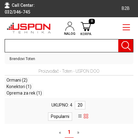
Call Centar:
B2B
032/346-745
0
NALOG
KORPA
RAČUNARI
BELA
TEHNIKA
Brendovi
Toten
KLIME I
Proizvođač - Toten - USPON DOO
DODATNA
OPREMA
Ormani
(2)
Konektori
(1)
TV,
Oprema za rek
(1)
AUDIO,
VIDEO
UKUPNO: 4
20
LAPTOP I
Popularni
TABLET
RAČUNARI
1
«
»