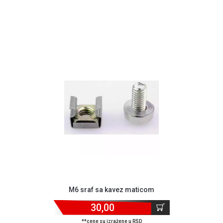
ALAT I
BAŠTA
OUTLET
KRIPTO
IGRAČKE
M6 sraf sa kavez maticom
30,00
**cene su izražene u RSD