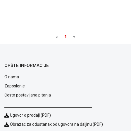
1
«
»
OPŠTE INFORMACIJE
O nama
Zaposlenje
Često postavljana pitanja
Blog
Način
plaćanja
Ugovor o prodaji (PDF)
Isporuka
Podrška
Obrazac za odustanak od ugovora na daljinu (PDF)
Opšti