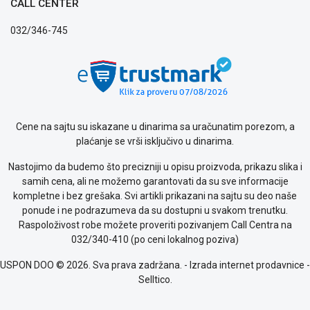
CALL CENTER
032/346-745
Cene na sajtu su iskazane u dinarima sa uračunatim porezom, a
plaćanje se vrši isključivo u dinarima.
Nastojimo da budemo što precizniji u opisu proizvoda, prikazu slika i
samih cena, ali ne možemo garantovati da su sve informacije
kompletne i bez grešaka. Svi artikli prikazani na sajtu su deo naše
ponude i ne podrazumeva da su dostupni u svakom trenutku.
Raspoloživost robe možete proveriti pozivanjem Call Centra na
032/340-410 (po ceni lokalnog poziva)
USPON DOO © 2026. Sva prava zadržana. -
Izrada internet prodavnice
-
Selltico.