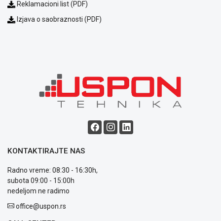
Reklamacioni list (PDF)
uslovi
poslovanja
Izjava o saobraznosti (PDF)
Saobraznost
i
reklamacije
Usluge
prijava
kvara
Politika
privatnosti
Politika
o
kolačićima
Provera
KONTAKTIRAJTE NAS
garancije
OUTLET
Radno vreme: 08:30 - 16:30h,
Kontakt
subota 09:00 - 15:00h
WEB
nedeljom ne radimo
KREDIT
office@uspon.rs