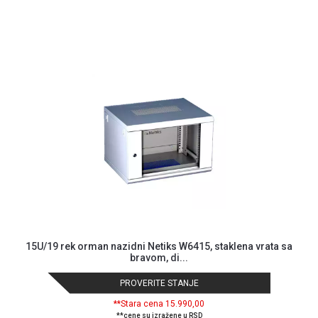
NADZOR I
SIGURNOSNA
OPREMA
SOFTWARE
KABLOVI I
ADAPTERI
KANCELARIJSKI
MATERIJAL
SVE
ZA
KUĆU
ŠKOLSKI
15U/19 rek orman nazidni Netiks W6415, staklena vrata sa
PRIBOR
bravom, di...
BICIKLE
PROVERITE STANJE
I
FITNES
**Stara cena 15.990,00
**cene su izražene u RSD