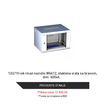
MONITORI
I
DODATNA
OPREMA
MOBILNI I
FIKSNI
TELEFONI
MALI
KUĆNI
APARATI
NEGA
LICA I
TELA
12U/19 rek rman nazidni W6612, staklena vrata sa bravom,
dim. 600x6...
RAČUNARSKE
KOMPONENTE
PROVERITE STANJE
**Stara cena 15.990,00
RAČUNARSKE
**cene su izražene u RSD
PERIFERIJE