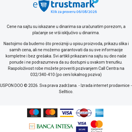
ALAT I
BAŠTA
OUTLET
Cene na sajtu su iskazane u dinarima sa uračunatim porezom, a
plaćanje se vrši isključivo u dinarima.
KRIPTO
Nastojimo da budemo što precizniji u opisu proizvoda, prikazu slika i
IGRAČKE
samih cena, ali ne možemo garantovati da su sve informacije
kompletne i bez grešaka. Svi artikli prikazani na sajtu su deo naše
Blog
ponude i ne podrazumeva da su dostupni u svakom trenutku.
Način
Raspoloživost robe možete proveriti pozivanjem Call Centra na
plaćanja
032/340-410 (po ceni lokalnog poziva)
Isporuka
USPON DOO © 2026. Sva prava zadržana. -
Izrada internet prodavnice
-
Podrška
Selltico.
Opšti
uslovi
poslovanja
Saobraznost
i
reklamacije
Usluge