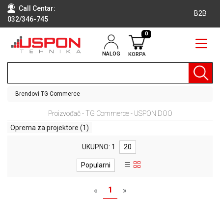
Call Centar:
B2B
032/346-745
0
NALOG
KORPA
RAČUNARI
BELA
TEHNIKA
Brendovi
TG Commerce
KLIME I
Proizvođač - TG Commerce - USPON DOO
DODATNA
OPREMA
Oprema za projektore
(1)
TV,
UKUPNO: 1
20
AUDIO,
VIDEO
Popularni
LAPTOP I
1
«
»
TABLET
RAČUNARI