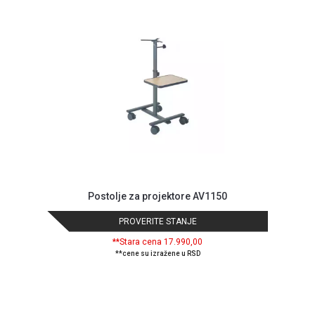
MONITORI
I
DODATNA
OPREMA
MOBILNI I
FIKSNI
TELEFONI
MALI
KUĆNI
APARATI
NEGA
Postolje za projektore AV1150
LICA I
TELA
PROVERITE STANJE
RAČUNARSKE
**Stara cena 17.990,00
**cene su izražene u RSD
KOMPONENTE
RAČUNARSKE
PERIFERIJE