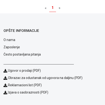
GAMING
1
«
»
EELEKTRO
ZAŠTITA
SOLARNI
OPŠTE INFORMACIJE
SISTEMI
O nama
MREŽNA
OPREMA
Zaposlenje
Često postavljana pitanja
ŠTAMPAČI,
SKENERI I
FOTOKOPIRI
Ugovor o prodaji (PDF)
FOTOAPARATI
Obrazac za odustanak od ugovora na daljinu (PDF)
I KAMERE
Reklamacioni list (PDF)
GPS
Izjava o saobraznosti (PDF)
NAVIGACIJE
VIDEO