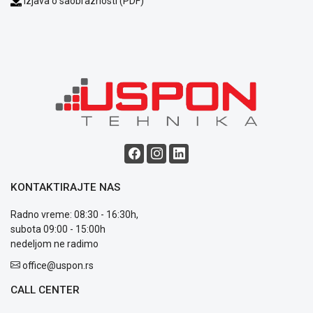
Izjava o saobraznosti (PDF)
Blog
Način
plaćanja
Isporuka
Podrška
Opšti
uslovi
poslovanja
Saobraznost
KONTAKTIRAJTE NAS
i
reklamacije
Radno vreme: 08:30 - 16:30h,
Usluge
subota 09:00 - 15:00h
prijava
nedeljom ne radimo
kvara
office@uspon.rs
Politika
privatnosti
CALL CENTER
Politika