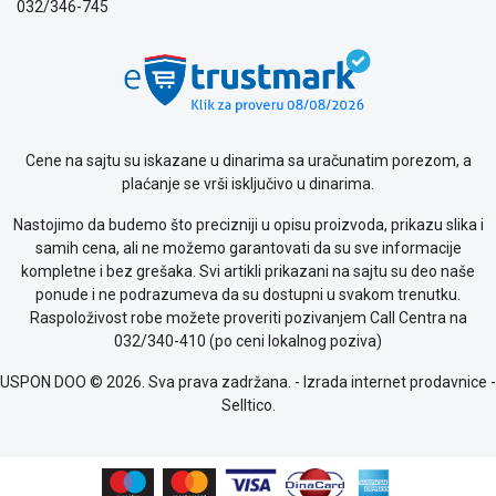
o
032/346-745
kolačićima
Provera
garancije
OUTLET
Kontakt
WEB
Cene na sajtu su iskazane u dinarima sa uračunatim porezom, a
KREDIT
plaćanje se vrši isključivo u dinarima.
Nastojimo da budemo što precizniji u opisu proizvoda, prikazu slika i
samih cena, ali ne možemo garantovati da su sve informacije
kompletne i bez grešaka. Svi artikli prikazani na sajtu su deo naše
ponude i ne podrazumeva da su dostupni u svakom trenutku.
Raspoloživost robe možete proveriti pozivanjem Call Centra na
032/340-410 (po ceni lokalnog poziva)
USPON DOO © 2026. Sva prava zadržana. -
Izrada internet prodavnice
-
Selltico.