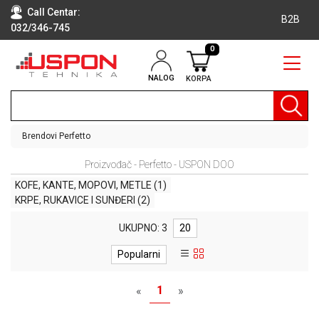
Call Centar:
B2B
032/346-745
0
NALOG
KORPA
RAČUNARI
BELA
TEHNIKA
Brendovi
Perfetto
KLIME I
Proizvođač - Perfetto - USPON DOO
DODATNA
OPREMA
KOFE, KANTE, MOPOVI, METLE
(1)
KRPE, RUKAVICE I SUNĐERI
(2)
TV,
AUDIO,
UKUPNO: 3
20
VIDEO
Popularni
LAPTOP I
TABLET
1
«
»
RAČUNARI