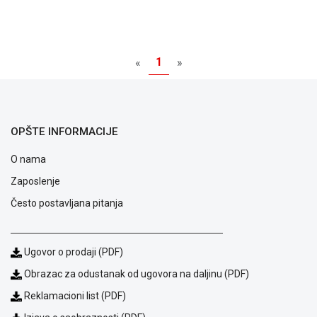
ALAT I
BAŠTA
OUTLET
1
«
»
KRIPTO
IGRAČKE
OPŠTE INFORMACIJE
O nama
Zaposlenje
Često postavljana pitanja
Ugovor o prodaji (PDF)
Obrazac za odustanak od ugovora na daljinu (PDF)
Reklamacioni list (PDF)