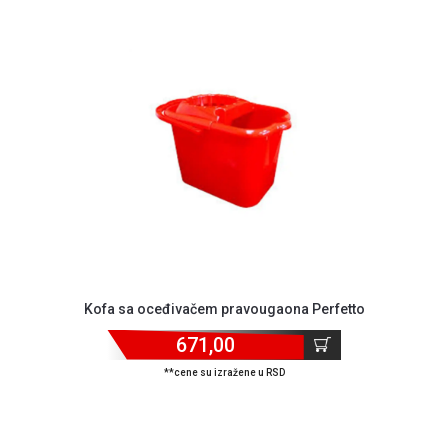
MONITORI
I
DODATNA
OPREMA
MOBILNI I
FIKSNI
TELEFONI
MALI
KUĆNI
APARATI
NEGA
LICA I
TELA
Kofa sa oceđivačem pravougaona Perfetto
671,00
RAČUNARSKE
KOMPONENTE
**cene su izražene u RSD
RAČUNARSKE
PERIFERIJE