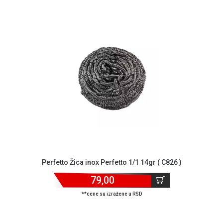
GAMING
EELEKTRO
ZAŠTITA
SOLARNI
SISTEMI
MREŽNA
OPREMA
ŠTAMPAČI,
SKENERI I
FOTOKOPIRI
FOTOAPARATI
Perfetto Žica inox Perfetto 1/1 14gr ( C826 )
I KAMERE
79,00
GPS
**cene su izražene u RSD
NAVIGACIJE
VIDEO