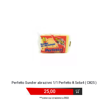
NADZOR I
SIGURNOSNA
OPREMA
SOFTWARE
KABLOVI I
ADAPTERI
KANCELARIJSKI
MATERIJAL
SVE
ZA
KUĆU
ŠKOLSKI
Perfetto Sunđer abrazivni 1/1 Perfetto 8.5x6x4 ( C825 )
PRIBOR
25,00
BICIKLE
I
**cene su izražene u RSD
FITNES