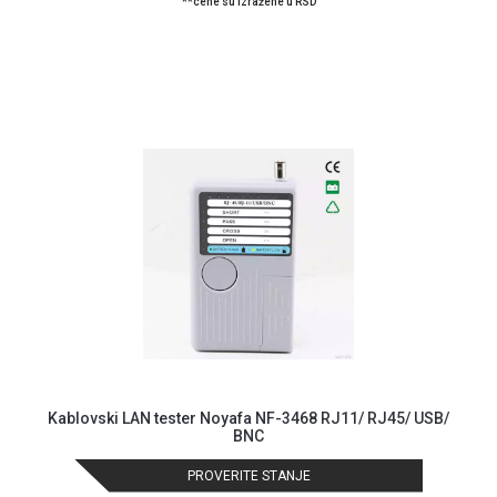
**cene su izražene u RSD
Kablovski LAN tester Noyafa NF-3468 RJ11/ RJ45/ USB/
BNC
PROVERITE STANJE