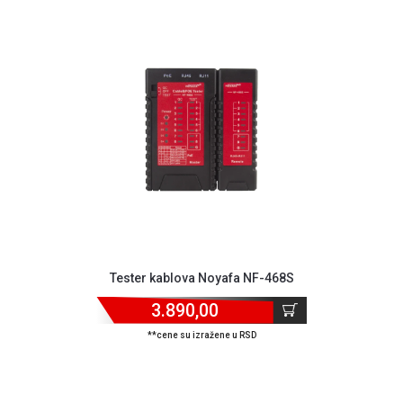
MONITORI
I
DODATNA
OPREMA
MOBILNI I
FIKSNI
TELEFONI
MALI
KUĆNI
APARATI
NEGA
LICA I
TELA
Tester kablova Noyafa NF-468S
3.890,00
RAČUNARSKE
KOMPONENTE
**cene su izražene u RSD
RAČUNARSKE
PERIFERIJE