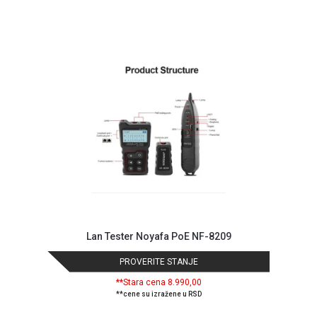
NADZOR I
SIGURNOSNA
OPREMA
SOFTWARE
KABLOVI I
ADAPTERI
KANCELARIJSKI
MATERIJAL
SVE
ZA
KUĆU
ŠKOLSKI
Lan Tester Noyafa PoE NF-8209
PRIBOR
PROVERITE STANJE
BICIKLE
**Stara cena 8.990,00
I
**cene su izražene u RSD
FITNES