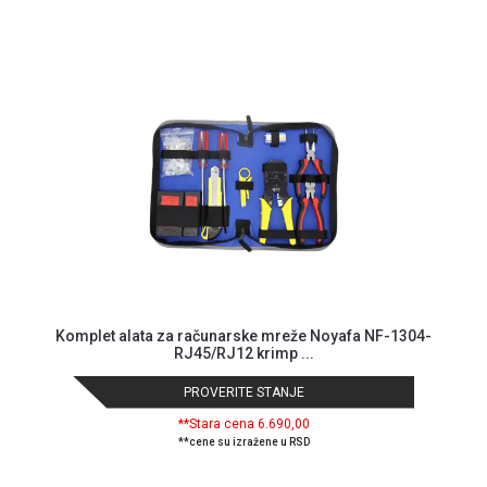
GAMING
EELEKTRO
ZAŠTITA
SOLARNI
SISTEMI
MREŽNA
OPREMA
ŠTAMPAČI,
SKENERI I
FOTOKOPIRI
Komplet alata za računarske mreže Noyafa NF-1304-
FOTOAPARATI
RJ45/RJ12 krimp ...
I KAMERE
PROVERITE STANJE
GPS
**Stara cena 6.690,00
NAVIGACIJE
**cene su izražene u RSD
VIDEO