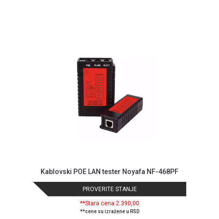
ALAT I
BAŠTA
OUTLET
KRIPTO
IGRAČKE
Kablovski POE LAN tester Noyafa NF-468PF
PROVERITE STANJE
**Stara cena 2.390,00
**cene su izražene u RSD