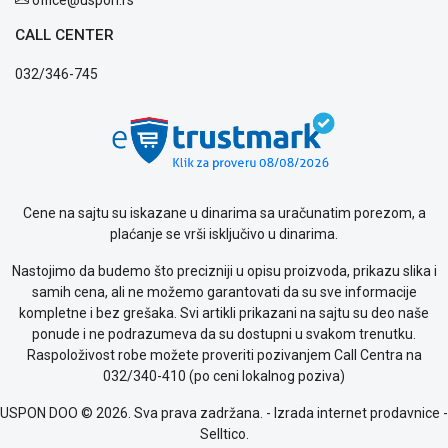
CALL CENTER
032/346-745
Cene na sajtu su iskazane u dinarima sa uračunatim porezom, a
plaćanje se vrši isključivo u dinarima.
Nastojimo da budemo što precizniji u opisu proizvoda, prikazu slika i
samih cena, ali ne možemo garantovati da su sve informacije
kompletne i bez grešaka. Svi artikli prikazani na sajtu su deo naše
ponude i ne podrazumeva da su dostupni u svakom trenutku.
Raspoloživost robe možete proveriti pozivanjem Call Centra na
032/340-410 (po ceni lokalnog poziva)
USPON DOO © 2026. Sva prava zadržana. -
Izrada internet prodavnice
-
Selltico.