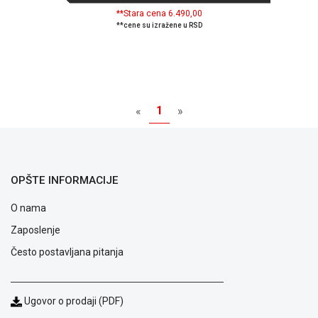
Politika
**Stara cena 6.490,00
o
**cene su izražene u RSD
kolačićima
Provera
garancije
OUTLET
Kontakt
WEB
1
«
»
KREDIT
OPŠTE INFORMACIJE
O nama
Zaposlenje
Često postavljana pitanja
Ugovor o prodaji (PDF)