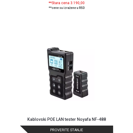
**Stara cena 3.190,00
**cene su izražene u RSD
Blog
Način
plaćanja
Isporuka
Podrška
Opšti
uslovi
poslovanja
Saobraznost
i
reklamacije
Usluge
prijava
kvara
Kablovski POE LAN tester Noyafa NF-488
Politika
privatnosti
PROVERITE STANJE