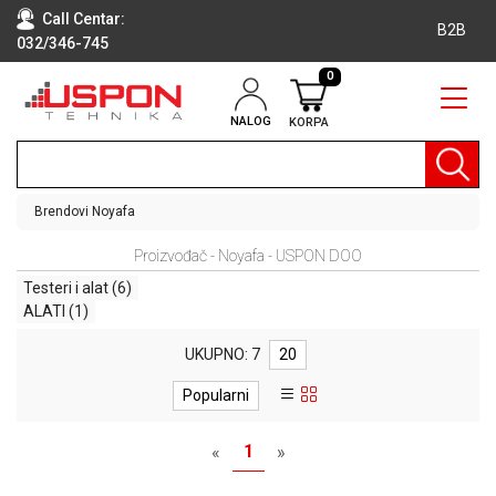
Call Centar:
B2B
032/346-745
0
NALOG
KORPA
RAČUNARI
BELA
TEHNIKA
Brendovi
Noyafa
KLIME I
Proizvođač - Noyafa - USPON DOO
DODATNA
OPREMA
Testeri i alat
(6)
ALATI
(1)
TV,
AUDIO,
UKUPNO: 7
20
VIDEO
Popularni
LAPTOP I
TABLET
1
«
»
RAČUNARI