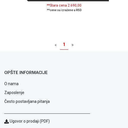
Politika
**Stara cena 2.690,00
o
**cene su izražene u RSD
kolačićima
Provera
garancije
OUTLET
Kontakt
WEB
1
«
»
KREDIT
OPŠTE INFORMACIJE
O nama
Zaposlenje
Često postavljana pitanja
Ugovor o prodaji (PDF)