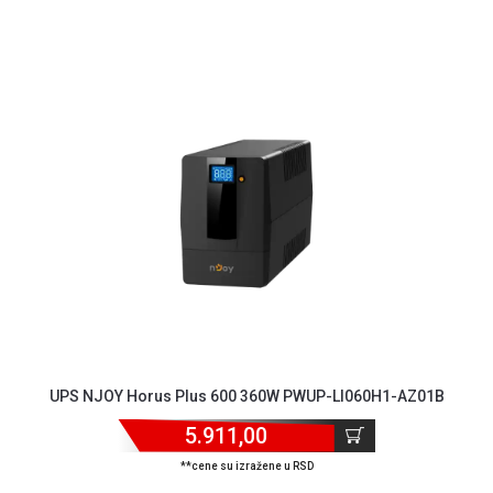
ALAT I
BAŠTA
OUTLET
KRIPTO
IGRAČKE
UPS NJOY Horus Plus 600 360W PWUP-LI060H1-AZ01B
5.911,00
**cene su izražene u RSD