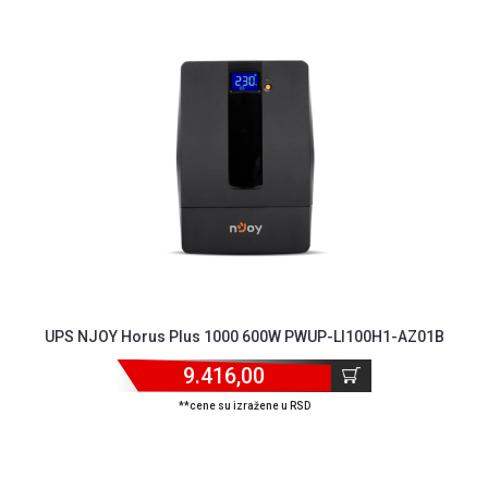
MONITORI
I
DODATNA
OPREMA
MOBILNI I
FIKSNI
TELEFONI
MALI
KUĆNI
APARATI
NEGA
LICA I
TELA
UPS NJOY Horus Plus 1000 600W PWUP-LI100H1-AZ01B
9.416,00
RAČUNARSKE
KOMPONENTE
**cene su izražene u RSD
RAČUNARSKE
PERIFERIJE