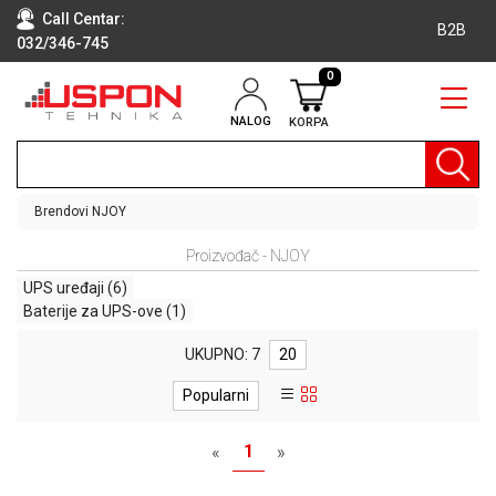
Call Centar:
B2B
032/346-745
0
NALOG
KORPA
RAČUNARI
BELA
TEHNIKA
Brendovi
NJOY
KLIME I
Proizvođač - NJOY
DODATNA
OPREMA
UPS uređaji
(6)
Baterije za UPS-ove
(1)
TV,
AUDIO,
UKUPNO: 7
20
VIDEO
Popularni
LAPTOP I
TABLET
1
«
»
RAČUNARI