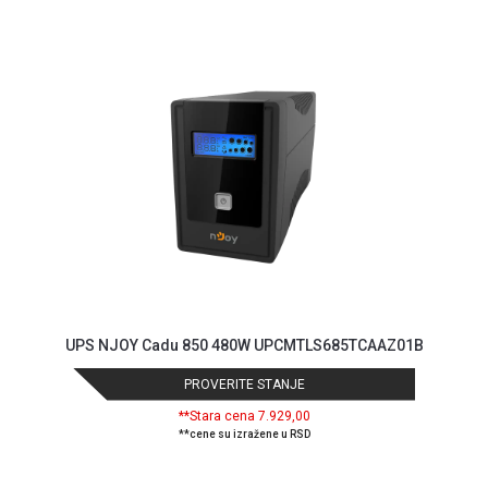
GAMING
EELEKTRO
ZAŠTITA
SOLARNI
SISTEMI
MREŽNA
OPREMA
ŠTAMPAČI,
SKENERI I
FOTOKOPIRI
FOTOAPARATI
UPS NJOY Cadu 850 480W UPCMTLS685TCAAZ01B
I KAMERE
PROVERITE STANJE
GPS
**Stara cena 7.929,00
NAVIGACIJE
**cene su izražene u RSD
VIDEO