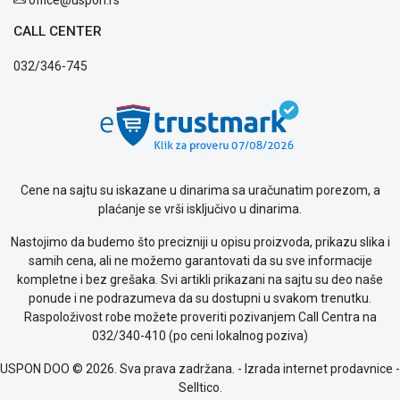
CALL CENTER
032/346-745
Cene na sajtu su iskazane u dinarima sa uračunatim porezom, a
plaćanje se vrši isključivo u dinarima.
Nastojimo da budemo što precizniji u opisu proizvoda, prikazu slika i
samih cena, ali ne možemo garantovati da su sve informacije
kompletne i bez grešaka. Svi artikli prikazani na sajtu su deo naše
ponude i ne podrazumeva da su dostupni u svakom trenutku.
Raspoloživost robe možete proveriti pozivanjem Call Centra na
032/340-410 (po ceni lokalnog poziva)
USPON DOO © 2026. Sva prava zadržana. -
Izrada internet prodavnice
-
Selltico.