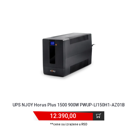
NADZOR I
SIGURNOSNA
OPREMA
SOFTWARE
KABLOVI I
ADAPTERI
KANCELARIJSKI
MATERIJAL
SVE
ZA
KUĆU
ŠKOLSKI
UPS NJOY Horus Plus 1500 900W PWUP-LI150H1-AZ01B
PRIBOR
12.390,00
BICIKLE
I
**cene su izražene u RSD
FITNES