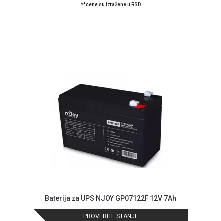
**cene su izražene u RSD
Blog
Način
plaćanja
Isporuka
Podrška
Opšti
uslovi
poslovanja
Saobraznost
i
reklamacije
Usluge
prijava
kvara
Baterija za UPS NJOY GP07122F 12V 7Ah
Politika
privatnosti
PROVERITE STANJE