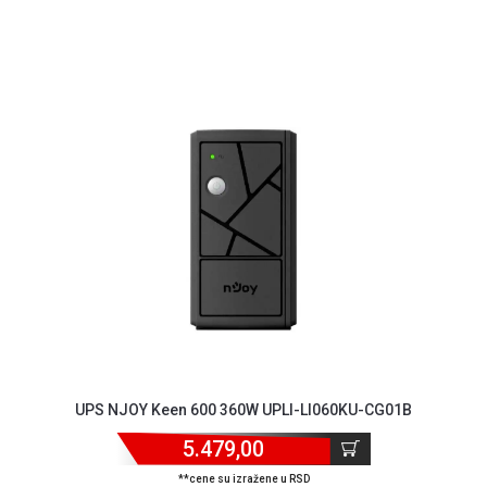
UPS NJOY Keen 600 360W UPLI-LI060KU-CG01B
5.479,00
**cene su izražene u RSD