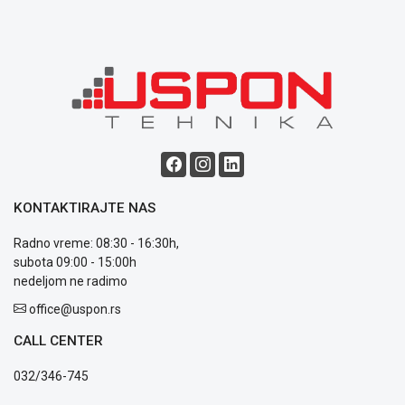
ALAT I
BAŠTA
OUTLET
KRIPTO
IGRAČKE
KONTAKTIRAJTE NAS
Radno vreme: 08:30 - 16:30h,
subota 09:00 - 15:00h
Blog
nedeljom ne radimo
Način
office@uspon.rs
plaćanja
Isporuka
CALL CENTER
Podrška
Opšti
032/346-745
uslovi
poslovanja