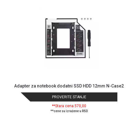
MONITORI
I
DODATNA
OPREMA
MOBILNI I
FIKSNI
TELEFONI
MALI
KUĆNI
APARATI
NEGA
Adapter za notebook dodatni SSD HDD 12mm N-Case2
LICA I
TELA
PROVERITE STANJE
RAČUNARSKE
**Stara cena 570,00
**cene su izražene u RSD
KOMPONENTE
RAČUNARSKE
PERIFERIJE