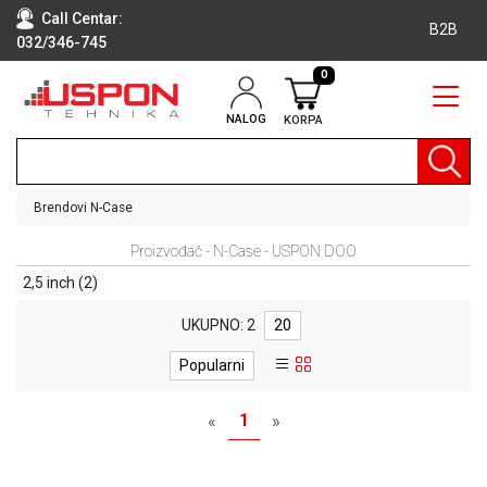
Call Centar:
B2B
032/346-745
0
NALOG
KORPA
RAČUNARI
BELA
TEHNIKA
Brendovi
N-Case
KLIME I
Proizvođač - N-Case - USPON DOO
DODATNA
OPREMA
2,5 inch
(2)
TV,
UKUPNO: 2
20
AUDIO,
VIDEO
Popularni
LAPTOP I
1
«
»
TABLET
RAČUNARI