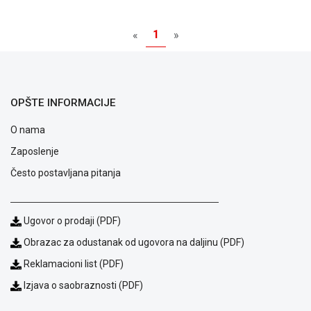
NADZOR I
SIGURNOSNA
1
OPREMA
«
»
SOFTWARE
KABLOVI I
OPŠTE INFORMACIJE
ADAPTERI
O nama
KANCELARIJSKI
MATERIJAL
Zaposlenje
SVE
Često postavljana pitanja
ZA
KUĆU
Ugovor o prodaji (PDF)
ŠKOLSKI
PRIBOR
Obrazac za odustanak od ugovora na daljinu (PDF)
Reklamacioni list (PDF)
BICIKLE
I
Izjava o saobraznosti (PDF)
FITNES