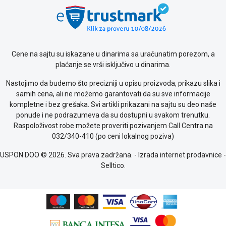
Saobraznost
i
reklamacije
Usluge
prijava
Cene na sajtu su iskazane u dinarima sa uračunatim porezom, a
kvara
plaćanje se vrši isključivo u dinarima.
Politika
Nastojimo da budemo što precizniji u opisu proizvoda, prikazu slika i
privatnosti
samih cena, ali ne možemo garantovati da su sve informacije
Politika
kompletne i bez grešaka. Svi artikli prikazani na sajtu su deo naše
o
ponude i ne podrazumeva da su dostupni u svakom trenutku.
kolačićima
Raspoloživost robe možete proveriti pozivanjem Call Centra na
Provera
032/340-410 (po ceni lokalnog poziva)
garancije
OUTLET
USPON DOO © 2026. Sva prava zadržana. -
Izrada internet prodavnice
-
Kontakt
Selltico.
WEB
KREDIT