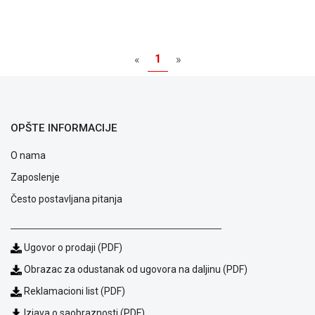
1
«
»
OPŠTE INFORMACIJE
O nama
Zaposlenje
Često postavljana pitanja
Blog
Način
Ugovor o prodaji (PDF)
plaćanja
Isporuka
Obrazac za odustanak od ugovora na daljinu (PDF)
Podrška
Reklamacioni list (PDF)
Opšti
uslovi
Izjava o saobraznosti (PDF)