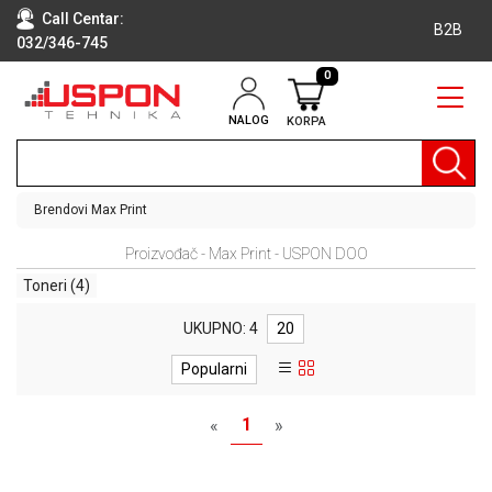
Call Centar:
B2B
032/346-745
0
NALOG
KORPA
RAČUNARI
BELA
TEHNIKA
Brendovi
Max Print
KLIME I
Proizvođač - Max Print - USPON DOO
DODATNA
OPREMA
Toneri
(4)
TV,
UKUPNO: 4
20
AUDIO,
VIDEO
Popularni
LAPTOP I
1
«
»
TABLET
RAČUNARI