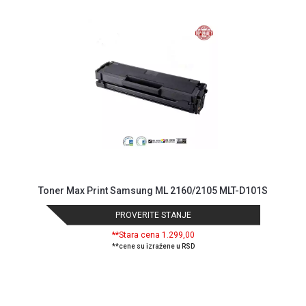
MONITORI
I
DODATNA
OPREMA
MOBILNI I
FIKSNI
TELEFONI
MALI
KUĆNI
APARATI
NEGA
Toner Max Print Samsung ML 2160/2105 MLT-D101S
LICA I
TELA
PROVERITE STANJE
RAČUNARSKE
**Stara cena 1.299,00
**cene su izražene u RSD
KOMPONENTE
RAČUNARSKE
PERIFERIJE