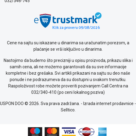
032/346-745
Cene na sajtu su iskazane u dinarima sa uračunatim porezom, a
plaćanje se vrši isključivo u dinarima.
Nastojimo da budemo što precizniji u opisu proizvoda, prikazu slika i
samih cena, ali ne možemo garantovati da su sve informacije
kompletne i bez grešaka. Svi artikli prikazani na sajtu su deo naše
ponude i ne podrazumeva da su dostupni u svakom trenutku.
Raspoloživost robe možete proveriti pozivanjem Call Centra na
032/340-410 (po ceni lokalnog poziva)
USPON DOO © 2026. Sva prava zadržana. -
Izrada internet prodavnice
-
Selltico.