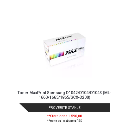
ALAT I
BAŠTA
OUTLET
KRIPTO
IGRAČKE
Toner MaxPrint Samsung D1042/D104/D1043 (ML-
1660/1665/1865/SCX-3200)
PROVERITE STANJE
**Stara cena 1.590,00
**cene su izražene u RSD