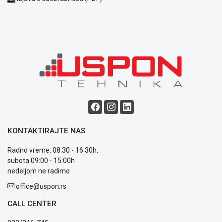
poslovanja
Saobraznost
i
reklamacije
Usluge
prijava
kvara
Politika
privatnosti
Politika
o
kolačićima
KONTAKTIRAJTE NAS
Provera
garancije
Radno vreme: 08:30 - 16:30h,
OUTLET
subota 09:00 - 15:00h
Kontakt
nedeljom ne radimo
WEB
KREDIT
office@uspon.rs
CALL CENTER