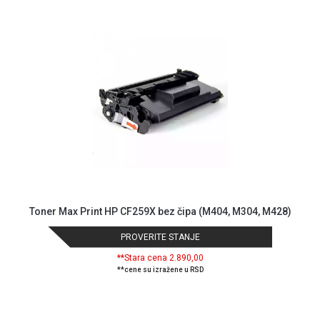
GAMING
EELEKTRO
ZAŠTITA
SOLARNI
SISTEMI
MREŽNA
OPREMA
ŠTAMPAČI,
SKENERI I
FOTOKOPIRI
Toner Max Print HP CF259X bez čipa (M404, M304, M428)
FOTOAPARATI
PROVERITE STANJE
I KAMERE
**Stara cena 2.890,00
GPS
**cene su izražene u RSD
NAVIGACIJE
VIDEO