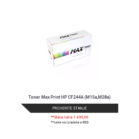
NADZOR I
SIGURNOSNA
OPREMA
SOFTWARE
KABLOVI I
ADAPTERI
KANCELARIJSKI
MATERIJAL
SVE
ZA
KUĆU
Toner Max Print HP CF244A (M15a,M28a)
ŠKOLSKI
PRIBOR
PROVERITE STANJE
**Stara cena 1.690,00
BICIKLE
**cene su izražene u RSD
I
FITNES