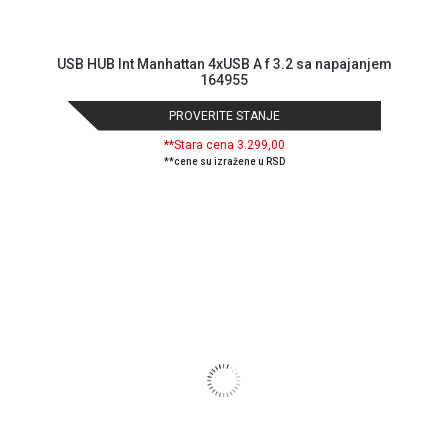
KREDIT
USB HUB Int Manhattan 4xUSB A f 3.2 sa napajanjem
164955
PROVERITE STANJE
**Stara cena 3.299,00
**cene su izražene u RSD