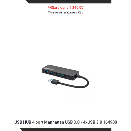
NADZOR I
**Stara cena 1.290,00
SIGURNOSNA
**cene su izražene u RSD
OPREMA
SOFTWARE
KABLOVI I
ADAPTERI
KANCELARIJSKI
MATERIJAL
SVE
ZA
KUĆU
ŠKOLSKI
PRIBOR
BICIKLE
I
USB HUB 4 port Manhattan USB 3.0 - 4xUSB 3.0 164900
FITNES