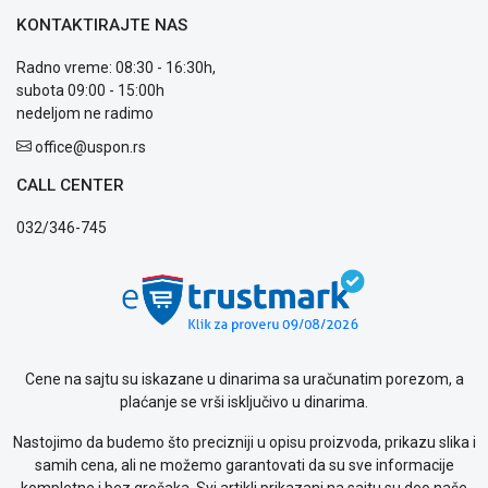
KONTAKTIRAJTE NAS
Radno vreme: 08:30 - 16:30h,
subota 09:00 - 15:00h
nedeljom ne radimo
office@uspon.rs
CALL CENTER
032/346-745
Cene na sajtu su iskazane u dinarima sa uračunatim porezom, a
plaćanje se vrši isključivo u dinarima.
Nastojimo da budemo što precizniji u opisu proizvoda, prikazu slika i
samih cena, ali ne možemo garantovati da su sve informacije
kompletne i bez grešaka. Svi artikli prikazani na sajtu su deo naše