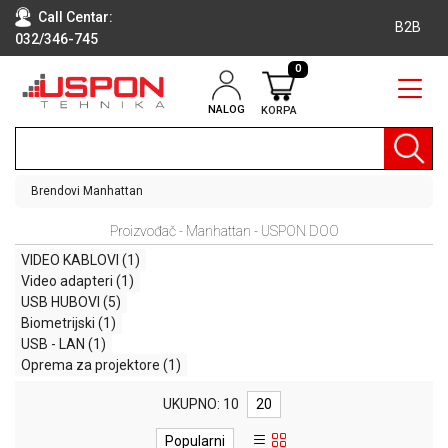
Call Centar:
B2B
032/346-745
0
NALOG
KORPA
RAČUNARI
BELA
TEHNIKA
Brendovi
Manhattan
KLIME I
Proizvođač - Manhattan - USPON DOO
DODATNA
OPREMA
VIDEO KABLOVI
(1)
Video adapteri
(1)
TV,
USB HUBOVI
(5)
AUDIO,
Biometrijski
(1)
VIDEO
USB - LAN
(1)
Oprema za projektore
(1)
LAPTOP I
TABLET
UKUPNO: 10
20
RAČUNARI
Popularni