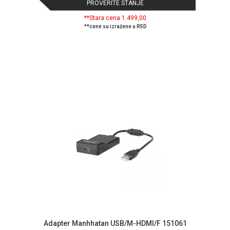
PROVERITE STANJE
ALAT I
**Stara cena 1.499,00
BAŠTA
**cene su izražene u RSD
OUTLET
KRIPTO
IGRAČKE
Adapter Manhhatan USB/M-HDMI/F 151061