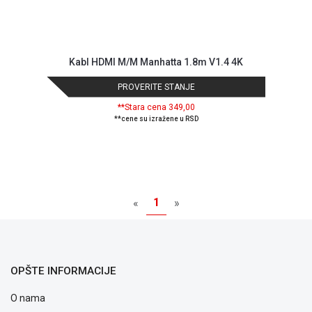
Kabl HDMI M/M Manhatta 1.8m V1.4 4K
PROVERITE STANJE
**Stara cena 349,00
**cene su izražene u RSD
1
«
»
OPŠTE INFORMACIJE
O nama