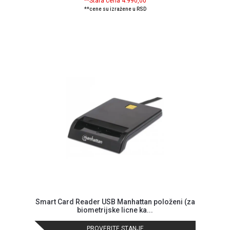
**Stara cena 4.990,00
GAMING
**cene su izražene u RSD
EELEKTRO
ZAŠTITA
SOLARNI
SISTEMI
MREŽNA
OPREMA
ŠTAMPAČI,
SKENERI I
FOTOKOPIRI
FOTOAPARATI
I KAMERE
GPS
Smart Card Reader USB Manhattan položeni (za
NAVIGACIJE
biometrijske licne ka...
VIDEO
PROVERITE STANJE