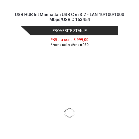
Isporuka
Podrška
USB HUB Int Manhattan USB C m 3.2 - LAN 10/100/1000
Opšti
Mbps/USB C 153454
uslovi
poslovanja
PROVERITE STANJE
Saobraznost
**Stara cena 3.999,00
i
**cene su izražene u RSD
reklamacije
Usluge
prijava
kvara
Politika
privatnosti
Politika
o
kolačićima
Provera
garancije
OUTLET
Kontakt
WEB