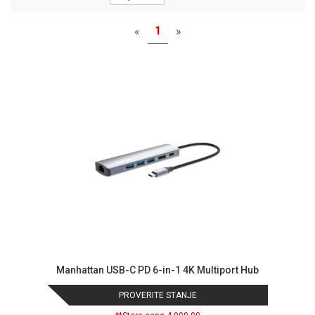
MONITORI
I
1
«
»
DODATNA
OPREMA
MOBILNI I
FIKSNI
TELEFONI
MALI
KUĆNI
APARATI
NEGA
LICA I
TELA
RAČUNARSKE
KOMPONENTE
Manhattan USB-C PD 6-in-1 4K Multiport Hub
RAČUNARSKE
PROVERITE STANJE
PERIFERIJE