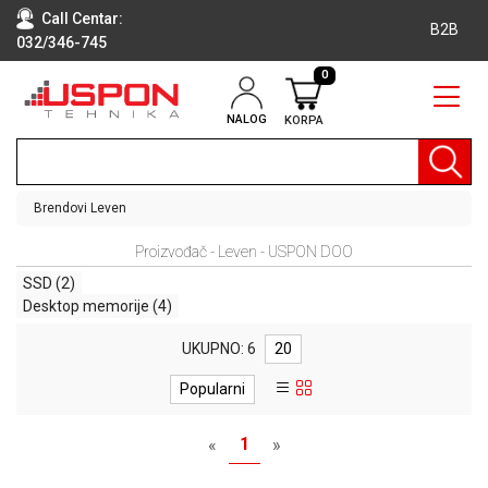
Call Centar:
B2B
032/346-745
0
NALOG
KORPA
RAČUNARI
BELA
TEHNIKA
Brendovi
Leven
KLIME I
Proizvođač - Leven - USPON DOO
DODATNA
OPREMA
SSD
(2)
Desktop memorije
(4)
TV,
AUDIO,
UKUPNO: 6
20
VIDEO
Popularni
LAPTOP I
TABLET
1
«
»
RAČUNARI