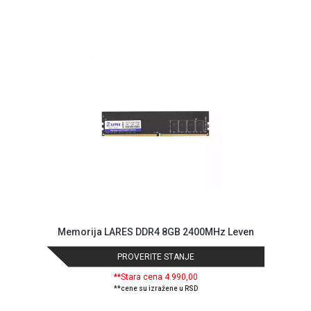
NADZOR I
SIGURNOSNA
OPREMA
SOFTWARE
KABLOVI I
ADAPTERI
KANCELARIJSKI
MATERIJAL
SVE
ZA
KUĆU
ŠKOLSKI
Memorija LARES DDR4 8GB 2400MHz Leven
PRIBOR
PROVERITE STANJE
BICIKLE
**Stara cena 4.990,00
I
**cene su izražene u RSD
FITNES