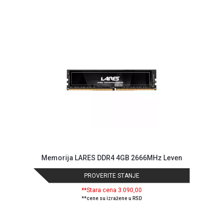
GAMING
EELEKTRO
ZAŠTITA
SOLARNI
SISTEMI
MREŽNA
OPREMA
ŠTAMPAČI,
SKENERI I
FOTOKOPIRI
FOTOAPARATI
Memorija LARES DDR4 4GB 2666MHz Leven
I KAMERE
PROVERITE STANJE
GPS
**Stara cena 3.090,00
NAVIGACIJE
**cene su izražene u RSD
VIDEO