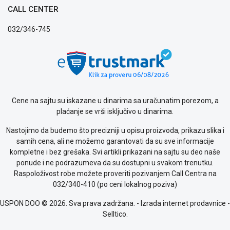
CALL CENTER
032/346-745
Cene na sajtu su iskazane u dinarima sa uračunatim porezom, a
plaćanje se vrši isključivo u dinarima.
Nastojimo da budemo što precizniji u opisu proizvoda, prikazu slika i
samih cena, ali ne možemo garantovati da su sve informacije
kompletne i bez grešaka. Svi artikli prikazani na sajtu su deo naše
ponude i ne podrazumeva da su dostupni u svakom trenutku.
Raspoloživost robe možete proveriti pozivanjem Call Centra na
032/340-410 (po ceni lokalnog poziva)
USPON DOO © 2026. Sva prava zadržana. -
Izrada internet prodavnice
-
Selltico.