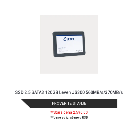
MONITORI
I
DODATNA
OPREMA
MOBILNI I
FIKSNI
TELEFONI
MALI
KUĆNI
APARATI
NEGA
LICA I
SSD 2.5 SATA3 120GB Leven JS300 560MB/s/370MB/s
TELA
PROVERITE STANJE
RAČUNARSKE
KOMPONENTE
**Stara cena 2.590,00
**cene su izražene u RSD
RAČUNARSKE
PERIFERIJE