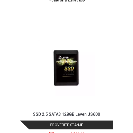
**cene su izražene u RSD
Blog
Način
SSD 2.5 SATA3 128GB Leven JS600
plaćanja
Isporuka
PROVERITE STANJE
Podrška