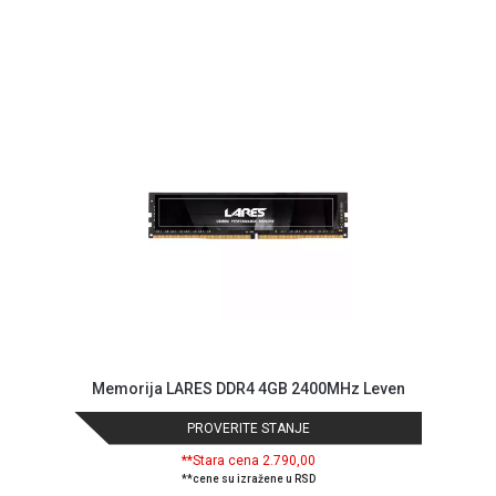
ALAT I
BAŠTA
OUTLET
KRIPTO
IGRAČKE
Memorija LARES DDR4 4GB 2400MHz Leven
PROVERITE STANJE
**Stara cena 2.790,00
**cene su izražene u RSD