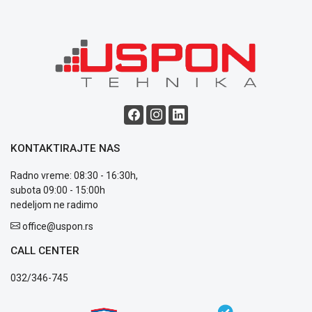
NADZOR I
SIGURNOSNA
OPREMA
SOFTWARE
KABLOVI I
ADAPTERI
KANCELARIJSKI
MATERIJAL
KONTAKTIRAJTE NAS
SVE
Radno vreme: 08:30 - 16:30h,
ZA
subota 09:00 - 15:00h
KUĆU
nedeljom ne radimo
office@uspon.rs
ŠKOLSKI
PRIBOR
CALL CENTER
BICIKLE
032/346-745
I
FITNES