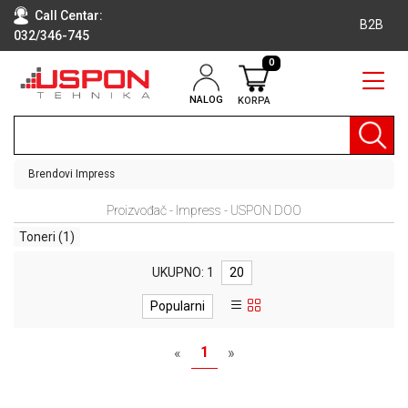
Call Centar:
B2B
032/346-745
0
NALOG
KORPA
RAČUNARI
BELA
TEHNIKA
Brendovi
Impress
KLIME I
Proizvođač - Impress - USPON DOO
DODATNA
OPREMA
Toneri
(1)
TV,
UKUPNO: 1
20
AUDIO,
VIDEO
Popularni
LAPTOP I
1
«
»
TABLET
RAČUNARI