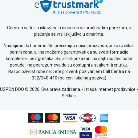
ALAT I
BAŠTA
OUTLET
Cene na sajtu su iskazane u dinarima sa uračunatim porezom, a
plaćanje se vrši isključivo u dinarima.
KRIPTO
Nastojimo da budemo što precizniji u opisu proizvoda, prikazu slika i
IGRAČKE
samih cena, ali ne možemo garantovati da su sve informacije
kompletne i bez grešaka. Svi artikli prikazani na sajtu su deo naše
Blog
ponude i ne podrazumeva da su dostupni u svakom trenutku.
Način
Raspoloživost robe možete proveriti pozivanjem Call Centra na
plaćanja
032/340-410 (po ceni lokalnog poziva)
Isporuka
USPON DOO © 2026. Sva prava zadržana. -
Izrada internet prodavnice
-
Podrška
Selltico.
Opšti
uslovi
poslovanja
Saobraznost
i
reklamacije
Usluge