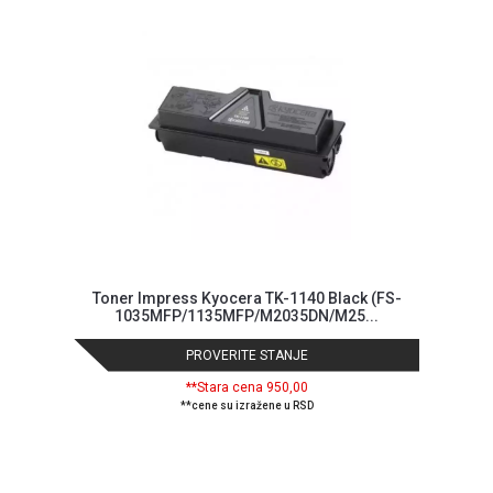
MONITORI
I
DODATNA
OPREMA
MOBILNI I
FIKSNI
TELEFONI
MALI
KUĆNI
APARATI
NEGA
Toner Impress Kyocera TK-1140 Black (FS-
LICA I
1035MFP/1135MFP/M2035DN/M25...
TELA
PROVERITE STANJE
RAČUNARSKE
**Stara cena 950,00
KOMPONENTE
**cene su izražene u RSD
RAČUNARSKE
PERIFERIJE