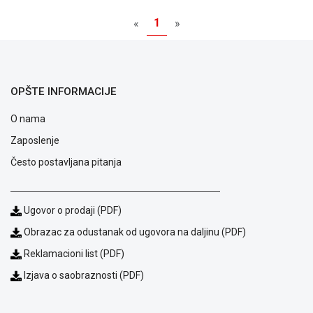
GAMING
1
«
»
EELEKTRO
ZAŠTITA
SOLARNI
OPŠTE INFORMACIJE
SISTEMI
O nama
MREŽNA
OPREMA
Zaposlenje
Često postavljana pitanja
ŠTAMPAČI,
SKENERI I
FOTOKOPIRI
Ugovor o prodaji (PDF)
FOTOAPARATI
Obrazac za odustanak od ugovora na daljinu (PDF)
I KAMERE
Reklamacioni list (PDF)
GPS
Izjava o saobraznosti (PDF)
NAVIGACIJE
VIDEO