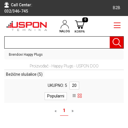
Call Centar:
B2B
032/346-745
0
NALOG
KORPA
RAČUNARI
BELA
TEHNIKA
Brendovi
Happy Plugs
KLIME I
Proizvođač - Happy Plugs - USPON DOO
DODATNA
OPREMA
Bežične slušalice
(5)
TV,
UKUPNO: 5
20
AUDIO,
VIDEO
Popularni
LAPTOP I
1
«
»
TABLET
RAČUNARI