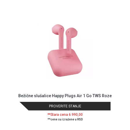
ALAT I
BAŠTA
OUTLET
KRIPTO
IGRAČKE
Bežične slušalice Happy Plugs Air 1 Go TWS Roze
PROVERITE STANJE
**Stara cena 6.990,00
**cene su izražene u RSD