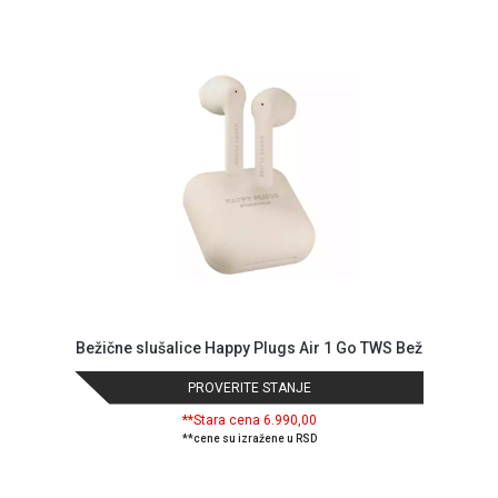
NADZOR I
SIGURNOSNA
OPREMA
SOFTWARE
KABLOVI I
ADAPTERI
KANCELARIJSKI
MATERIJAL
SVE
ZA
KUĆU
Bežične slušalice Happy Plugs Air 1 Go TWS Bež
ŠKOLSKI
PRIBOR
PROVERITE STANJE
**Stara cena 6.990,00
BICIKLE
**cene su izražene u RSD
I
FITNES