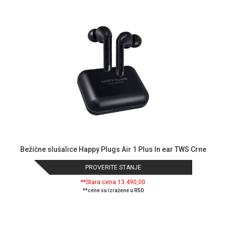
GAMING
EELEKTRO
ZAŠTITA
SOLARNI
SISTEMI
MREŽNA
OPREMA
ŠTAMPAČI,
SKENERI I
FOTOKOPIRI
Bežične slušalice Happy Plugs Air 1 Plus In ear TWS Crne
FOTOAPARATI
PROVERITE STANJE
I KAMERE
**Stara cena 13.490,00
GPS
**cene su izražene u RSD
NAVIGACIJE
VIDEO