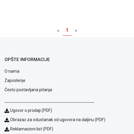
1
«
»
Blog
Način
plaćanja
Isporuka
Podrška
OPŠTE INFORMACIJE
Opšti
uslovi
O nama
poslovanja
Zaposlenje
Saobraznost
i
Često postavljana pitanja
reklamacije
Usluge
prijava
Ugovor o prodaji (PDF)
kvara
Politika
Obrazac za odustanak od ugovora na daljinu (PDF)
privatnosti
Reklamacioni list (PDF)
Politika