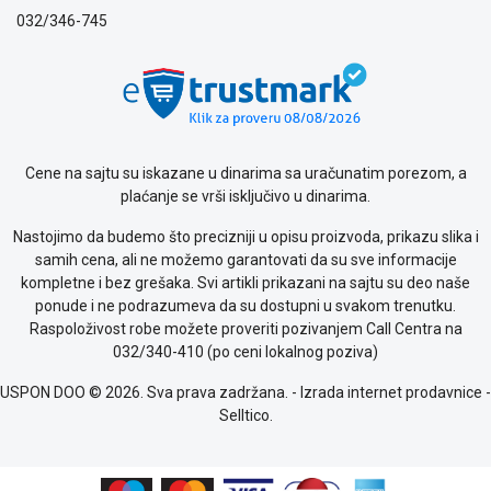
032/346-745
Cene na sajtu su iskazane u dinarima sa uračunatim porezom, a
plaćanje se vrši isključivo u dinarima.
Nastojimo da budemo što precizniji u opisu proizvoda, prikazu slika i
samih cena, ali ne možemo garantovati da su sve informacije
kompletne i bez grešaka. Svi artikli prikazani na sajtu su deo naše
ponude i ne podrazumeva da su dostupni u svakom trenutku.
Raspoloživost robe možete proveriti pozivanjem Call Centra na
032/340-410 (po ceni lokalnog poziva)
USPON DOO © 2026. Sva prava zadržana. -
Izrada internet prodavnice
-
Selltico.