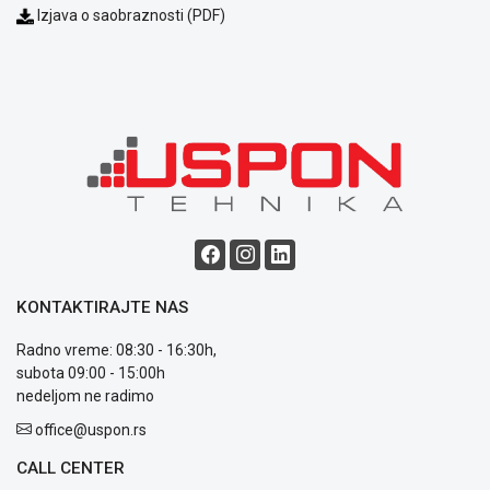
o
Izjava o saobraznosti (PDF)
kolačićima
Provera
garancije
OUTLET
Kontakt
WEB
KREDIT
KONTAKTIRAJTE NAS
Radno vreme: 08:30 - 16:30h,
subota 09:00 - 15:00h
nedeljom ne radimo
office@uspon.rs
CALL CENTER