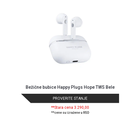
MONITORI
I
DODATNA
OPREMA
MOBILNI I
FIKSNI
TELEFONI
MALI
KUĆNI
APARATI
NEGA
Bežične bubice Happy Plugs Hope TWS Bele
LICA I
TELA
PROVERITE STANJE
RAČUNARSKE
**Stara cena 3.290,00
**cene su izražene u RSD
KOMPONENTE
RAČUNARSKE
PERIFERIJE