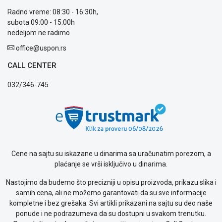
Radno vreme: 08:30 - 16:30h,
subota 09:00 - 15:00h
nedeljom ne radimo
office@uspon.rs
CALL CENTER
032/346-745
Cene na sajtu su iskazane u dinarima sa uračunatim porezom, a
plaćanje se vrši isključivo u dinarima.
Nastojimo da budemo što precizniji u opisu proizvoda, prikazu slika i
samih cena, ali ne možemo garantovati da su sve informacije
kompletne i bez grešaka. Svi artikli prikazani na sajtu su deo naše
ponude i ne podrazumeva da su dostupni u svakom trenutku.