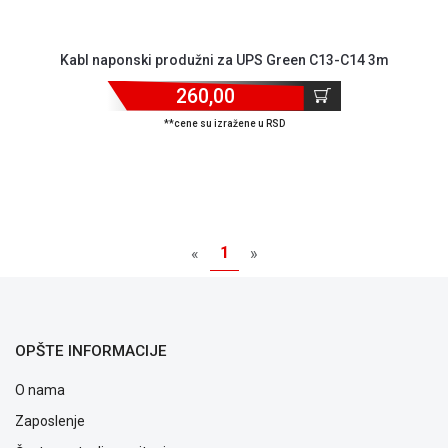
Kabl naponski produžni za UPS Green C13-C14 3m
260,00
**cene su izražene u RSD
1
«
»
OPŠTE INFORMACIJE
O nama
Zaposlenje