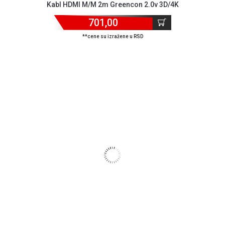
Kabl HDMI M/M 2m Greencon 2.0v 3D/4K
701,00
**cene su izražene u RSD