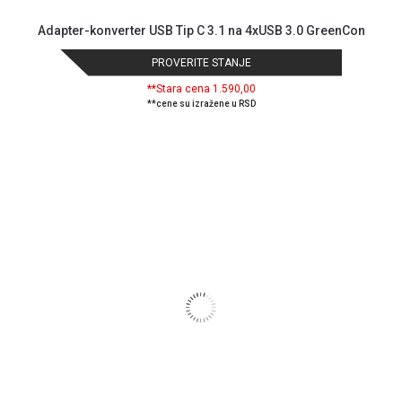
privatnosti
Adapter-konverter USB Tip C 3.1 na 4xUSB 3.0 GreenCon
Politika
o
PROVERITE STANJE
kolačićima
**Stara cena 1.590,00
Provera
**cene su izražene u RSD
garancije
OUTLET
Kontakt
WEB
KREDIT