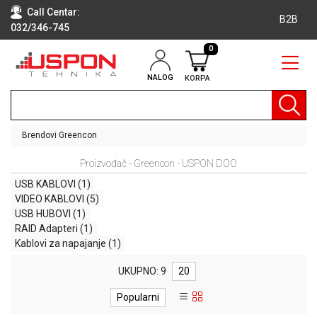
Call Centar:
B2B
032/346-745
0
NALOG
KORPA
RAČUNARI
BELA
TEHNIKA
Brendovi
Greencon
KLIME I
Proizvođač - Greencon - USPON DOO
DODATNA
OPREMA
USB KABLOVI
(1)
VIDEO KABLOVI
(5)
TV,
USB HUBOVI
(1)
AUDIO,
RAID Adapteri
(1)
VIDEO
Kablovi za napajanje
(1)
LAPTOP I
UKUPNO: 9
20
TABLET
RAČUNARI
Popularni