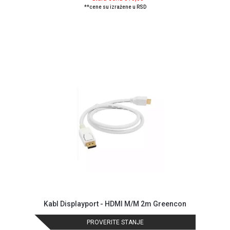
NADZOR I
**cene su izražene u RSD
SIGURNOSNA
OPREMA
SOFTWARE
KABLOVI I
ADAPTERI
KANCELARIJSKI
MATERIJAL
SVE
ZA
KUĆU
ŠKOLSKI
PRIBOR
BICIKLE
Kabl Displayport - HDMI M/M 2m Greencon
I
FITNES
PROVERITE STANJE