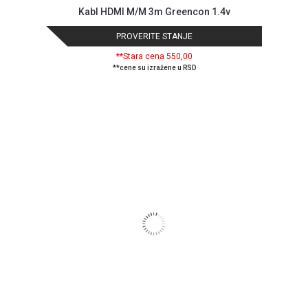
Kabl HDMI M/M 3m Greencon 1.4v
PROVERITE STANJE
**Stara cena 550,00
**cene su izražene u RSD
Blog
Način
plaćanja
Isporuka
Podrška
Opšti
uslovi
poslovanja
Saobraznost
i
reklamacije
Usluge
prijava
kvara
Politika