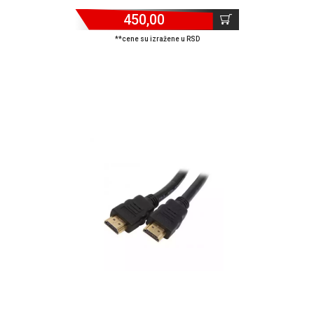
450,00
**cene su izražene u RSD