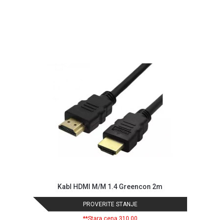
GAMING
EELEKTRO
ZAŠTITA
SOLARNI
SISTEMI
MREŽNA
OPREMA
ŠTAMPAČI,
SKENERI I
FOTOKOPIRI
FOTOAPARATI
I KAMERE
GPS
Kabl HDMI M/M 1.4 Greencon 2m
NAVIGACIJE
PROVERITE STANJE
VIDEO
**Stara cena 310,00