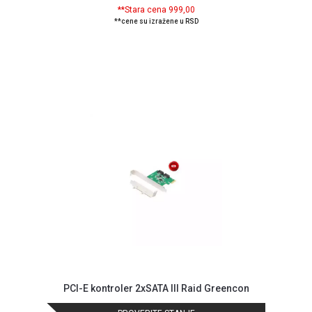
**Stara cena 999,00
ALAT I
**cene su izražene u RSD
BAŠTA
OUTLET
KRIPTO
IGRAČKE
PCI-E kontroler 2xSATA III Raid Greencon