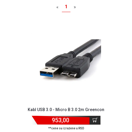
MONITORI
1
«
»
I
DODATNA
OPREMA
MOBILNI I
FIKSNI
TELEFONI
MALI
KUĆNI
APARATI
NEGA
LICA I
TELA
RAČUNARSKE
KOMPONENTE
Kabl USB 3.0 - Micro B 3.0 2m Greencon
RAČUNARSKE
953,00
PERIFERIJE
**cene su izražene u RSD