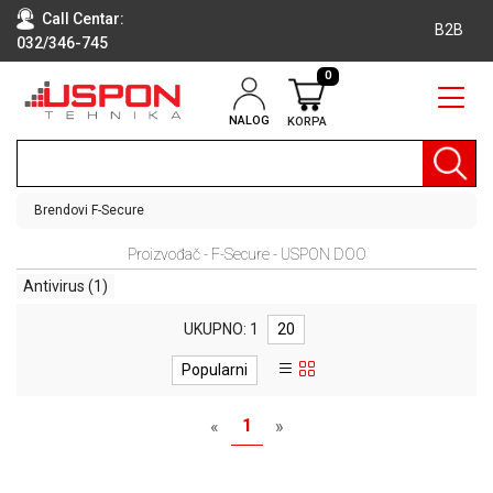
Call Centar:
B2B
032/346-745
0
NALOG
KORPA
RAČUNARI
BELA
TEHNIKA
Brendovi
F-Secure
KLIME I
Proizvođač - F-Secure - USPON DOO
DODATNA
OPREMA
Antivirus
(1)
TV,
UKUPNO: 1
20
AUDIO,
VIDEO
Popularni
LAPTOP I
1
«
»
TABLET
RAČUNARI