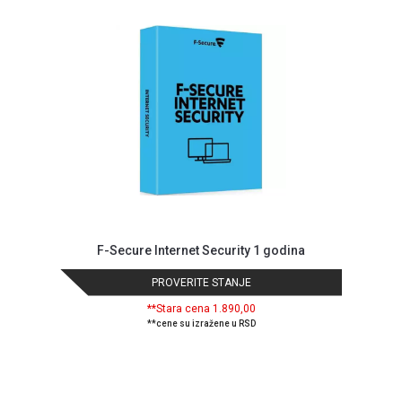
MONITORI
I
DODATNA
OPREMA
MOBILNI I
FIKSNI
TELEFONI
MALI
KUĆNI
APARATI
NEGA
F-Secure Internet Security 1 godina
LICA I
TELA
PROVERITE STANJE
RAČUNARSKE
**Stara cena 1.890,00
**cene su izražene u RSD
KOMPONENTE
RAČUNARSKE
PERIFERIJE