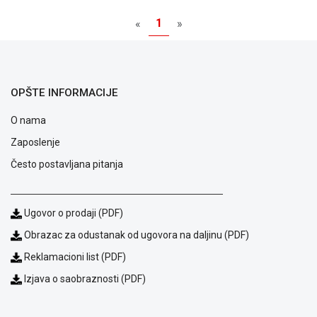
GAMING
1
«
»
EELEKTRO
ZAŠTITA
SOLARNI
OPŠTE INFORMACIJE
SISTEMI
O nama
MREŽNA
OPREMA
Zaposlenje
Često postavljana pitanja
ŠTAMPAČI,
SKENERI I
FOTOKOPIRI
Ugovor o prodaji (PDF)
FOTOAPARATI
Obrazac za odustanak od ugovora na daljinu (PDF)
I KAMERE
Reklamacioni list (PDF)
GPS
Izjava o saobraznosti (PDF)
NAVIGACIJE
VIDEO