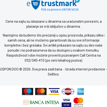
ALAT I
BAŠTA
OUTLET
Cene na sajtu su iskazane u dinarima sa uračunatim porezom, a
plaćanje se vrši isključivo u dinarima.
KRIPTO
Nastojimo da budemo što precizniji u opisu proizvoda, prikazu slika i
IGRAČKE
samih cena, ali ne možemo garantovati da su sve informacije
kompletne i bez grešaka. Svi artikli prikazani na sajtu su deo naše
Blog
ponude i ne podrazumeva da su dostupni u svakom trenutku.
Način
Raspoloživost robe možete proveriti pozivanjem Call Centra na
plaćanja
032/340-410 (po ceni lokalnog poziva)
Isporuka
USPON DOO © 2026. Sva prava zadržana. -
Izrada internet prodavnice
-
Podrška
Selltico.
Opšti
uslovi
poslovanja
Saobraznost
i
reklamacije
Usluge