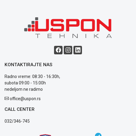
NADZOR I
SIGURNOSNA
OPREMA
SOFTWARE
KABLOVI I
ADAPTERI
KANCELARIJSKI
MATERIJAL
KONTAKTIRAJTE NAS
SVE
Radno vreme: 08:30 - 16:30h,
ZA
subota 09:00 - 15:00h
KUĆU
nedeljom ne radimo
office@uspon.rs
ŠKOLSKI
PRIBOR
CALL CENTER
BICIKLE
032/346-745
I
FITNES