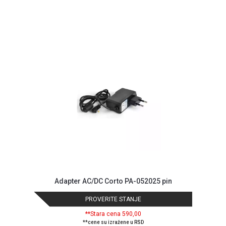
GAMING
EELEKTRO
ZAŠTITA
SOLARNI
SISTEMI
MREŽNA
OPREMA
ŠTAMPAČI,
SKENERI I
FOTOKOPIRI
FOTOAPARATI
I KAMERE
Adapter AC/DC Corto PA-052025 pin
GPS
PROVERITE STANJE
NAVIGACIJE
**Stara cena 590,00
VIDEO
**cene su izražene u RSD