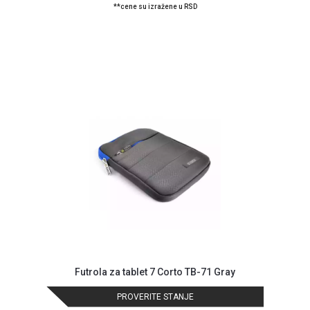
**cene su izražene u RSD
ALAT I
BAŠTA
OUTLET
KRIPTO
IGRAČKE
Futrola za tablet 7 Corto TB-71 Gray
PROVERITE STANJE