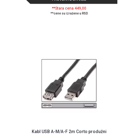
**Stara cena 449,00
**cene su izražene u RSD
Blog
Način
plaćanja
Kabl USB A-M/A-F 2m Corto produžni
Isporuka