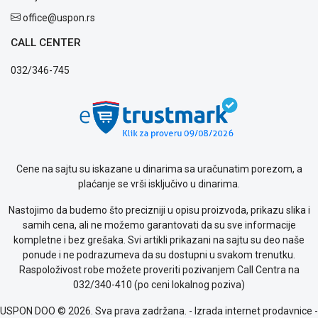
office@uspon.rs
CALL CENTER
032/346-745
Cene na sajtu su iskazane u dinarima sa uračunatim porezom, a
plaćanje se vrši isključivo u dinarima.
Nastojimo da budemo što precizniji u opisu proizvoda, prikazu slika i
samih cena, ali ne možemo garantovati da su sve informacije
kompletne i bez grešaka. Svi artikli prikazani na sajtu su deo naše
ponude i ne podrazumeva da su dostupni u svakom trenutku.
Raspoloživost robe možete proveriti pozivanjem Call Centra na
032/340-410 (po ceni lokalnog poziva)
USPON DOO © 2026. Sva prava zadržana. -
Izrada internet prodavnice
-