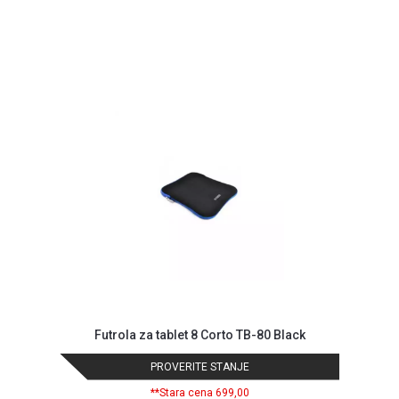
NADZOR I
SIGURNOSNA
OPREMA
SOFTWARE
KABLOVI I
ADAPTERI
KANCELARIJSKI
MATERIJAL
SVE
ZA
KUĆU
ŠKOLSKI
PRIBOR
Futrola za tablet 8 Corto TB-80 Black
BICIKLE
I
PROVERITE STANJE
FITNES
**Stara cena 699,00