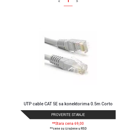
1
«
»
MONITORI
I
DODATNA
OPREMA
MOBILNI I
FIKSNI
TELEFONI
MALI
KUĆNI
APARATI
NEGA
LICA I
TELA
UTP cable CAT 5E sa konektorima 0.5m Corto
RAČUNARSKE
KOMPONENTE
PROVERITE STANJE
RAČUNARSKE
**Stara cena 69,00
PERIFERIJE
**cene su izražene u RSD