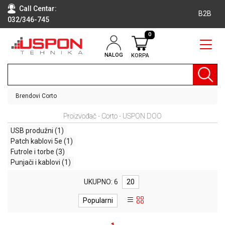
Call Centar:
B2B
032/346-745
0
NALOG
KORPA
RAČUNARI
BELA
TEHNIKA
Brendovi
Corto
KLIME I
Proizvođač - Corto - USPON DOO
DODATNA
OPREMA
USB produžni
(1)
Patch kablovi 5e
(1)
TV,
Futrole i torbe
(3)
AUDIO,
Punjači i kablovi
(1)
VIDEO
UKUPNO: 6
20
LAPTOP I
TABLET
Popularni
RAČUNARI