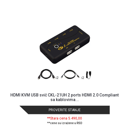
GAMING
EELEKTRO
ZAŠTITA
SOLARNI
SISTEMI
MREŽNA
OPREMA
ŠTAMPAČI,
SKENERI I
FOTOKOPIRI
FOTOAPARATI
HDMI KVM USB svič CKL-21UH 2 ports HDMI 2.0 Compliant
I KAMERE
sa kablovima...
GPS
PROVERITE STANJE
NAVIGACIJE
**Stara cena 5.490,00
**cene su izražene u RSD
VIDEO