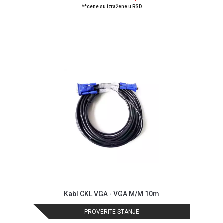
**cene su izražene u RSD
Kabl CKL VGA - VGA M/M 10m
PROVERITE STANJE