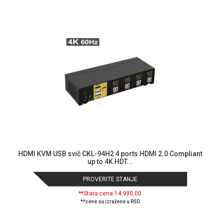
MONITORI
I
DODATNA
OPREMA
MOBILNI I
FIKSNI
TELEFONI
MALI
KUĆNI
APARATI
NEGA
LICA I
TELA
HDMI KVM USB svič CKL-94H2 4 ports HDMI 2.0 Compliant
up to 4K HDT...
RAČUNARSKE
KOMPONENTE
PROVERITE STANJE
**Stara cena 14.990,00
RAČUNARSKE
**cene su izražene u RSD
PERIFERIJE