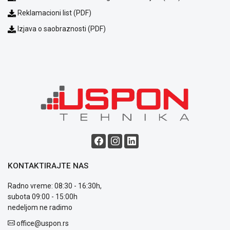
Politika
Reklamacioni list (PDF)
o
kolačićima
Izjava o saobraznosti (PDF)
Provera
garancije
OUTLET
Kontakt
WEB
KREDIT
KONTAKTIRAJTE NAS
Radno vreme: 08:30 - 16:30h,
subota 09:00 - 15:00h
nedeljom ne radimo
office@uspon.rs