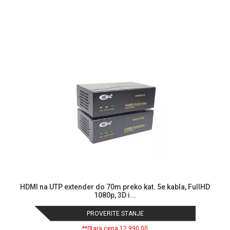
ALAT I
BAŠTA
OUTLET
KRIPTO
IGRAČKE
HDMI na UTP extender do 70m preko kat. 5e kabla, FullHD
1080p, 3D i...
PROVERITE STANJE
**Stara cena 12.990,00