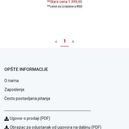
**Stara cena 1.399,00
**cene su izražene u RSD
Blog
1
«
»
Način
plaćanja
Isporuka
Podrška
Opšti
OPŠTE INFORMACIJE
uslovi
poslovanja
O nama
Saobraznost
Zaposlenje
i
reklamacije
Često postavljana pitanja
Usluge
prijava
kvara
Ugovor o prodaji (PDF)
Politika
privatnosti
Obrazac za odustanak od ugovora na daljinu (PDF)