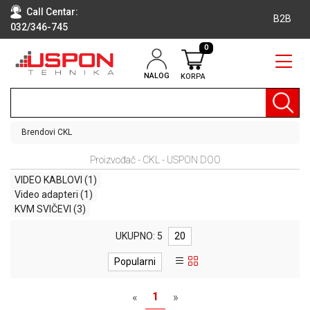
Call Centar:
B2B
032/346-745
0
NALOG
KORPA
RAČUNARI
BELA
TEHNIKA
Brendovi
CKL
KLIME I
Proizvođač - CKL - USPON DOO
DODATNA
OPREMA
VIDEO KABLOVI
(1)
Video adapteri
(1)
TV,
KVM SVIČEVI
(3)
AUDIO,
VIDEO
UKUPNO: 5
20
LAPTOP I
Popularni
TABLET
RAČUNARI
1
«
»