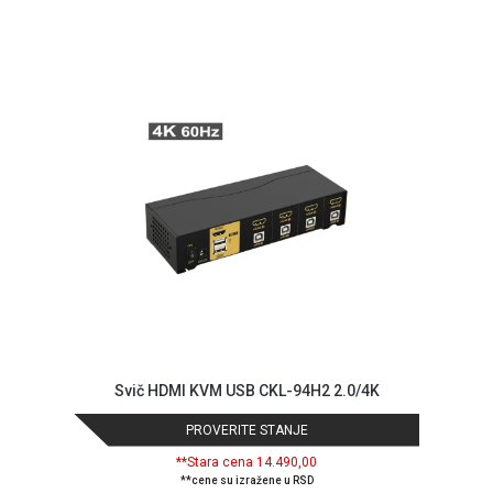
NADZOR I
SIGURNOSNA
OPREMA
SOFTWARE
KABLOVI I
ADAPTERI
KANCELARIJSKI
MATERIJAL
SVE
ZA
KUĆU
ŠKOLSKI
PRIBOR
Svič HDMI KVM USB CKL-94H2 2.0/4K
BICIKLE
PROVERITE STANJE
I
**Stara cena 14.490,00
FITNES
**cene su izražene u RSD