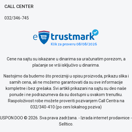
CALL CENTER
032/346-745
Cene na sajtu su iskazane u dinarima sa uračunatim porezom, a
plaćanje se vrši isključivo u dinarima.
Nastojimo da budemo što precizniji u opisu proizvoda, prikazu slika i
samih cena, ali ne možemo garantovati da su sve informacije
kompletne i bez grešaka. Svi artikli prikazani na sajtu su deo naše
ponude i ne podrazumeva da su dostupni u svakom trenutku.
Raspoloživost robe možete proveriti pozivanjem Call Centra na
032/340-410 (po ceni lokalnog poziva)
USPON DOO © 2026. Sva prava zadržana. -
Izrada internet prodavnice
-
Selltico.