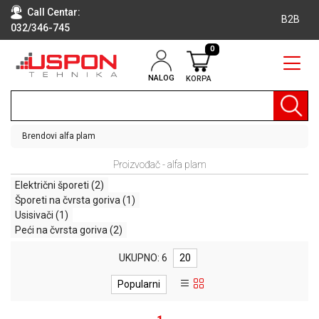
Call Centar:
B2B
032/346-745
0
NALOG
KORPA
RAČUNARI
BELA
TEHNIKA
Brendovi
alfa plam
KLIME I
Proizvođač - alfa plam
DODATNA
OPREMA
Električni šporeti
(2)
Šporeti na čvrsta goriva
(1)
TV,
Usisivači
(1)
AUDIO,
Peći na čvrsta goriva
(2)
VIDEO
UKUPNO: 6
20
LAPTOP I
TABLET
Popularni
RAČUNARI