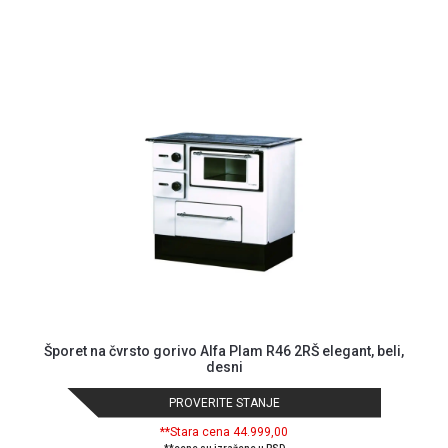
GAMING
EELEKTRO
ZAŠTITA
SOLARNI
SISTEMI
MREŽNA
OPREMA
ŠTAMPAČI,
SKENERI I
FOTOKOPIRI
FOTOAPARATI
I KAMERE
Šporet na čvrsto gorivo Alfa Plam R46 2RŠ elegant, beli,
desni
GPS
NAVIGACIJE
PROVERITE STANJE
**Stara cena 44.999,00
VIDEO