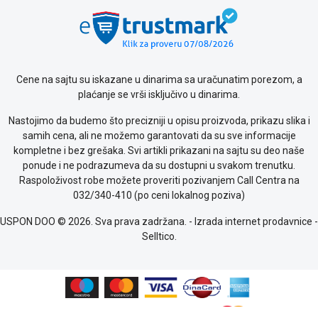
Cene na sajtu su iskazane u dinarima sa uračunatim porezom, a
plaćanje se vrši isključivo u dinarima.
Nastojimo da budemo što precizniji u opisu proizvoda, prikazu slika i
samih cena, ali ne možemo garantovati da su sve informacije
kompletne i bez grešaka. Svi artikli prikazani na sajtu su deo naše
ponude i ne podrazumeva da su dostupni u svakom trenutku.
Raspoloživost robe možete proveriti pozivanjem Call Centra na
032/340-410 (po ceni lokalnog poziva)
USPON DOO © 2026. Sva prava zadržana. -
Izrada internet prodavnice
-
Selltico.