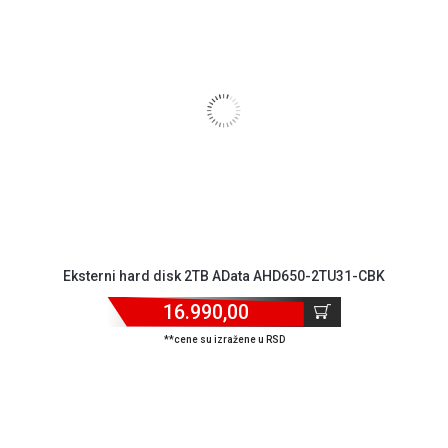
Eksterni hard disk 2TB AData AHD650-2TU31-CBK
16.990,00
**cene su izražene u RSD