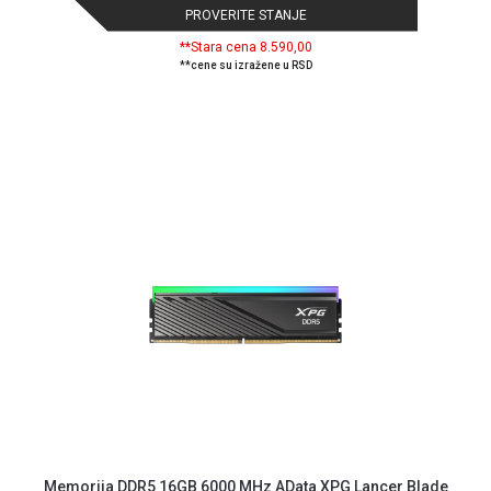
PROVERITE STANJE
GAMING
**Stara cena 8.590,00
EELEKTRO
**cene su izražene u RSD
ZAŠTITA
SOLARNI
SISTEMI
MREŽNA
OPREMA
ŠTAMPAČI,
SKENERI I
FOTOKOPIRI
FOTOAPARATI
I KAMERE
GPS
NAVIGACIJE
VIDEO
Memorija DDR5 16GB 6000 MHz AData XPG Lancer Blade