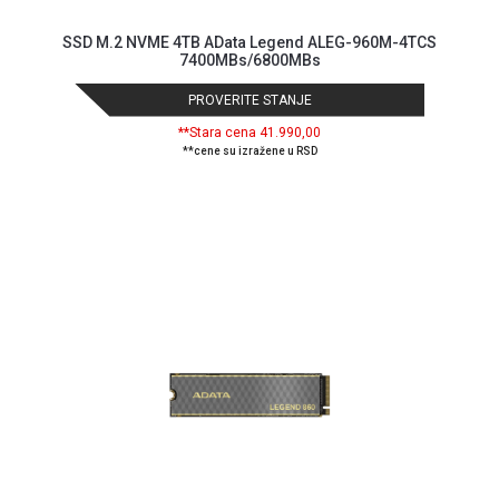
SSD M.2 NVME 4TB AData Legend ALEG-960M-4TCS
7400MBs/6800MBs
PROVERITE STANJE
**Stara cena 41.990,00
**cene su izražene u RSD