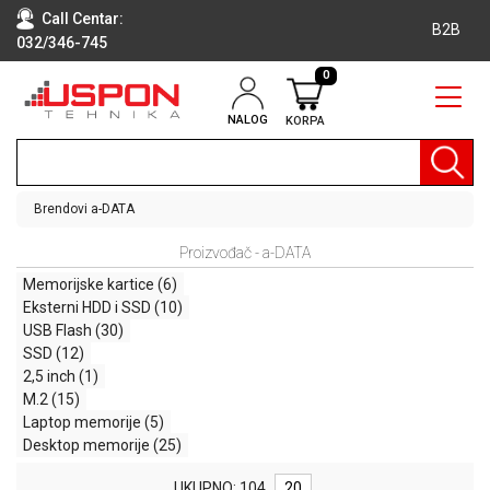
Call Centar:
B2B
032/346-745
0
NALOG
KORPA
RAČUNARI
BELA
TEHNIKA
Brendovi
a-DATA
KLIME I
Proizvođač - a-DATA
DODATNA
OPREMA
Memorijske kartice
(6)
Eksterni HDD i SSD
(10)
TV,
USB Flash
(30)
AUDIO,
SSD
(12)
VIDEO
2,5 inch
(1)
M.2
(15)
LAPTOP I
Laptop memorije
(5)
TABLET
Desktop memorije
(25)
RAČUNARI
UKUPNO: 104
20