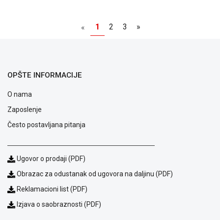
1
2
3
»
«
OPŠTE INFORMACIJE
O nama
Zaposlenje
Često postavljana pitanja
Ugovor o prodaji (PDF)
Obrazac za odustanak od ugovora na daljinu (PDF)
Reklamacioni list (PDF)
Izjava o saobraznosti (PDF)