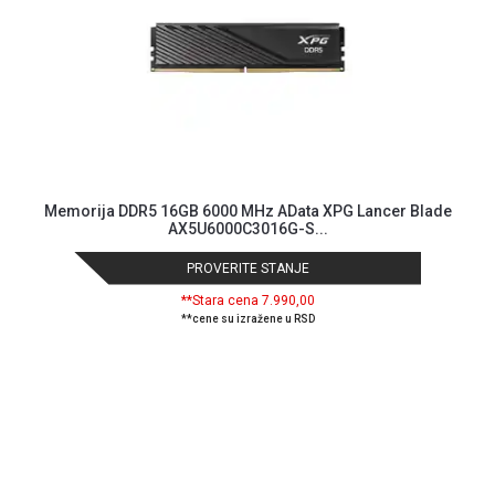
Provera
garancije
OUTLET
Kontakt
WEB
KREDIT
Memorija DDR5 16GB 6000 MHz AData XPG Lancer Blade
AX5U6000C3016G-S...
PROVERITE STANJE
**Stara cena 7.990,00
**cene su izražene u RSD