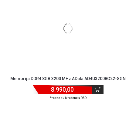
Memorija DDR4 8GB 3200 MHz AData AD4U32008G22-SGN
8.990,00
**cene su izražene u RSD