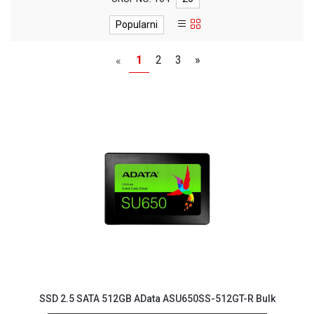
MONITORI
I
Popularni
DODATNA
OPREMA
1
2
3
»
«
MOBILNI I
FIKSNI
TELEFONI
MALI
KUĆNI
APARATI
NEGA
LICA I
TELA
RAČUNARSKE
KOMPONENTE
RAČUNARSKE
PERIFERIJE
SSD 2.5 SATA 512GB AData ASU650SS-512GT-R Bulk