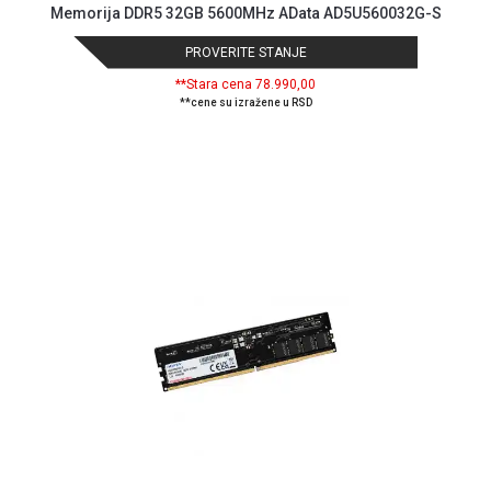
Memorija DDR5 32GB 5600MHz AData AD5U560032G-S
ALAT I
BAŠTA
PROVERITE STANJE
**Stara cena 78.990,00
OUTLET
**cene su izražene u RSD
KRIPTO
IGRAČKE