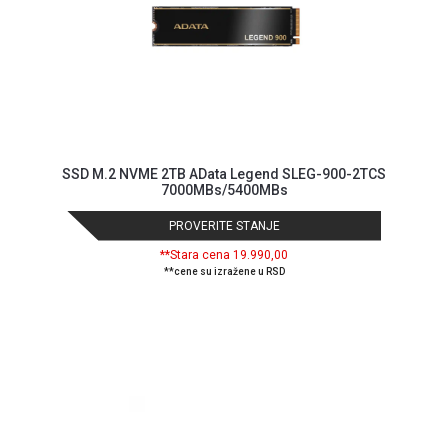
Blog
Način
plaćanja
Isporuka
Podrška
Opšti
SSD M.2 NVME 2TB AData Legend SLEG-900-2TCS
uslovi
7000MBs/5400MBs
poslovanja
Saobraznost
PROVERITE STANJE
i
**Stara cena 19.990,00
reklamacije
**cene su izražene u RSD
Usluge
prijava
kvara
Politika
privatnosti
Politika
o
kolačićima