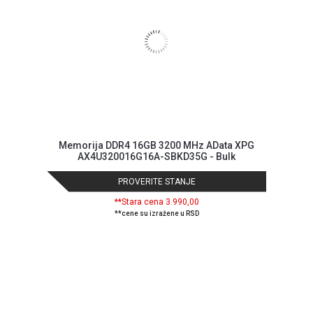
Memorija DDR4 16GB 3200 MHz AData XPG
AX4U320016G16A-SBKD35G - Bulk
PROVERITE STANJE
**Stara cena 3.990,00
**cene su izražene u RSD