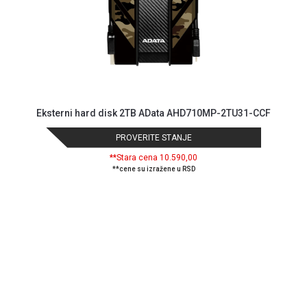
Eksterni hard disk 2TB AData AHD710MP-2TU31-CCF
PROVERITE STANJE
**Stara cena 10.590,00
**cene su izražene u RSD