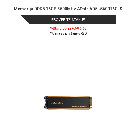
Memorija DDR5 16GB 5600MHz AData AD5U560016G-S
PROVERITE STANJE
**Stara cena 6.590,00
**cene su izražene u RSD