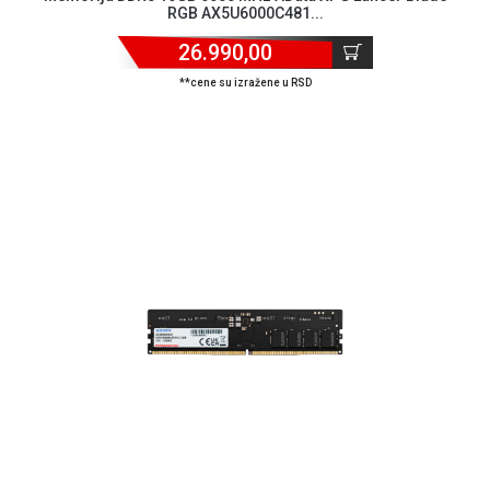
NADZOR I
RGB AX5U6000C481...
SIGURNOSNA
26.990,00
OPREMA
**cene su izražene u RSD
SOFTWARE
KABLOVI I
ADAPTERI
KANCELARIJSKI
MATERIJAL
SVE
ZA
KUĆU
ŠKOLSKI
PRIBOR
BICIKLE
I
FITNES