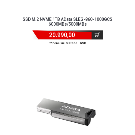
SSD M.2 NVME 1TB AData SLEG-860-1000GCS
6000MBs/5000MBs
20.990,00
**cene su izražene u RSD