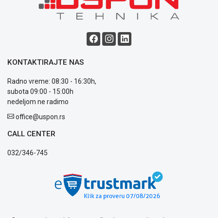
GAMING
EELEKTRO
ZAŠTITA
SOLARNI
KONTAKTIRAJTE NAS
SISTEMI
Radno vreme: 08:30 - 16:30h,
MREŽNA
subota 09:00 - 15:00h
OPREMA
nedeljom ne radimo
ŠTAMPAČI,
office@uspon.rs
SKENERI I
CALL CENTER
FOTOKOPIRI
032/346-745
FOTOAPARATI
I KAMERE
GPS
NAVIGACIJE
VIDEO