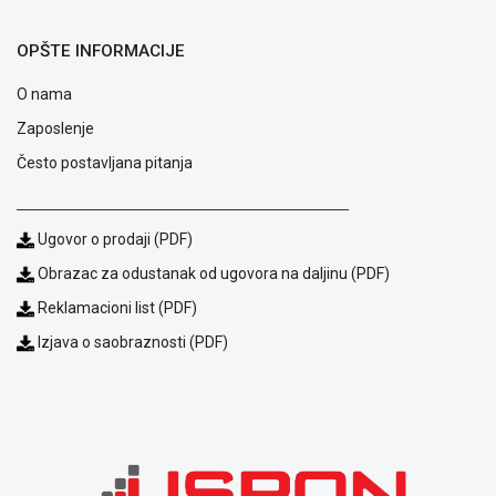
MONITORI
I
DODATNA
OPŠTE INFORMACIJE
OPREMA
O nama
MOBILNI I
Zaposlenje
FIKSNI
TELEFONI
Često postavljana pitanja
MALI
KUĆNI
Ugovor o prodaji (PDF)
APARATI
Obrazac za odustanak od ugovora na daljinu (PDF)
NEGA
Reklamacioni list (PDF)
LICA I
TELA
Izjava o saobraznosti (PDF)
RAČUNARSKE
KOMPONENTE
RAČUNARSKE
PERIFERIJE