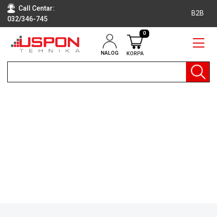
Call Centar:
B2B
032/346-745
0
NALOG
KORPA
RAČUNARI
BELA
TEHNIKA
KLIME I
DODATNA
OPREMA
TV,
AUDIO,
VIDEO
LAPTOP I
TABLET
RAČUNARI