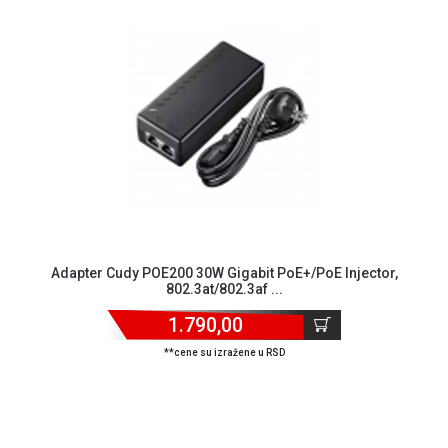
ALAT I
BAŠTA
OUTLET
KRIPTO
IGRAČKE
Adapter Cudy POE200 30W Gigabit PoE+/PoE Injector,
802.3at/802.3af ...
1.790,00
**cene su izražene u RSD