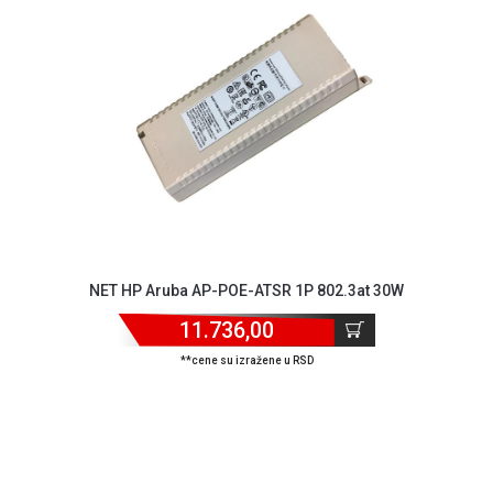
NADZOR I
SIGURNOSNA
OPREMA
SOFTWARE
KABLOVI I
ADAPTERI
KANCELARIJSKI
MATERIJAL
SVE
NET HP Aruba AP-POE-ATSR 1P 802.3at 30W
ZA
KUĆU
11.736,00
ŠKOLSKI
**cene su izražene u RSD
PRIBOR
BICIKLE
I
FITNES