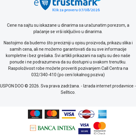
Cene na sajtu su iskazane u dinarima sa uračunatim porezom, a
plaćanje se vrši isključivo u dinarima.
Nastojimo da budemo što precizniji u opisu proizvoda, prikazu slika i
samih cena, ali ne možemo garantovati da su sve informacije
kompletne i bez grešaka. Svi artikli prikazani na sajtu su deo naše
ponude i ne podrazumeva da su dostupni u svakom trenutku.
Raspoloživost robe možete proveriti pozivanjem Call Centra na
032/340-410 (po ceni lokalnog poziva)
USPON DOO © 2026. Sva prava zadržana. -
Izrada internet prodavnice
-
Selltico.