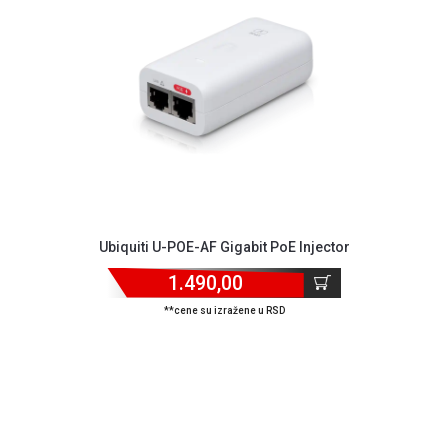
GAMING
EELEKTRO
ZAŠTITA
SOLARNI
SISTEMI
MREŽNA
OPREMA
ŠTAMPAČI,
Ubiquiti U-POE-AF Gigabit PoE Injector
SKENERI I
FOTOKOPIRI
1.490,00
**cene su izražene u RSD
FOTOAPARATI
I KAMERE
GPS
NAVIGACIJE
VIDEO