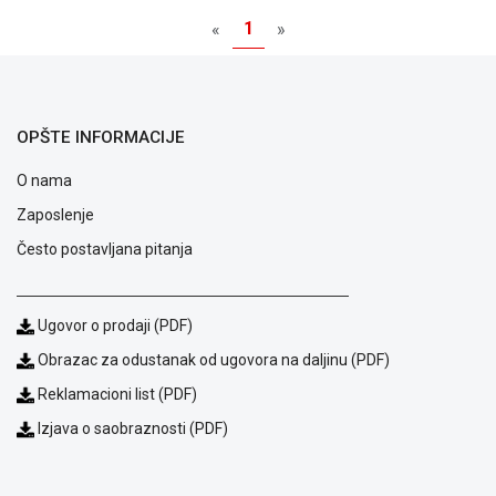
1
«
»
OPŠTE INFORMACIJE
O nama
Zaposlenje
Često postavljana pitanja
Blog
Ugovor o prodaji (PDF)
Način
Obrazac za odustanak od ugovora na daljinu (PDF)
plaćanja
Isporuka
Reklamacioni list (PDF)
Podrška
Izjava o saobraznosti (PDF)
Opšti
uslovi
poslovanja