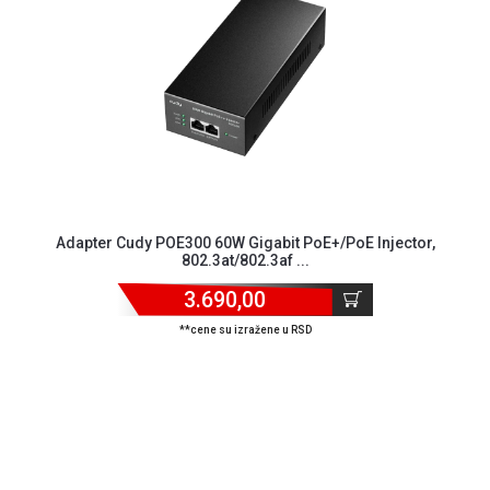
MONITORI
I
DODATNA
OPREMA
MOBILNI I
FIKSNI
TELEFONI
MALI
KUĆNI
Adapter Cudy POE300 60W Gigabit PoE+/PoE Injector,
APARATI
802.3at/802.3af ...
NEGA
3.690,00
LICA I
**cene su izražene u RSD
TELA
RAČUNARSKE
KOMPONENTE
RAČUNARSKE
PERIFERIJE