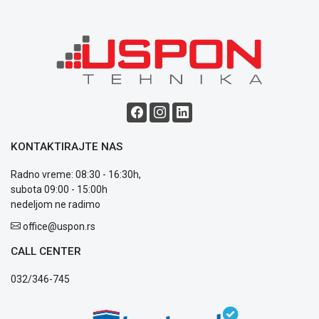
Saobraznost
i
reklamacije
Usluge
prijava
kvara
Politika
privatnosti
Politika
o
KONTAKTIRAJTE NAS
kolačićima
Provera
Radno vreme: 08:30 - 16:30h,
garancije
subota 09:00 - 15:00h
OUTLET
nedeljom ne radimo
Kontakt
office@uspon.rs
WEB
KREDIT
CALL CENTER
032/346-745