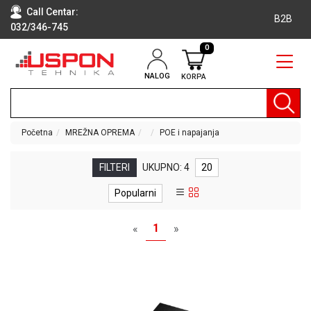
Call Centar:
B2B
032/346-745
0
NALOG
KORPA
RAČUNARI
BELA
TEHNIKA
Početna
MREŽNA OPREMA
POE i napajanja
KLIME I
DODATNA
FILTERI
UKUPNO: 4
20
OPREMA
Popularni
TV,
AUDIO,
1
«
»
VIDEO
LAPTOP I
TABLET
RAČUNARI