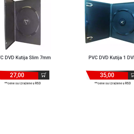
C DVD Kutija Slim 7mm
PVC DVD Kutija 1 D
27,00
35,00
**cene su izražene u RSD
**cene su izražene u RSD