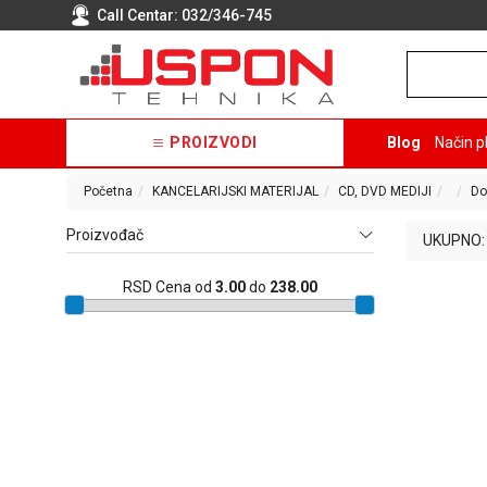
Call Centar:
032/346-745
PROIZVODI
Blog
Način p
Početna
KANCELARIJSKI MATERIJAL
CD, DVD MEDIJI
Do
Proizvođač
UKUPNO:
RSD
Cena od
3.00
do
238.00