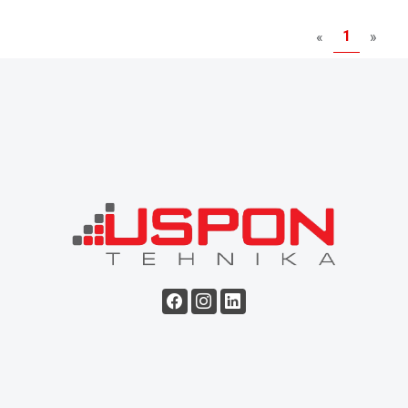
1
«
»