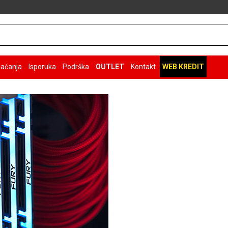
laćanja
Isporuka
Podrška
OUTLET
Kontakt
WEB KREDIT