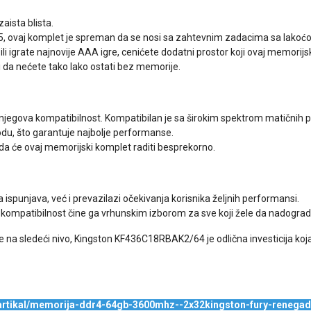
ista blista.
, ovaj komplet je spreman da se nosi sa zahtevnim zadacima sa lakoć
ili igrate najnovije AAA igre, cenićete dodatni prostor koji ovaj memorij
 da nećete tako lako ostati bez memorije.
 njegova kompatibilnost. Kompatibilan je sa širokim spektrom matičnih p
du, što garantuje najbolje performanse.
i da će ovaj memorijski komplet raditi besprekorno.
njava, već i prevazilazi očekivanja korisnika željnih performansi.
na kompatibilnost čine ga vrhunskim izborom za sve koji žele da nadogr
 na sledeći nivo, Kingston KF436C18RBAK2/64 je odlična investicija ko
/artikal/memorija-ddr4-64gb-3600mhz--2x32kingston-fury-renega