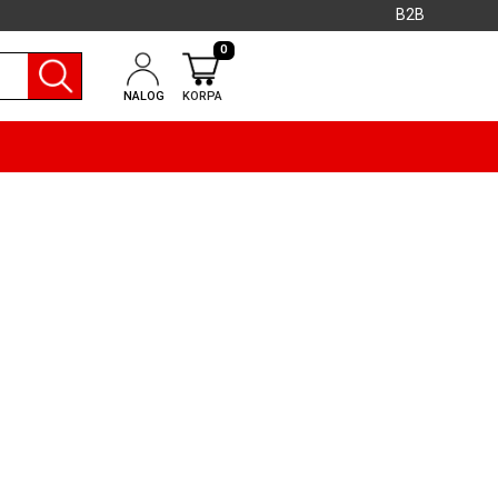
B2B
0
NALOG
KORPA