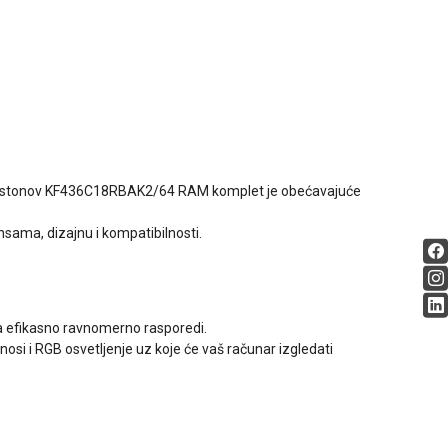
 Kingstonov KF436C18RBAK2/64 RAM komplet je obećavajuće
sama, dizajnu i kompatibilnosti.
ta efikasno ravnomerno rasporedi.
nosi i RGB osvetljenje uz koje će vaš računar izgledati