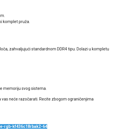
om.
ski komplet pruža.
loča, zahvaljujući standardnom DDR4 tipu. Dolazi u kompletu
ade memoriju svog sistema.
ja vas neće razočarati. Recite zbogom ograničenjima
de-rgb-kf436c18rbak2-64