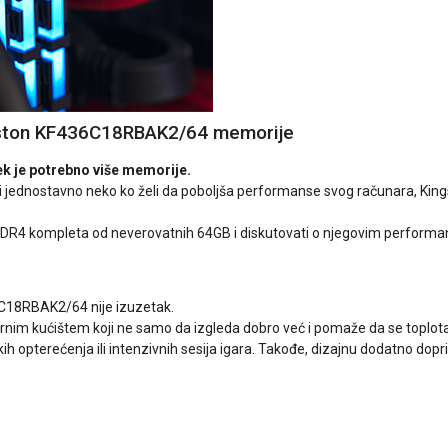
ngston KF436C18RBAK2/64 memorije
ek je potrebno više memorije.
r ili jednostavno neko ko želi da poboljša performanse svog računara,
g DDR4 kompleta od neverovatnih 64GB i diskutovati o njegovim performan
6C18RBAK2/64 nije izuzetak.
 crnim kućištem koji ne samo da izgleda dobro već i pomaže da se toplo
h opterećenja ili intenzivnih sesija igara. Takođe, dizajnu dodatno dopri