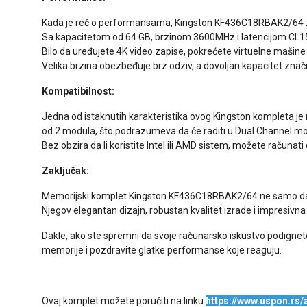
Kada je reč o performansama, Kingston KF436C18RBAK2/64 za
Sa kapacitetom od 64 GB, brzinom 3600MHz i latencijom CL15
Bilo da uređujete 4K video zapise, pokrećete virtuelne mašine 
Velika brzina obezbeđuje brz odziv, a dovoljan kapacitet znači
Kompatibilnost:
Jedna od istaknutih karakteristika ovog Kingston kompleta je
od 2 modula, što podrazumeva da će raditi u Dual Channel mo
Bez obzira da li koristite Intel ili AMD sistem, možete računat
Zaključak:
Memorijski komplet Kingston KF436C18RBAK2/64 ne samo da ispu
Njegov elegantan dizajn, robustan kvalitet izrade i impresiv
Dakle, ako ste spremni da svoje računarsko iskustvo podignete
memorije i pozdravite glatke performanse koje reaguju.
Ovaj komplet možete poručiti na linku
https://www.uspon.rs