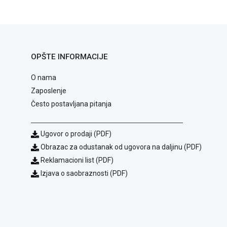
OPŠTE INFORMACIJE
O nama
Zaposlenje
Često postavljana pitanja
Ugovor o prodaji (PDF)
Obrazac za odustanak od ugovora na daljinu (PDF)
Reklamacioni list (PDF)
Izjava o saobraznosti (PDF)