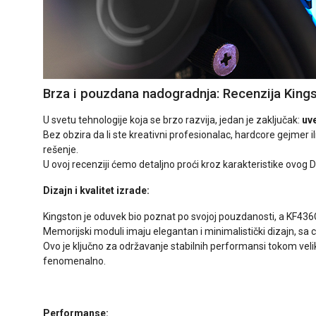
Brza i pouzdana nadogradnja: Recenzija Ki
U svetu tehnologije koja se brzo razvija, jedan je zaključak:
uv
Bez obzira da li ste kreativni profesionalac, hardcore gejme
rešenje.
U ovoj recenziji ćemo detaljno proći kroz karakteristike ovo
Dizajn i kvalitet izrade:
Kingston je oduvek bio poznat po svojoj pouzdanosti, a KF43
Memorijski moduli imaju elegantan i minimalistički dizajn, sa
Ovo je ključno za održavanje stabilnih performansi tokom veliki
fenomenalno.
Performanse: