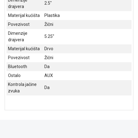
NADZOR I
2.5″
drajvera
SIGURNOSNA
OPREMA
Materijal kućišta
Plastika
Povezivost
Žični
SOFTWARE
Dimenzije
5.25''
KABLOVI I
drajvera
ADAPTERI
Materijal kućišta
Drvo
Povezivost
Žični
KANCELARIJSKI
MATERIJAL
Bluetooth
Da
Ostalo
AUX
SVE
ZA
Kontrola jačine
Da
KUĆU
zvuka
ŠKOLSKI
PRIBOR
BICIKLE
I
FITNES