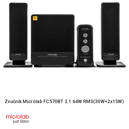
MONITORI
I
DODATNA
OPREMA
MOBILNI I
FIKSNI
TELEFONI
MALI
KUĆNI
APARATI
NEGA
LICA I
TELA
RAČUNARSKE
Zvučnik Microlab FC570BT 2.1.64W RMS(30W+2x15W)
KOMPONENTE
RAČUNARSKE
PERIFERIJE