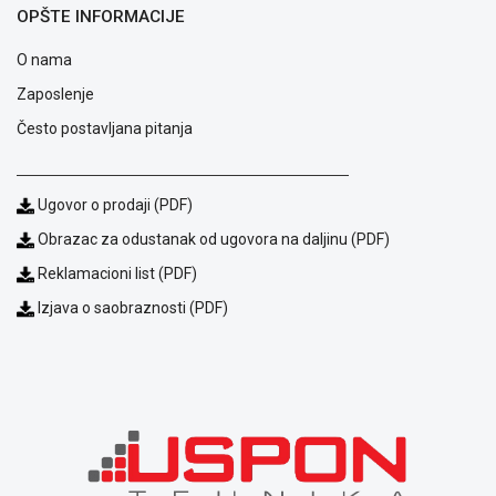
OPŠTE INFORMACIJE
ALAT I
BAŠTA
O nama
OUTLET
Zaposlenje
Često postavljana pitanja
KRIPTO
IGRAČKE
Ugovor o prodaji (PDF)
Obrazac za odustanak od ugovora na daljinu (PDF)
Reklamacioni list (PDF)
Izjava o saobraznosti (PDF)