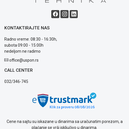
Blog
Način
plaćanja
Isporuka
Podrška
KONTAKTIRAJTE NAS
Opšti
uslovi
Radno vreme: 08:30 - 16:30h,
poslovanja
subota 09:00 - 15:00h
Saobraznost
nedeljom ne radimo
i
office@uspon.rs
reklamacije
Usluge
CALL CENTER
prijava
kvara
032/346-745
Politika
privatnosti
Politika
o
kolačićima
Provera
Cene na sajtu su iskazane u dinarima sa uračunatim porezom, a
garancije
plaćanje se vrši isključivo u dinarima.