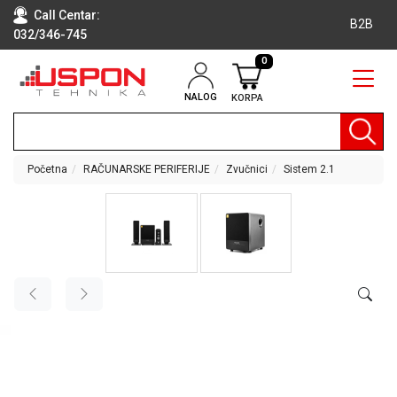
Call Centar:
B2B
032/346-745
0
NALOG
KORPA
RAČUNARI
BELA
TEHNIKA
Početna
RAČUNARSKE PERIFERIJE
Zvučnici
Sistem 2.1
KLIME I
DODATNA
OPREMA
TV,
AUDIO,
VIDEO
LAPTOP I
TABLET
RAČUNARI