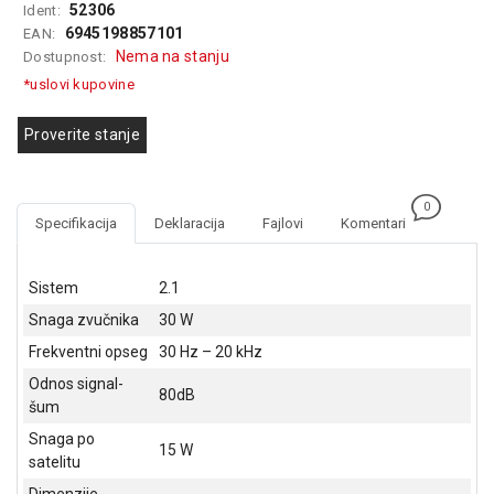
52306
Ident:
GAMING
6945198857101
EAN:
Nema na stanju
Dostupnost:
EELEKTRO
ZAŠTITA
*uslovi kupovine
SOLARNI
Proverite stanje
SISTEMI
MREŽNA
0
OPREMA
Specifikacija
Deklaracija
Fajlovi
Komentari
ŠTAMPAČI,
SKENERI I
Sistem
2.1
FOTOKOPIRI
Snaga zvučnika
30 W
FOTOAPARATI
Frekventni opseg
30 Hz – 20 kHz
I KAMERE
Odnos signal-
80dB
šum
GPS
NAVIGACIJE
Snaga po
15 W
satelitu
VIDEO
Dimenzije