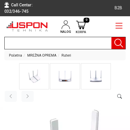
Call Centar:
B2B
032/346-745
0
NALOG
KORPA
RAČUNARI
BELA
TEHNIKA
Početna
MREŽNA OPREMA
Ruteri
KLIME I
DODATNA
OPREMA
TV,
AUDIO,
VIDEO
LAPTOP I
TABLET
RAČUNARI