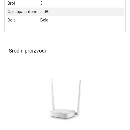
NADZOR I
Broj
3
SIGURNOSNA
Opis tipa antene
5 dBi
OPREMA
Boja
Bela
SOFTWARE
KABLOVI I
ADAPTERI
Srodni proizvodi
KANCELARIJSKI
MATERIJAL
SVE
ZA
KUĆU
ŠKOLSKI
PRIBOR
BICIKLE
I
FITNES