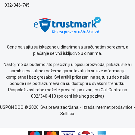
o
032/346-745
kolačićima
Provera
garancije
OUTLET
Kontakt
WEB
Cene na sajtu su iskazane u dinarima sa uračunatim porezom, a
KREDIT
plaćanje se vrši isključivo u dinarima.
Nastojimo da budemo što precizniji u opisu proizvoda, prikazu slika i
samih cena, ali ne možemo garantovati da su sve informacije
kompletne i bez grešaka. Svi artikli prikazani na sajtu su deo naše
ponude i ne podrazumeva da su dostupni u svakom trenutku.
Raspoloživost robe možete proveriti pozivanjem Call Centra na
032/340-410 (po ceni lokalnog poziva)
USPON DOO © 2026. Sva prava zadržana. -
Izrada internet prodavnice
-
Selltico.