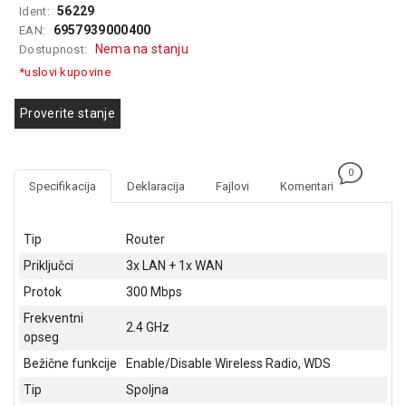
56229
Ident:
GAMING
6957939000400
EAN:
Nema na stanju
Dostupnost:
EELEKTRO
ZAŠTITA
*uslovi kupovine
SOLARNI
Proverite stanje
SISTEMI
MREŽNA
0
OPREMA
Specifikacija
Deklaracija
Fajlovi
Komentari
ŠTAMPAČI,
SKENERI I
Tip
Router
FOTOKOPIRI
Priključci
3x LAN + 1x WAN
FOTOAPARATI
Protok
300 Mbps
I KAMERE
Frekventni
2.4 GHz
opseg
GPS
NAVIGACIJE
Bežične funkcije
Enable/Disable Wireless Radio, WDS
Tip
Spoljna
VIDEO