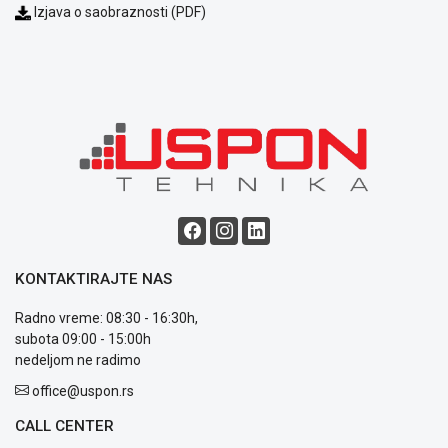
Izjava o saobraznosti (PDF)
Blog
Način
plaćanja
Isporuka
Podrška
Opšti
uslovi
poslovanja
Saobraznost
KONTAKTIRAJTE NAS
i
reklamacije
Radno vreme: 08:30 - 16:30h,
Usluge
subota 09:00 - 15:00h
prijava
nedeljom ne radimo
kvara
office@uspon.rs
Politika
privatnosti
CALL CENTER
Politika