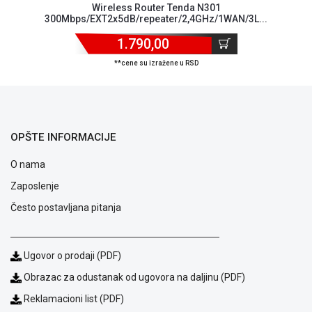
Wireless Router Tenda N301
ALAT I
300Mbps/EXT2x5dB/repeater/2,4GHz/1WAN/3L...
BAŠTA
1.790,00
OUTLET
**cene su izražene u RSD
KRIPTO
IGRAČKE
OPŠTE INFORMACIJE
O nama
Zaposlenje
Često postavljana pitanja
Ugovor o prodaji (PDF)
Obrazac za odustanak od ugovora na daljinu (PDF)
Reklamacioni list (PDF)