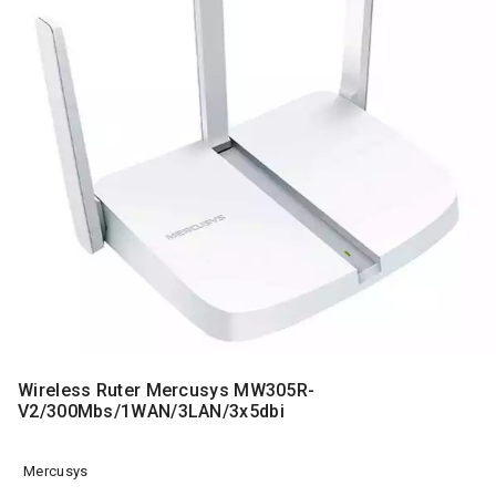
MONITORI
I
DODATNA
OPREMA
MOBILNI I
FIKSNI
TELEFONI
MALI
KUĆNI
APARATI
NEGA
LICA I
TELA
RAČUNARSKE
Wireless Ruter Mercusys MW305R-
KOMPONENTE
V2/300Mbs/1WAN/3LAN/3x5dbi
RAČUNARSKE
PERIFERIJE
Mercusys