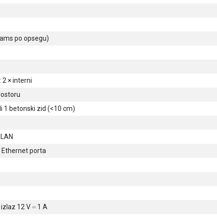
reams po opsegu)
 2 × interni
rostoru
li 1 betonski zid (<10 cm)
i LAN
 Ethernet porta
izlaz 12 V ⎓ 1 A