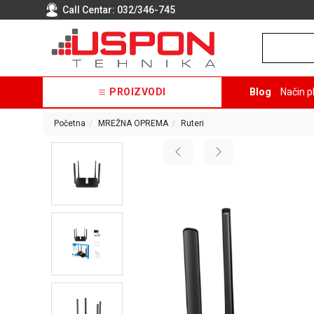
Call Centar:
032/346-745
PROIZVODI
Blog
Način p
Početna
MREŽNA OPREMA
Ruteri