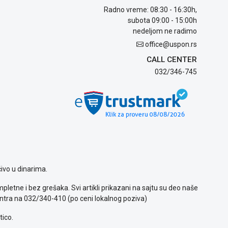
Radno vreme: 08:30 - 16:30h,
subota 09:00 - 15:00h
nedeljom ne radimo
office@uspon.rs
CALL CENTER
032/346-745
ivo u dinarima.
letne i bez grešaka. Svi artikli prikazani na sajtu su deo naše
ntra na 032/340-410 (po ceni lokalnog poziva)
tico.