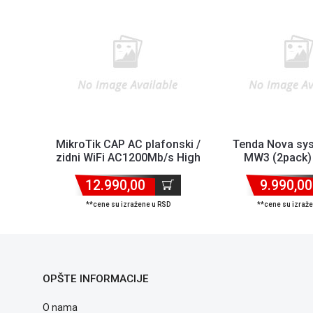
MikroTik CAP AC plafonski /
Tenda Nova sy
zidni WiFi AC1200Mb/s High
MW3 (2pack)
Power 400mW ...
2.4+5GHz mesh 
12.990,00
9.990,00
**cene su izražene u RSD
**cene su izraž
OPŠTE INFORMACIJE
O nama