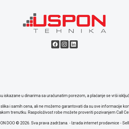
su iskazane u dinarima sa uračunatim porezom, a plaćanje se vrši isključ
slika i samih cena, ali ne možemo garantovati da su sve informacije komp
kom trenutku. Raspoloživost robe možete proveriti pozivanjem Call Ce
ON DOO © 2026. Sva prava zadržana. -
Izrada internet prodavnice
-
Sell