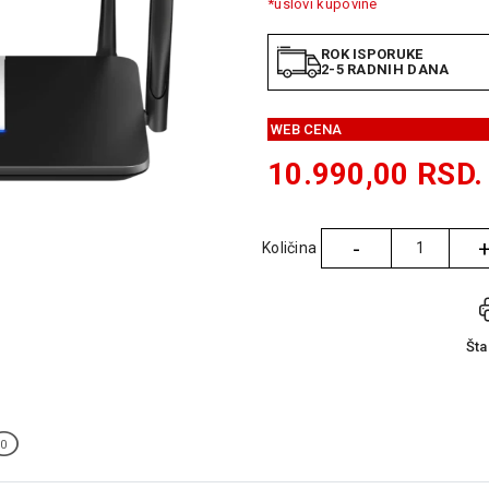
*uslovi kupovine
ROK ISPORUKE
2-5 RADNIH DANA
WEB CENA
10.990,00
RSD.
-
Količina
Količina
Št
0