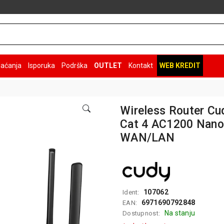
laćanja
Isporuka
Podrška
OUTLET
Kontakt
WEB KREDIT
Wireless Router Cu
Cat 4 AC1200 Nan
WAN/LAN
107062
Ident:
6971690792848
EAN:
Na stanju
Dostupnost: