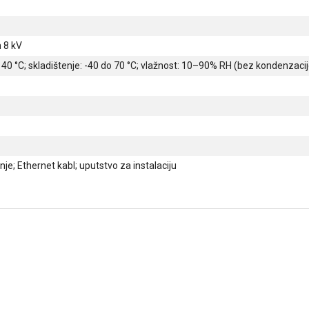
 8 kV
0 °C; skladištenje: -40 do 70 °C; vlažnost: 10–90% RH (bez kondenzacij
je; Ethernet kabl; uputstvo za instalaciju