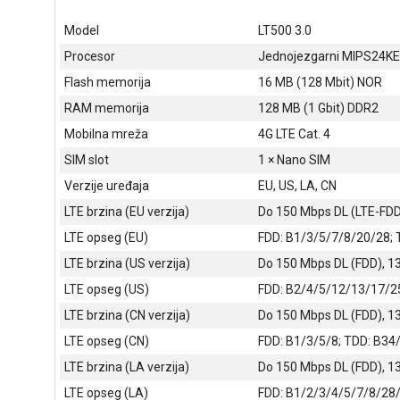
Model
LT500 3.0
Procesor
Jednojezgarni MIPS24KE
Flash memorija
16 MB (128 Mbit) NOR
RAM memorija
128 MB (1 Gbit) DDR2
Mobilna mreža
4G LTE Cat. 4
SIM slot
1 × Nano SIM
Verzije uređaja
EU, US, LA, CN
LTE brzina (EU verzija)
Do 150 Mbps DL (LTE-FDD
LTE opseg (EU)
FDD: B1/3/5/7/8/20/28;
LTE brzina (US verzija)
Do 150 Mbps DL (FDD), 1
LTE opseg (US)
FDD: B2/4/5/12/13/17/2
LTE brzina (CN verzija)
Do 150 Mbps DL (FDD), 1
LTE opseg (CN)
FDD: B1/3/5/8; TDD: B3
LTE brzina (LA verzija)
Do 150 Mbps DL (FDD), 1
LTE opseg (LA)
FDD: B1/2/3/4/5/7/8/28/