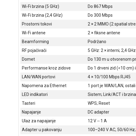
Wi-Fi brzina (5 GHz)
Do 867 Mbps
Wi-Fi brzina (2,4 GHz)
Do 300 Mbps
Prostorni tokovi
2 × 2 MIMO (2 spatial st
Wi-Fi antene
2 × fiksne antene
Beamforming
Podržano
RF pojačivači
5 GHz: 2 × interni; 2,4 GHz:
Domet
Do 130 m u otvorenom p
Performanse kroz zidove
Do 1 drveni zid (<10 cm) i
LAN/WAN portovi
4 × 10/100 Mbps RJ45
Napomena za Ethernet
1 port je WAN/LAN, ostal
LED indikatori
Sistem; Link/ACT i brzina
Tasteri
WPS; Reset
Napajanje
DC adapter
Ulaz za napajanje
12 V ⎓ 1 A
Adapter u pakovanju
100–240 V AC, 50/60 Hz; 