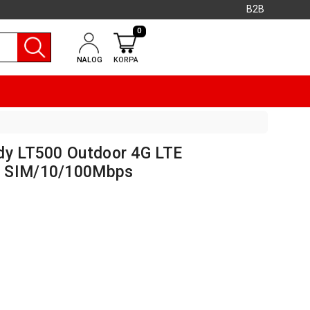
B2B
0
NALOG
KORPA
dy LT500 Outdoor 4G LTE
o SIM/10/100Mbps