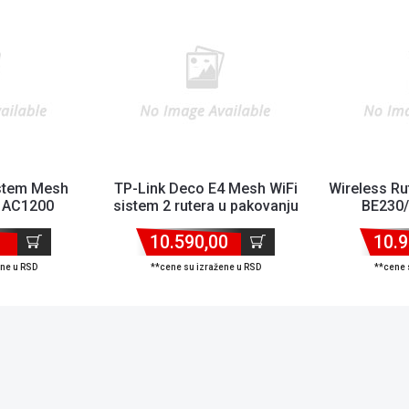
stem Mesh
TP-Link Deco E4 Mesh WiFi
Wireless Ru
 AC1200
sistem 2 rutera u pakovanju
BE230/
WiFi system
7/1×2.5
10.590,00
10.9
ene u RSD
**cene su izražene u RSD
**cene 