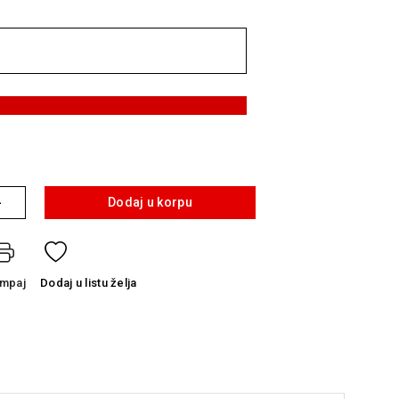
+
Dodaj u korpu
ampaj
Dodaj
u listu želja