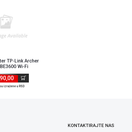
ter TP-Link Archer
BE3600 Wi-Fi
Gbps WAN,1...
90,00
su izražene u RSD
KONTAKTIRAJTE NAS