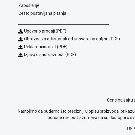
Zaposlenje
Često postavljana pitanja
Ugovor o prodaji (PDF)
Obrazac za odustanak od ugovora na daljinu (PDF)
Reklamacioni list (PDF)
Izjava o saobraznosti (PDF)
Cene na sajtu 
Nastojimo da budemo što precizniji u opisu proizvoda, prikazu 
ponude i ne podrazumeva da su dostupni u sva
USP