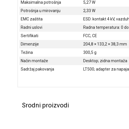
Maksimalna potrošnja
5,27 W
Potrošnja u mirovanju
2,33 W
EMC zaštita
ESD: kontakt 4 kV, vazduh
Radni uslovi
Radna temperatura: 0 do 4
Sertifikati
FCC, CE
Dimenzije
204,8 × 133,2 × 38,3 mm
Težina
300,5 g
Način montaže
Desktop; zidna montaža
Sadržaj pakovanja
LT500; adapter za napajan
Srodni proizvodi