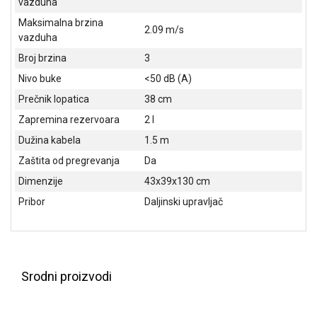
vazduha
NADZOR I
SIGURNOSNA
Maksimalna brzina
2.09 m/s
OPREMA
vazduha
Broj brzina
3
SOFTWARE
Nivo buke
<50 dB (A)
KABLOVI I
Prečnik lopatica
38 cm
ADAPTERI
Zapremina rezervoara
2 l
KANCELARIJSKI
Dužina kabela
1.5 m
MATERIJAL
Zaštita od pregrevanja
Da
SVE
Dimenzije
43x39x130 cm
ZA
Pribor
Daljinski upravljač
KUĆU
ŠKOLSKI
PRIBOR
Srodni proizvodi
BICIKLE
I
FITNES