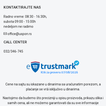
prijava
kvara
KONTAKTIRAJTE NAS
Politika
privatnosti
Radno vreme: 08:30 - 16:30h,
Politika
subota 09:00 - 15:00h
o
nedeljom ne radimo
kolačićima
office@uspon.rs
Provera
garancije
CALL CENTER
OUTLET
Kontakt
032/346-745
WEB
KREDIT
Cene na sajtu su iskazane u dinarima sa uračunatim porezom, a
plaćanje se vrši isključivo u dinarima.
Nastojimo da budemo što precizniji u opisu proizvoda, prikazu slika i
samih cena, ali ne možemo garantovati da su sve informacije