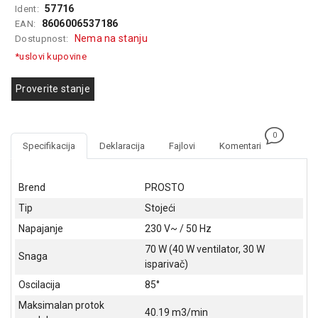
57716
Ident:
GAMING
8606006537186
EAN:
Nema na stanju
Dostupnost:
EELEKTRO
ZAŠTITA
*uslovi kupovine
SOLARNI
Proverite stanje
SISTEMI
MREŽNA
0
OPREMA
Specifikacija
Deklaracija
Fajlovi
Komentari
ŠTAMPAČI,
SKENERI I
Brend
PROSTO
FOTOKOPIRI
Tip
Stojeći
FOTOAPARATI
Napajanje
230 V~ / 50 Hz
I KAMERE
70 W (40 W ventilator, 30 W
Snaga
isparivač)
GPS
NAVIGACIJE
Oscilacija
85°
Maksimalan protok
VIDEO
40.19 m3/min