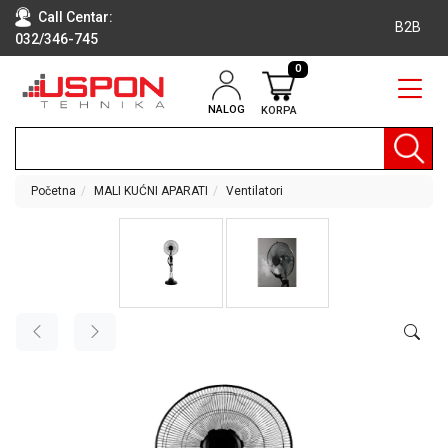
Call Centar:
B2B
032/346-745
0
NALOG
KORPA
RAČUNARI
BELA
TEHNIKA
Početna
MALI KUĆNI APARATI
Ventilatori
KLIME I
DODATNA
OPREMA
TV,
AUDIO,
VIDEO
LAPTOP I
TABLET
RAČUNARI