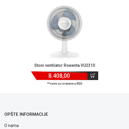
ALAT I
BAŠTA
OUTLET
KRIPTO
IGRAČKE
Stoni ventilator Rowenta VU2310
8.408,00
**cene su izražene u RSD
OPŠTE INFORMACIJE
O nama