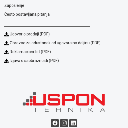
Zaposlenje
Često postavljana pitanja
Ugovor o prodaji (PDF)
Obrazac za odustanak od ugovora na daljinu (PDF)
Reklamacioni list (PDF)
Blog
Izjava o saobraznosti (PDF)
Način
plaćanja
Isporuka
Podrška
Opšti
uslovi
poslovanja
Saobraznost
i
reklamacije
Usluge