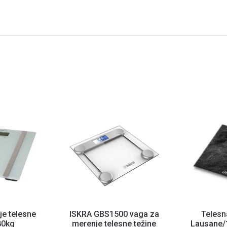
e telesne
ISKRA GBS1500 vaga za
Telesn
80kg
merenje telesne težine
Lausane/