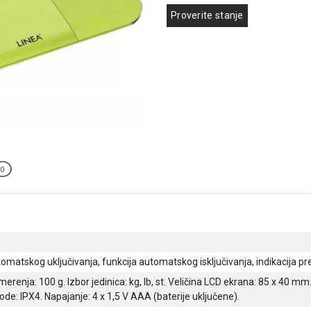
Proverite stanje
0
omatskog uključivanja, funkcija automatskog isključivanja, indikacija pre
erenja: 100 g. Izbor jedinica: kg, lb, st. Veličina LCD ekrana: 85 x 40 m
ode: IPX4. Napajanje: 4 x 1,5 V AAA (baterije uključene).