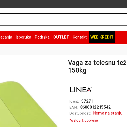
laćanja
Isporuka
Podrška
OUTLET
Kontakt
WEB KREDIT
Vaga za telesnu te
150kg
57271
Ident:
8606012215542
EAN:
Nema na stanju
Dostupnost:
*uslovi kupovine