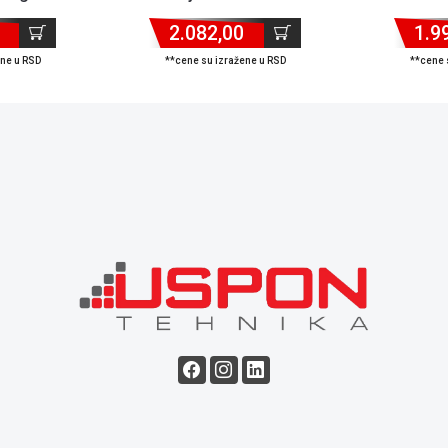
2.082,00
1.9
ene u RSD
**cene su izražene u RSD
**cene 