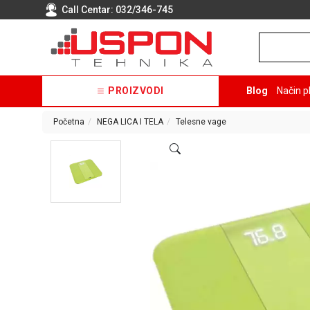
Call Centar:
032/346-745
PROIZVODI
Blog
Način p
Početna
NEGA LICA I TELA
Telesne vage