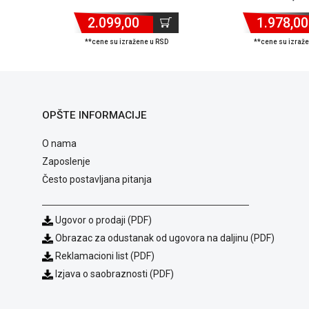
2.099,00
1.978,00
**cene su izražene u RSD
**cene su izraž
OPŠTE INFORMACIJE
O nama
Zaposlenje
Često postavljana pitanja
Ugovor o prodaji (PDF)
Obrazac za odustanak od ugovora na daljinu (PDF)
Reklamacioni list (PDF)
Izjava o saobraznosti (PDF)