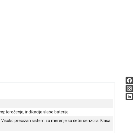
opterećenja, indikacija slabe baterije.
m. Visoko precizan sistem za merenje sa četiri senzora. Klasa