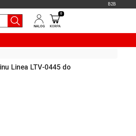
B2B
0
NALOG
KORPA
žinu Linea LTV-0445 do