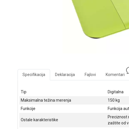
Specifikacija
Deklaracija
Fajlovi
Komentari
Tip
Digitalna
Maksimalna težina merenja
150 kg
Funkcije
Funkcija aut
Preciznost m
Ostale karakteristike
zaštite od v