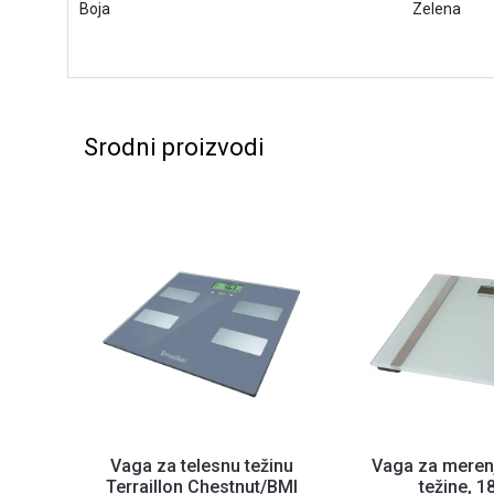
Boja
Zelena
Srodni proizvodi
Vaga za telesnu težinu
Vaga za merenj
Terraillon Chestnut/BMI
težine, 1