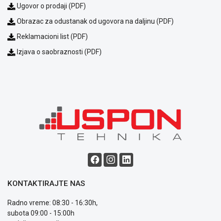
Ugovor o prodaji (PDF)
ALAT I
BAŠTA
Obrazac za odustanak od ugovora na daljinu (PDF)
Reklamacioni list (PDF)
OUTLET
Izjava o saobraznosti (PDF)
KRIPTO
IGRAČKE
KONTAKTIRAJTE NAS
Blog
Način
Radno vreme: 08:30 - 16:30h,
plaćanja
subota 09:00 - 15:00h
Isporuka