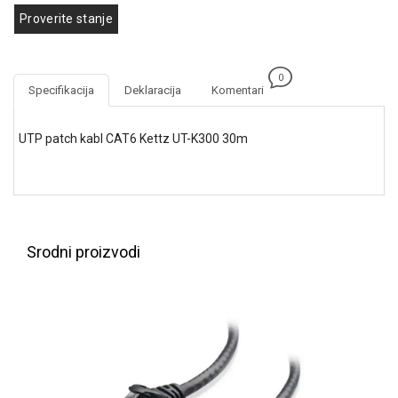
GAMING
Proverite stanje
EELEKTRO
ZAŠTITA
0
Specifikacija
Deklaracija
Komentari
SOLARNI
SISTEMI
UTP patch kabl CAT6 Kettz UT-K300 30m
MREŽNA
OPREMA
ŠTAMPAČI,
SKENERI I
FOTOKOPIRI
Srodni proizvodi
FOTOAPARATI
I KAMERE
GPS
NAVIGACIJE
VIDEO