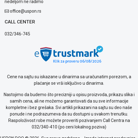
nedeljom ne radimo
Podrška
Opšti
office@uspon.rs
uslovi
CALL CENTER
poslovanja
Saobraznost
032/346-745
i
reklamacije
Usluge
prijava
kvara
Politika
privatnosti
Cene na sajtu su iskazane u dinarima sa uračunatim porezom, a
Politika
plaćanje se vrši isključivo u dinarima.
o
kolačićima
Nastojimo da budemo što precizniji u opisu proizvoda, prikazu slika i
Provera
samih cena, ali ne možemo garantovati da su sve informacije
garancije
kompletne i bez grešaka. Svi artikli prikazani na sajtu su deo naše
OUTLET
ponude i ne podrazumeva da su dostupni u svakom trenutku.
Kontakt
Raspoloživost robe možete proveriti pozivanjem Call Centra na
WEB
032/340-410 (po ceni lokalnog poziva)
KREDIT