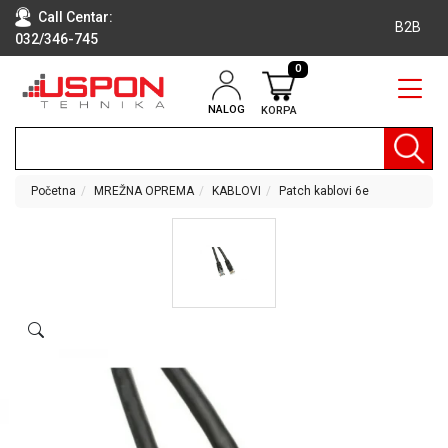
Call Centar:
B2B
032/346-745
0
NALOG
KORPA
RAČUNARI
BELA
TEHNIKA
Početna
MREŽNA OPREMA
KABLOVI
Patch kablovi 6e
KLIME I
DODATNA
OPREMA
TV,
AUDIO,
VIDEO
LAPTOP I
TABLET
RAČUNARI