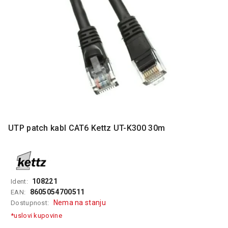
MONITORI
I
DODATNA
OPREMA
MOBILNI I
FIKSNI
TELEFONI
MALI
KUĆNI
APARATI
UTP patch kabl CAT6 Kettz UT-K300 30m
NEGA
LICA I
TELA
RAČUNARSKE
108221
Ident:
KOMPONENTE
8605054700511
EAN:
Nema na stanju
Dostupnost:
RAČUNARSKE
*uslovi kupovine
PERIFERIJE