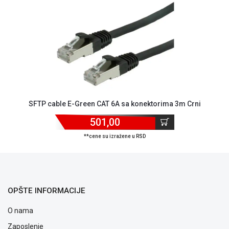
NADZOR I
SIGURNOSNA
OPREMA
SOFTWARE
KABLOVI I
ADAPTERI
KANCELARIJSKI
SFTP cable E-Green CAT 6A sa konektorima 3m Crni
MATERIJAL
501,00
SVE
ZA
**cene su izražene u RSD
KUĆU
ŠKOLSKI
PRIBOR
OPŠTE INFORMACIJE
BICIKLE
I
O nama
FITNES
Zaposlenje