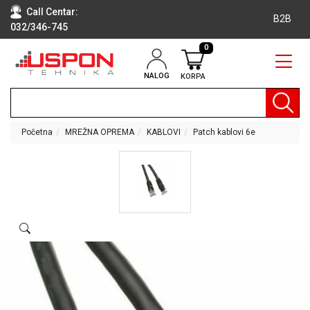
Call Centar:
B2B
032/346-745
0
NALOG
KORPA
RAČUNARI
BELA
TEHNIKA
Početna
MREŽNA OPREMA
KABLOVI
Patch kablovi 6e
KLIME I
DODATNA
OPREMA
TV,
AUDIO,
VIDEO
LAPTOP I
TABLET
RAČUNARI