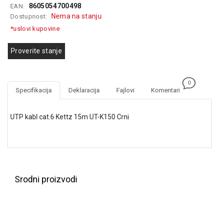
8605054700498
EAN:
GAMING
Nema na stanju
Dostupnost:
EELEKTRO
*uslovi kupovine
ZAŠTITA
Proverite stanje
SOLARNI
SISTEMI
0
MREŽNA
Specifikacija
Deklaracija
Fajlovi
Komentari
OPREMA
ŠTAMPAČI,
UTP kabl cat.6 Kettz 15m UT-K150 Crni
SKENERI I
FOTOKOPIRI
FOTOAPARATI
I KAMERE
Srodni proizvodi
GPS
NAVIGACIJE
VIDEO