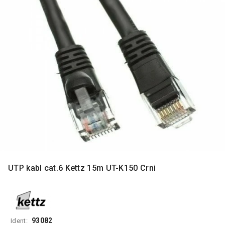
MONITORI
I
DODATNA
OPREMA
MOBILNI I
FIKSNI
TELEFONI
MALI
KUĆNI
APARATI
NEGA
LICA I
TELA
UTP kabl cat.6 Kettz 15m UT-K150 Crni
RAČUNARSKE
KOMPONENTE
RAČUNARSKE
PERIFERIJE
93082
Ident: