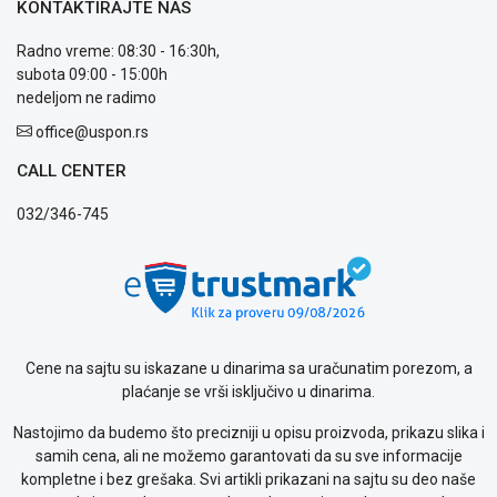
KONTAKTIRAJTE NAS
plaćanja
Isporuka
Radno vreme: 08:30 - 16:30h,
Podrška
subota 09:00 - 15:00h
Opšti
nedeljom ne radimo
uslovi
poslovanja
office@uspon.rs
Saobraznost
CALL CENTER
i
reklamacije
032/346-745
Usluge
prijava
kvara
Politika
privatnosti
Politika
o
Cene na sajtu su iskazane u dinarima sa uračunatim porezom, a
kolačićima
plaćanje se vrši isključivo u dinarima.
Provera
garancije
Nastojimo da budemo što precizniji u opisu proizvoda, prikazu slika i
OUTLET
samih cena, ali ne možemo garantovati da su sve informacije
Kontakt
kompletne i bez grešaka. Svi artikli prikazani na sajtu su deo naše
WEB