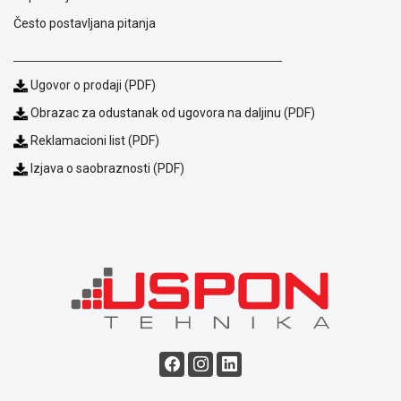
ALAT I
Često postavljana pitanja
BAŠTA
OUTLET
Ugovor o prodaji (PDF)
KRIPTO
Obrazac za odustanak od ugovora na daljinu (PDF)
Reklamacioni list (PDF)
IGRAČKE
Izjava o saobraznosti (PDF)
Blog
Način