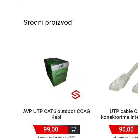
Srodni proizvodi
AVP UTP CAT6 outdoor CCAG
UTP cable C
Kabl
konektorima Inte
99,00
90,00
**cene su izražene u RSD
**cene su izraž