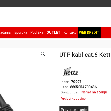
laćanja
Isporuka
Podrška
OUTLET
Kontakt
WEB KREDIT
UTP kabl cat.6 Ket
70997
Ident:
8605054700436
EAN:
Nema na stanju
Dostupnost:
*uslovi kupovine
Proverite stanje