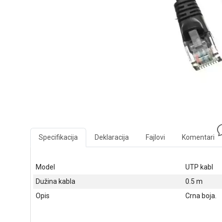
Specifikacija
Deklaracija
Fajlovi
Komentari
Model
UTP kabl
Dužina kabla
0.5 m
Opis
Crna boja.