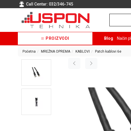
Call Centar:
032/346-745
PROIZVODI
Blog
Način p
Početna
MREŽNA OPREMA
KABLOVI
Patch kablovi 6e