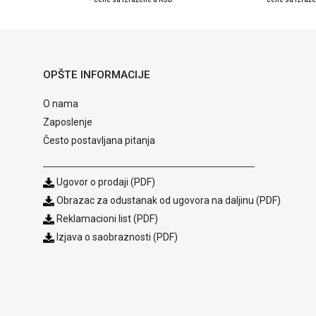
OPŠTE INFORMACIJE
O nama
Zaposlenje
Često postavljana pitanja
Ugovor o prodaji (PDF)
Obrazac za odustanak od ugovora na daljinu (PDF)
Reklamacioni list (PDF)
Izjava o saobraznosti (PDF)