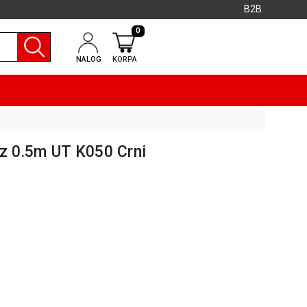
B2B
0
NALOG
KORPA
tz 0.5m UT K050 Crni