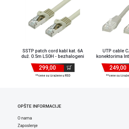
SSTP patch cord kabl kat. 6A
UTP cable C
duž. 0.5m LS0H - bezhalogeni
konektorima Int
fabričk...
299,00
249,00
**cene su izražene u RSD
**cene su izraž
OPŠTE INFORMACIJE
O nama
Zaposlenje