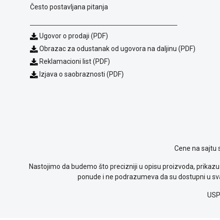
Često postavljana pitanja
Ugovor o prodaji (PDF)
Obrazac za odustanak od ugovora na daljinu (PDF)
Reklamacioni list (PDF)
Izjava o saobraznosti (PDF)
Cene na sajtu 
Nastojimo da budemo što precizniji u opisu proizvoda, prikazu 
ponude i ne podrazumeva da su dostupni u sva
USP