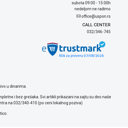
subota 09:00 - 15:00h
nedeljom ne radimo
office@uspon.rs
CALL CENTER
032/346-745
ivo u dinarima.
letne i bez grešaka. Svi artikli prikazani na sajtu su deo naše
ntra na 032/340-410 (po ceni lokalnog poziva)
tico.