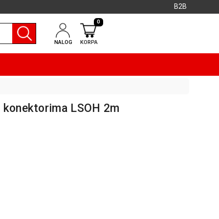
B2B
0
NALOG
KORPA
a konektorima LSOH 2m