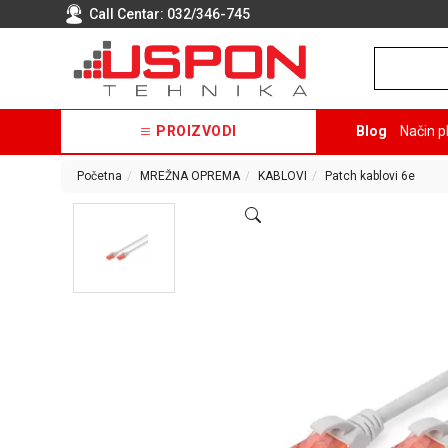
Call Centar:
032/346-745
PROIZVODI
Blog
Način p
Početna
MREŽNA OPREMA
KABLOVI
Patch kablovi 6e