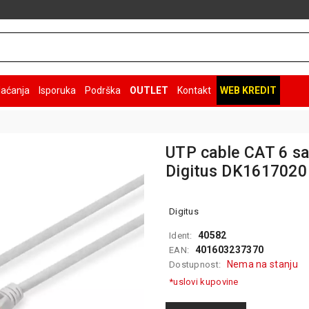
laćanja
Isporuka
Podrška
OUTLET
Kontakt
WEB KREDIT
UTP cable CAT 6 s
Digitus DK1617020
Digitus
40582
Ident:
401603237370
EAN:
Nema na stanju
Dostupnost:
*uslovi kupovine