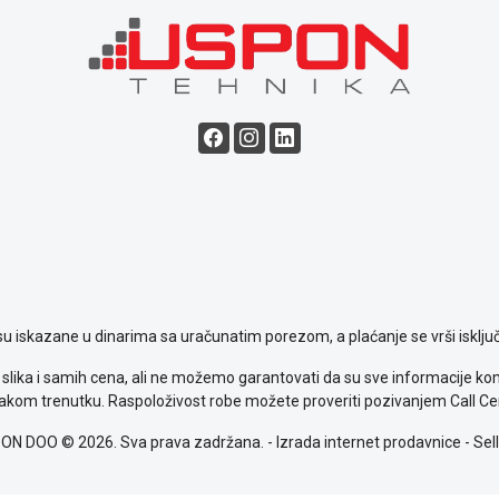
su iskazane u dinarima sa uračunatim porezom, a plaćanje se vrši isključ
slika i samih cena, ali ne možemo garantovati da su sve informacije komp
kom trenutku. Raspoloživost robe možete proveriti pozivanjem Call Ce
ON DOO © 2026. Sva prava zadržana. -
Izrada internet prodavnice
-
Sell