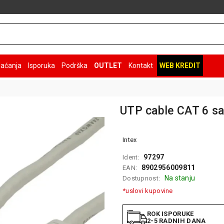
laćanja
Isporuka
Podrška
OUTLET
Kontakt
WEB KREDIT
UTP cable CAT 6 sa
Intex
97297
Ident:
8902956009811
EAN:
Na stanju
Dostupnost:
*uslovi kupovine
ROK ISPORUKE
2-5 RADNIH DANA