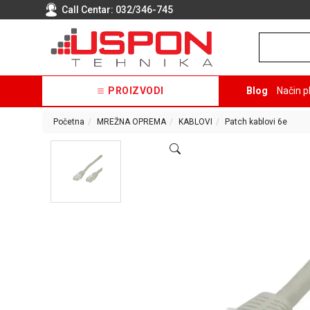
Call Centar:
032/346-745
PROIZVODI
Blog
Način p
Početna
MREŽNA OPREMA
KABLOVI
Patch kablovi 6e