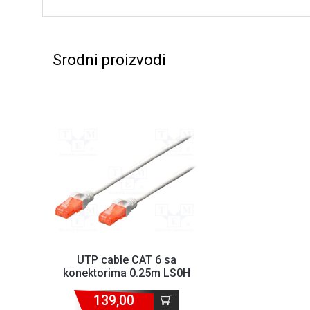
Srodni proizvodi
UTP cable CAT 6 sa
konektorima 0.25m LS0H
Digitus DK-1617-0025
139,00