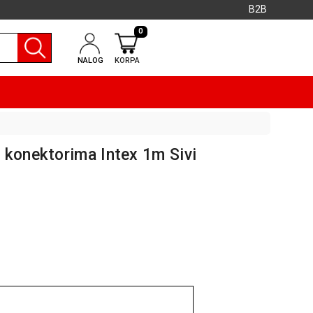
B2B
0
NALOG
KORPA
 konektorima Intex 1m Sivi