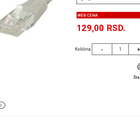
WEB CENA
129,00
RSD.
-
Količina
Količina
Št
0