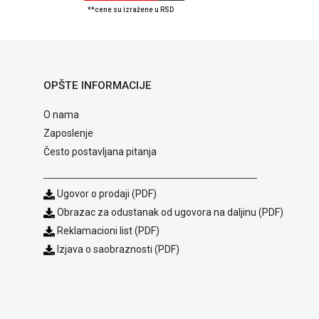
**cene su izražene u RSD
OPŠTE INFORMACIJE
O nama
Zaposlenje
Često postavljana pitanja
Ugovor o prodaji (PDF)
Obrazac za odustanak od ugovora na daljinu (PDF)
Reklamacioni list (PDF)
Izjava o saobraznosti (PDF)