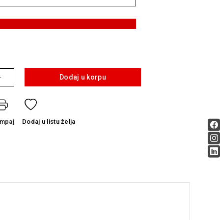
+
Dodaj u korpu
ampaj
Dodaj
u listu želja