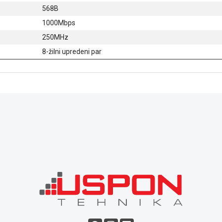
568B
1000Mbps
250MHz
8-žilni upredeni par