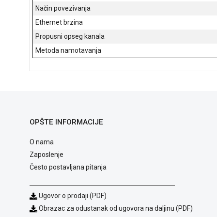
Način povezivanja
Ethernet brzina
Propusni opseg kanala
Metoda namotavanja
OPŠTE INFORMACIJE
O nama
Zaposlenje
Često postavljana pitanja
Ugovor o prodaji (PDF)
Obrazac za odustanak od ugovora na daljinu (PDF)