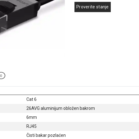
Proverite stanje
0
Cat 6
26AVG aluminijum obložen bakrom
6mm
RJ45
Čisti bakar pozlaćen