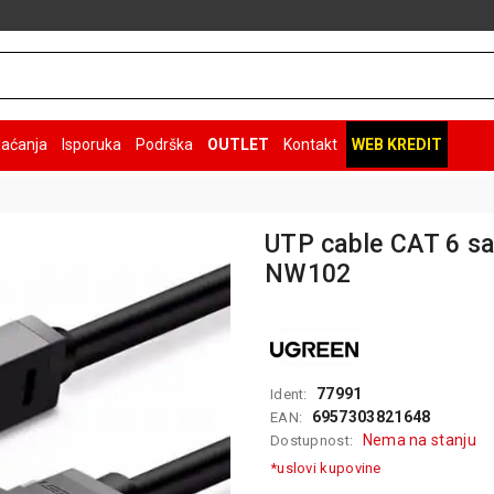
laćanja
Isporuka
Podrška
OUTLET
Kontakt
WEB KREDIT
UTP cable CAT 6 s
NW102
77991
Ident:
6957303821648
EAN:
Nema na stanju
Dostupnost:
*uslovi kupovine