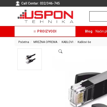
Call Centar:
032/346-745
PROIZVODI
Blog
Način p
Početna
MREŽNA OPREMA
KABLOVI
Kablovi 6e