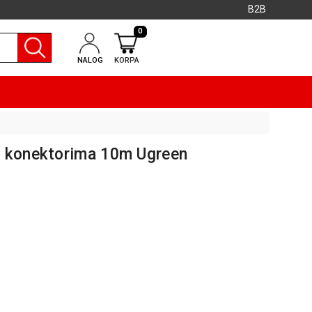
B2B
0
NALOG
KORPA
a konektorima 10m Ugreen