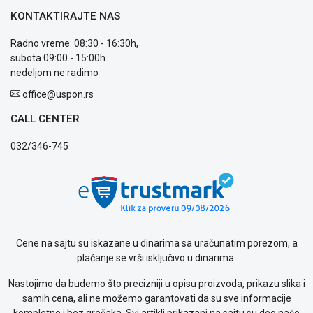
ALAT I
KONTAKTIRAJTE NAS
BAŠTA
Radno vreme: 08:30 - 16:30h,
OUTLET
subota 09:00 - 15:00h
nedeljom ne radimo
KRIPTO
office@uspon.rs
IGRAČKE
CALL CENTER
032/346-745
Blog
Način
plaćanja
Isporuka
Podrška
Opšti
uslovi
Cene na sajtu su iskazane u dinarima sa uračunatim porezom, a
poslovanja
plaćanje se vrši isključivo u dinarima.
Saobraznost
i
Nastojimo da budemo što precizniji u opisu proizvoda, prikazu slika i
reklamacije
samih cena, ali ne možemo garantovati da su sve informacije
Usluge
kompletne i bez grešaka. Svi artikli prikazani na sajtu su deo naše