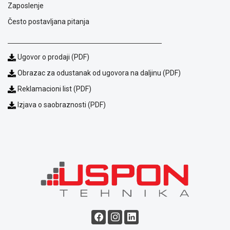
NADZOR I
Zaposlenje
SIGURNOSNA
Često postavljana pitanja
OPREMA
SOFTWARE
Ugovor o prodaji (PDF)
KABLOVI I
Obrazac za odustanak od ugovora na daljinu (PDF)
ADAPTERI
Reklamacioni list (PDF)
KANCELARIJSKI
Izjava o saobraznosti (PDF)
MATERIJAL
SVE
ZA
KUĆU
ŠKOLSKI
PRIBOR
BICIKLE
I
FITNES