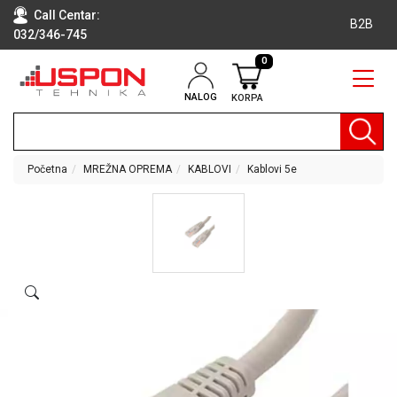
Call Centar:
B2B
032/346-745
0
NALOG
KORPA
RAČUNARI
BELA
TEHNIKA
Početna
MREŽNA OPREMA
KABLOVI
Kablovi 5e
KLIME I
DODATNA
OPREMA
TV,
AUDIO,
VIDEO
LAPTOP I
TABLET
RAČUNARI