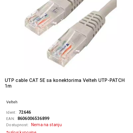
MONITORI
I
DODATNA
OPREMA
MOBILNI I
FIKSNI
TELEFONI
MALI
KUĆNI
APARATI
NEGA
UTP cable CAT 5E sa konektorima Velteh UTP-PATCH
LICA I
1m
TELA
Velteh
RAČUNARSKE
KOMPONENTE
72646
Ident:
8606006536899
EAN:
RAČUNARSKE
Nema na stanju
Dostupnost:
PERIFERIJE
*uslovi kupovine