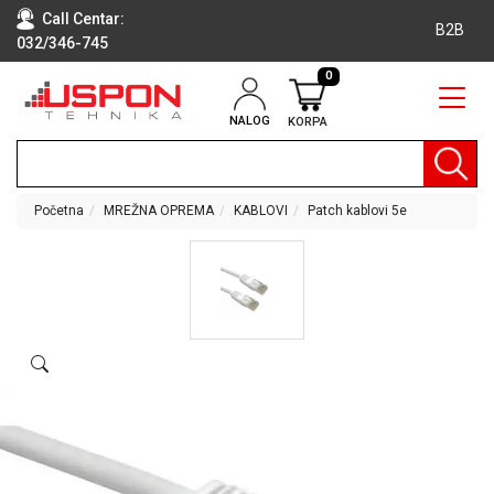
Call Centar:
B2B
032/346-745
0
NALOG
KORPA
RAČUNARI
BELA
TEHNIKA
Početna
MREŽNA OPREMA
KABLOVI
Patch kablovi 5e
KLIME I
DODATNA
OPREMA
TV,
AUDIO,
VIDEO
LAPTOP I
TABLET
RAČUNARI