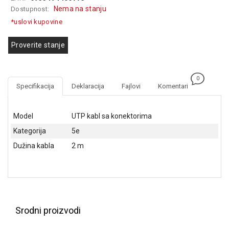
GAMING
Nema na stanju
Dostupnost:
*uslovi kupovine
EELEKTRO
ZAŠTITA
Proverite stanje
SOLARNI
SISTEMI
0
Specifikacija
Deklaracija
Fajlovi
Komentari
MREŽNA
OPREMA
Model
UTP kabl sa konektorima
ŠTAMPAČI,
Kategorija
5e
SKENERI I
FOTOKOPIRI
Dužina kabla
2 m
FOTOAPARATI
I KAMERE
GPS
NAVIGACIJE
Srodni proizvodi
VIDEO