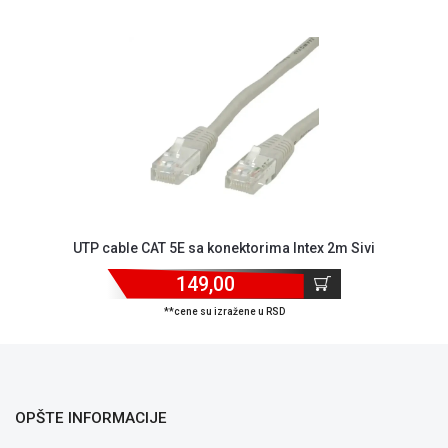
NADZOR I
SIGURNOSNA
OPREMA
SOFTWARE
KABLOVI I
ADAPTERI
KANCELARIJSKI
MATERIJAL
UTP cable CAT 5E sa konektorima Intex 2m Sivi
SVE
ZA
149,00
KUĆU
**cene su izražene u RSD
ŠKOLSKI
PRIBOR
BICIKLE
I
OPŠTE INFORMACIJE
FITNES