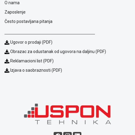
O nama
ALAT I
Zaposlenje
BAŠTA
Često postavljana pitanja
OUTLET
KRIPTO
Ugovor o prodaji (PDF)
IGRAČKE
Obrazac za odustanak od ugovora na daljinu (PDF)
Reklamacioni list (PDF)
Izjava o saobraznosti (PDF)