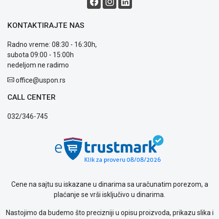
Blog
Način
KONTAKTIRAJTE NAS
plaćanja
Isporuka
Radno vreme: 08:30 - 16:30h,
Podrška
subota 09:00 - 15:00h
Opšti
nedeljom ne radimo
uslovi
office@uspon.rs
poslovanja
Saobraznost
CALL CENTER
i
reklamacije
032/346-745
Usluge
prijava
kvara
Politika
privatnosti
Politika
Cene na sajtu su iskazane u dinarima sa uračunatim porezom, a
o
plaćanje se vrši isključivo u dinarima.
kolačićima
Provera
Nastojimo da budemo što precizniji u opisu proizvoda, prikazu slika i
garancije