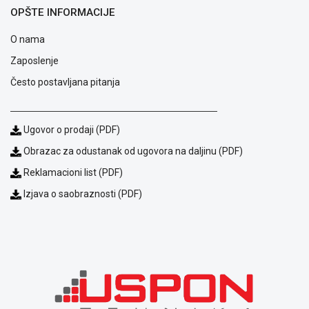
OPŠTE INFORMACIJE
ALAT I
BAŠTA
O nama
OUTLET
Zaposlenje
Često postavljana pitanja
KRIPTO
IGRAČKE
Ugovor o prodaji (PDF)
Obrazac za odustanak od ugovora na daljinu (PDF)
Reklamacioni list (PDF)
Izjava o saobraznosti (PDF)