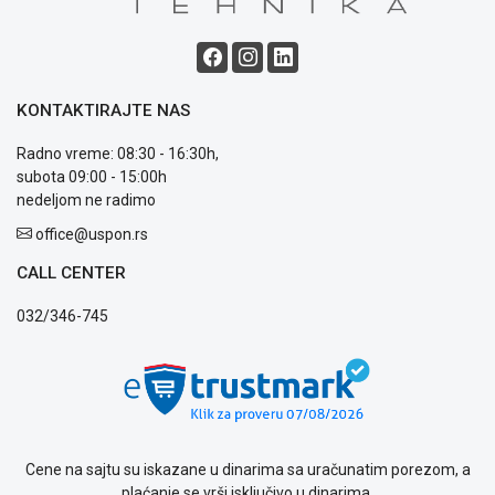
Blog
Način
plaćanja
KONTAKTIRAJTE NAS
Isporuka
Podrška
Radno vreme: 08:30 - 16:30h,
Opšti
subota 09:00 - 15:00h
uslovi
nedeljom ne radimo
poslovanja
office@uspon.rs
Saobraznost
i
CALL CENTER
reklamacije
Usluge
032/346-745
prijava
kvara
Politika
privatnosti
Politika
o
kolačićima
Cene na sajtu su iskazane u dinarima sa uračunatim porezom, a
Provera
plaćanje se vrši isključivo u dinarima.