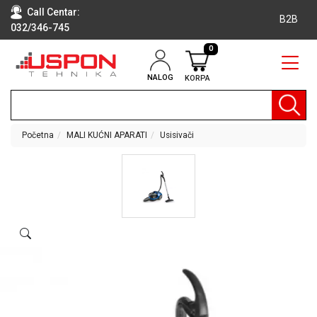
Call Centar:
B2B
032/346-745
0
NALOG
KORPA
RAČUNARI
BELA
TEHNIKA
Početna
MALI KUĆNI APARATI
Usisivači
KLIME I
DODATNA
OPREMA
TV,
AUDIO,
VIDEO
LAPTOP I
TABLET
RAČUNARI