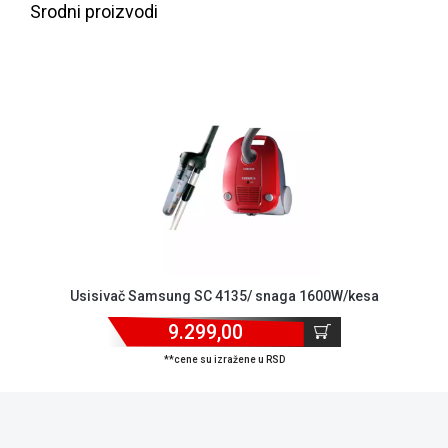
NADZOR I
Srodni proizvodi
SIGURNOSNA
OPREMA
SOFTWARE
KABLOVI I
ADAPTERI
KANCELARIJSKI
MATERIJAL
SVE
ZA
KUĆU
Usisivač Samsung SC 4135/ snaga 1600W/kesa
ŠKOLSKI
9.299,00
PRIBOR
**cene su izražene u RSD
BICIKLE
I
FITNES