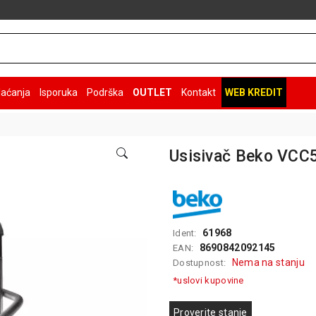
laćanja
Isporuka
Podrška
OUTLET
Kontakt
WEB KREDIT
Usisivač Beko VC
61968
Ident:
8690842092145
EAN:
Nema na stanju
Dostupnost:
*uslovi kupovine
Proverite stanje