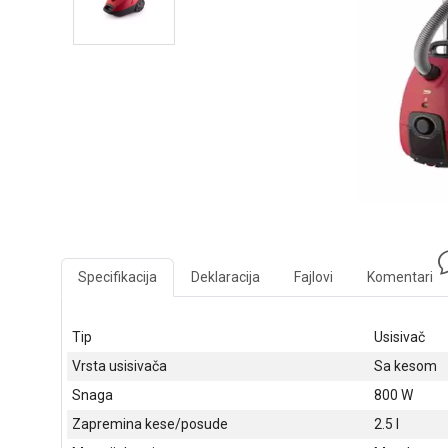
Specifikacija
Deklaracija
Fajlovi
Komentari
Tip
Usisivač
Vrsta usisivača
Sa kesom
Snaga
800 W
Zapremina kese/posude
2.5 l