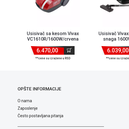
Usisivač sa kesom Vivax
Usisivač Viva
VC1610R/1600W/crvena
snaga 1600
6.470,00
6.039,00
**cene su izražene u RSD
**cene su izraž
OPŠTE INFORMACIJE
O nama
Zaposlenje
Često postavljana pitanja