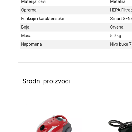
Materijal cevi
Metalna
Oprema
HEPA Filtrac
Funkcije i karakteristike
Smart SENSE
Boja
Crvena
Masa
5.9 kg
Napomena
Nivo buke 7
Srodni proizvodi