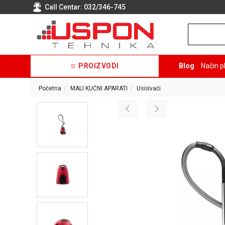
Call Centar:
032/346-745
PROIZVODI
Blog
Način p
Početna
MALI KUĆNI APARATI
Usisivači