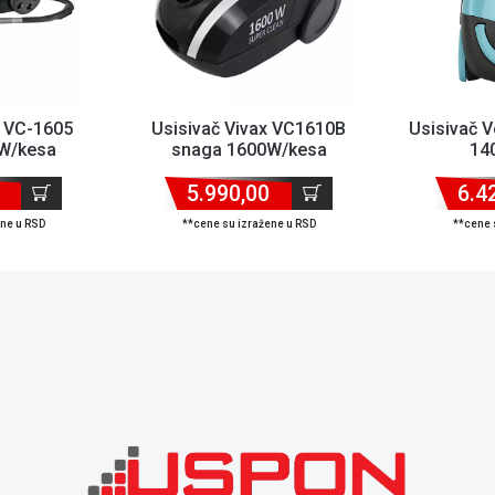
x VC-1605
Usisivač Vivax VC1610B
Usisivač 
W/kesa
snaga 1600W/kesa
14
5.990,00
6.4
ene u RSD
**cene su izražene u RSD
**cene 