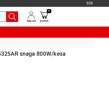
B2B
0
NALOG
KORPA
C5325AR snaga 800W/kesa