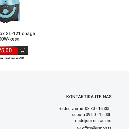
Vox SL-121 snaga
00W/kesa
25,00
su izražene u RSD
KONTAKTIRAJTE NAS
Radno vreme: 08:30 - 16:30h,
subota 09:00 - 15:00h
nedeljom ne radimo
office@uspon.rs