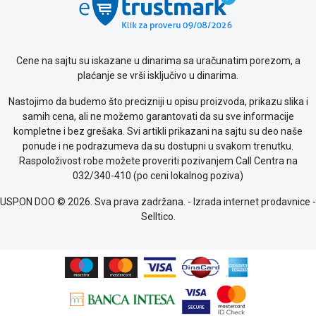
o
kolačićima
Provera
garancije
Cene na sajtu su iskazane u dinarima sa uračunatim porezom, a
OUTLET
plaćanje se vrši isključivo u dinarima.
Kontakt
WEB
Nastojimo da budemo što precizniji u opisu proizvoda, prikazu slika i
KREDIT
samih cena, ali ne možemo garantovati da su sve informacije
kompletne i bez grešaka. Svi artikli prikazani na sajtu su deo naše
ponude i ne podrazumeva da su dostupni u svakom trenutku.
Raspoloživost robe možete proveriti pozivanjem Call Centra na
032/340-410 (po ceni lokalnog poziva)
USPON DOO © 2026. Sva prava zadržana. -
Izrada internet prodavnice
-
Selltico.