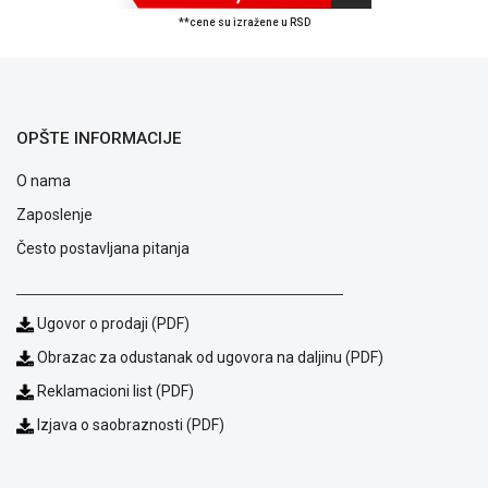
ALAT I
**cene su izražene u RSD
BAŠTA
OUTLET
KRIPTO
OPŠTE INFORMACIJE
IGRAČKE
O nama
Zaposlenje
Često postavljana pitanja
Ugovor o prodaji (PDF)
Obrazac za odustanak od ugovora na daljinu (PDF)
Reklamacioni list (PDF)
Izjava o saobraznosti (PDF)