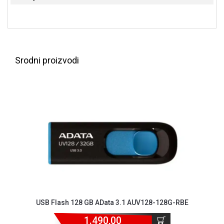
NADZOR I
SIGURNOSNA
OPREMA
SOFTWARE
Srodni proizvodi
KABLOVI I
ADAPTERI
KANCELARIJSKI
MATERIJAL
SVE
ZA
KUĆU
ŠKOLSKI
PRIBOR
BICIKLE
USB Flash 128 GB AData 3.1 AUV128-128G-RBE
I
FITNES
1.490,00