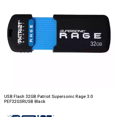
MONITORI
I
DODATNA
OPREMA
MOBILNI I
FIKSNI
TELEFONI
MALI
KUĆNI
APARATI
NEGA
LICA I
TELA
RAČUNARSKE
KOMPONENTE
USB Flash 32GB Patriot Supersonic Rage 3.0
PEF32GSRUSB Black
RAČUNARSKE
PERIFERIJE