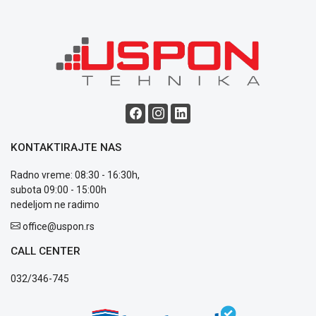
Blog
Način
plaćanja
Isporuka
Podrška
Opšti
KONTAKTIRAJTE NAS
uslovi
Radno vreme: 08:30 - 16:30h,
poslovanja
subota 09:00 - 15:00h
Saobraznost
nedeljom ne radimo
i
reklamacije
office@uspon.rs
Usluge
prijava
CALL CENTER
kvara
032/346-745
Politika
privatnosti
Politika