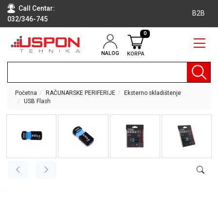
Call Centar:
B2B
032/346-745
0
NALOG
KORPA
RAČUNARI
BELA
TEHNIKA
Početna
RAČUNARSKE PERIFERIJE
Eksterno skladištenje
USB Flash
KLIME I
DODATNA
OPREMA
TV,
AUDIO,
VIDEO
LAPTOP I
TABLET
RAČUNARI