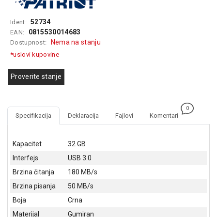
GAMING
52734
Ident:
EELEKTRO
0815530014683
EAN:
ZAŠTITA
Nema na stanju
Dostupnost:
*uslovi kupovine
SOLARNI
SISTEMI
Proverite stanje
MREŽNA
OPREMA
0
ŠTAMPAČI,
Specifikacija
Deklaracija
Fajlovi
Komentari
SKENERI I
FOTOKOPIRI
Kapacitet
32 GB
FOTOAPARATI
Interfejs
USB 3.0
I KAMERE
Brzina čitanja
180 MB/s
GPS
Brzina pisanja
50 MB/s
NAVIGACIJE
Boja
Crna
VIDEO
Materijal
Gumiran