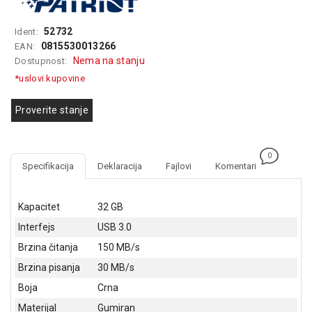
GAMING
52732
Ident:
EELEKTRO
0815530013266
EAN:
ZAŠTITA
Nema na stanju
Dostupnost:
*uslovi kupovine
SOLARNI
SISTEMI
Proverite stanje
MREŽNA
OPREMA
0
ŠTAMPAČI,
Specifikacija
Deklaracija
Fajlovi
Komentari
SKENERI I
FOTOKOPIRI
Kapacitet
32 GB
FOTOAPARATI
Interfejs
USB 3.0
I KAMERE
Brzina čitanja
150 MB/s
GPS
Brzina pisanja
30 MB/s
NAVIGACIJE
Boja
Crna
VIDEO
Materijal
Gumiran