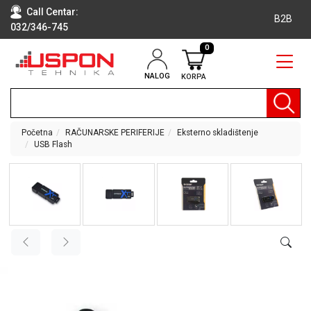
Call Centar:
B2B
032/346-745
0
NALOG
KORPA
RAČUNARI
BELA
TEHNIKA
Početna
RAČUNARSKE PERIFERIJE
Eksterno skladištenje
USB Flash
KLIME I
DODATNA
OPREMA
TV,
AUDIO,
VIDEO
LAPTOP I
TABLET
RAČUNARI