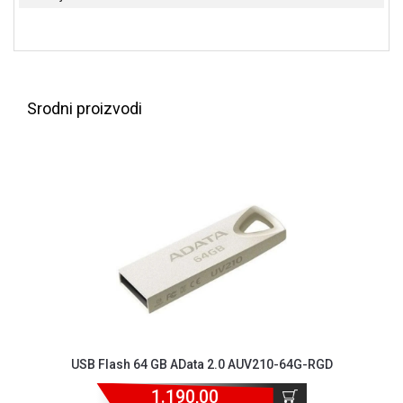
NADZOR I
SIGURNOSNA
OPREMA
SOFTWARE
Srodni proizvodi
KABLOVI I
ADAPTERI
KANCELARIJSKI
MATERIJAL
SVE
ZA
KUĆU
ŠKOLSKI
PRIBOR
BICIKLE
USB Flash 64 GB AData 2.0 AUV210-64G-RGD
I
FITNES
1.190,00