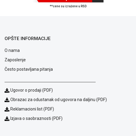
ALAT I
**cene su izražene u RSD
BAŠTA
OUTLET
KRIPTO
OPŠTE INFORMACIJE
IGRAČKE
O nama
Zaposlenje
Često postavljana pitanja
Ugovor o prodaji (PDF)
Obrazac za odustanak od ugovora na daljinu (PDF)
Reklamacioni list (PDF)
Izjava o saobraznosti (PDF)