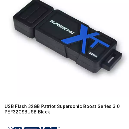
MONITORI
I
DODATNA
OPREMA
MOBILNI I
FIKSNI
TELEFONI
MALI
KUĆNI
APARATI
NEGA
LICA I
TELA
RAČUNARSKE
KOMPONENTE
USB Flash 32GB Patriot Supersonic Boost Series 3.0
PEF32GSBUSB Black
RAČUNARSKE
PERIFERIJE