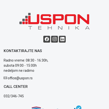
Blog
Način
plaćanja
Isporuka
Podrška
Opšti
KONTAKTIRAJTE NAS
uslovi
Radno vreme: 08:30 - 16:30h,
poslovanja
subota 09:00 - 15:00h
Saobraznost
nedeljom ne radimo
i
reklamacije
office@uspon.rs
Usluge
prijava
CALL CENTER
kvara
032/346-745
Politika
privatnosti
Politika