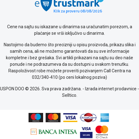
o
kolačićima
Provera
garancije
Cene na sajtu su iskazane u dinarima sa uračunatim porezom, a
OUTLET
plaćanje se vrši isključivo u dinarima.
Kontakt
WEB
Nastojimo da budemo što precizniji u opisu proizvoda, prikazu slika i
KREDIT
samih cena, ali ne možemo garantovati da su sve informacije
kompletne i bez grešaka. Svi artikli prikazani na sajtu su deo naše
ponude i ne podrazumeva da su dostupni u svakom trenutku.
Raspoloživost robe možete proveriti pozivanjem Call Centra na
032/340-410 (po ceni lokalnog poziva)
USPON DOO © 2026. Sva prava zadržana. -
Izrada internet prodavnice
-
Selltico.