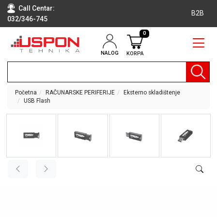
Call Centar:
B2B
032/346-745
0
NALOG
KORPA
RAČUNARI
BELA
TEHNIKA
Početna
RAČUNARSKE PERIFERIJE
Eksterno skladištenje
USB Flash
KLIME I
DODATNA
OPREMA
TV,
AUDIO,
VIDEO
LAPTOP I
TABLET
RAČUNARI