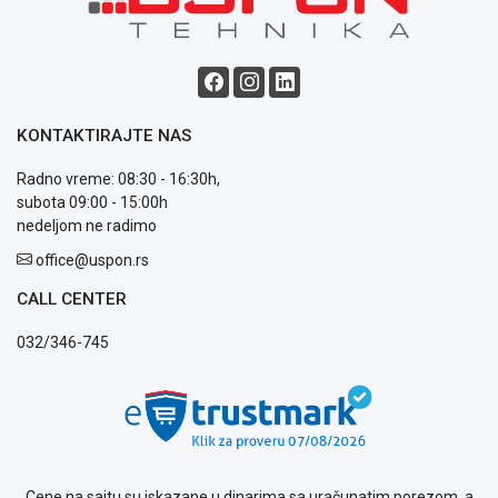
Blog
Način
plaćanja
Isporuka
KONTAKTIRAJTE NAS
Podrška
Radno vreme: 08:30 - 16:30h,
Opšti
subota 09:00 - 15:00h
uslovi
nedeljom ne radimo
poslovanja
Saobraznost
office@uspon.rs
i
reklamacije
CALL CENTER
Usluge
032/346-745
prijava
kvara
Politika
privatnosti
Politika
o
kolačićima
Cene na sajtu su iskazane u dinarima sa uračunatim porezom, a