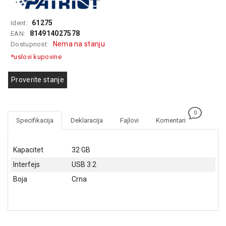
GAMING
61275
Ident:
EELEKTRO
814914027578
EAN:
ZAŠTITA
Nema na stanju
Dostupnost:
*uslovi kupovine
SOLARNI
SISTEMI
Proverite stanje
MREŽNA
OPREMA
0
ŠTAMPAČI,
Specifikacija
Deklaracija
Fajlovi
Komentari
SKENERI I
FOTOKOPIRI
Kapacitet
32 GB
FOTOAPARATI
Interfejs
USB 3.2
I KAMERE
Boja
Crna
GPS
NAVIGACIJE
VIDEO