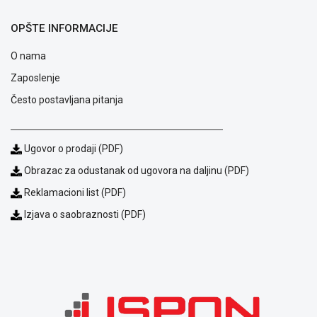
ALAT I
OPŠTE INFORMACIJE
BAŠTA
O nama
OUTLET
Zaposlenje
KRIPTO
Često postavljana pitanja
IGRAČKE
Ugovor o prodaji (PDF)
Obrazac za odustanak od ugovora na daljinu (PDF)
Reklamacioni list (PDF)
Izjava o saobraznosti (PDF)