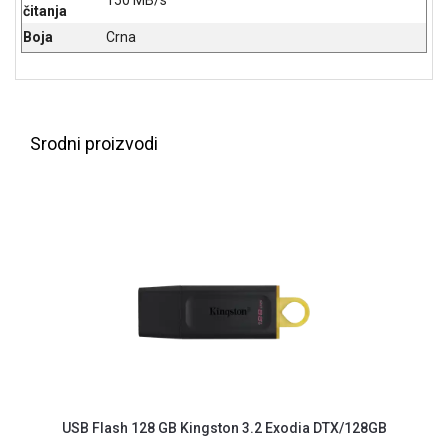
NADZOR I
čitanja
SIGURNOSNA
Boja
Crna
OPREMA
SOFTWARE
KABLOVI I
Srodni proizvodi
ADAPTERI
KANCELARIJSKI
MATERIJAL
SVE
ZA
KUĆU
ŠKOLSKI
PRIBOR
BICIKLE
I
USB Flash 128 GB Kingston 3.2 Exodia DTX/128GB
FITNES