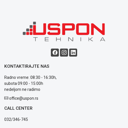
Blog
Način
plaćanja
Isporuka
Podrška
Opšti
KONTAKTIRAJTE NAS
uslovi
poslovanja
Radno vreme: 08:30 - 16:30h,
Saobraznost
subota 09:00 - 15:00h
i
nedeljom ne radimo
reklamacije
Usluge
office@uspon.rs
prijava
CALL CENTER
kvara
Politika
032/346-745
privatnosti