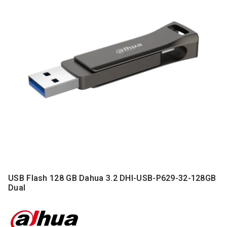
MONITORI
I
DODATNA
OPREMA
MOBILNI I
FIKSNI
TELEFONI
MALI
KUĆNI
APARATI
NEGA
LICA I
TELA
RAČUNARSKE
USB Flash 128 GB Dahua 3.2 DHI-USB-P629-32-128GB
KOMPONENTE
Dual
RAČUNARSKE
PERIFERIJE