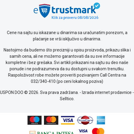
Politika
o
kolačićima
Provera
garancije
OUTLET
Cene na sajtu su iskazane u dinarima sa uračunatim porezom, a
Kontakt
plaćanje se vrši isključivo u dinarima.
WEB
Nastojimo da budemo što precizniji u opisu proizvoda, prikazu slika i
KREDIT
samih cena, ali ne možemo garantovati da su sve informacije
kompletne i bez grešaka. Svi artikli prikazani na sajtu su deo naše
ponude i ne podrazumeva da su dostupni u svakom trenutku.
Raspoloživost robe možete proveriti pozivanjem Call Centra na
032/340-410 (po ceni lokalnog poziva)
USPON DOO © 2026. Sva prava zadržana. -
Izrada internet prodavnice
-
Selltico.