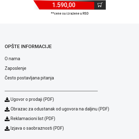
1.590,00
ALAT I
BAŠTA
**cene su izražene u RSD
OUTLET
KRIPTO
OPŠTE INFORMACIJE
IGRAČKE
O nama
Zaposlenje
Često postavljana pitanja
Ugovor o prodaji (PDF)
Obrazac za odustanak od ugovora na daljinu (PDF)
Reklamacioni list (PDF)
Izjava o saobraznosti (PDF)