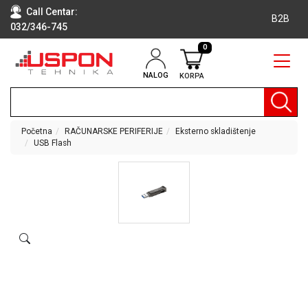
Call Centar:
B2B
032/346-745
0
NALOG
KORPA
RAČUNARI
BELA
TEHNIKA
Početna
RAČUNARSKE PERIFERIJE
Eksterno skladištenje
USB Flash
KLIME I
DODATNA
OPREMA
TV,
AUDIO,
VIDEO
LAPTOP I
TABLET
RAČUNARI