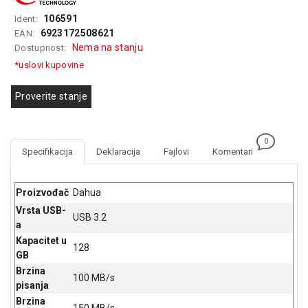
GAMING
106591
Ident:
6923172508621
EAN:
EELEKTRO
Nema na stanju
Dostupnost:
ZAŠTITA
*uslovi kupovine
SOLARNI
SISTEMI
Proverite stanje
MREŽNA
OPREMA
0
Specifikacija
Deklaracija
Fajlovi
Komentari
ŠTAMPAČI,
SKENERI I
FOTOKOPIRI
Proizvođač
Dahua
Vrsta USB-
USB 3.2
FOTOAPARATI
a
I KAMERE
Kapacitet u
128
GB
GPS
Brzina
NAVIGACIJE
100 MB/s
pisanja
VIDEO
Brzina
150 MB/s