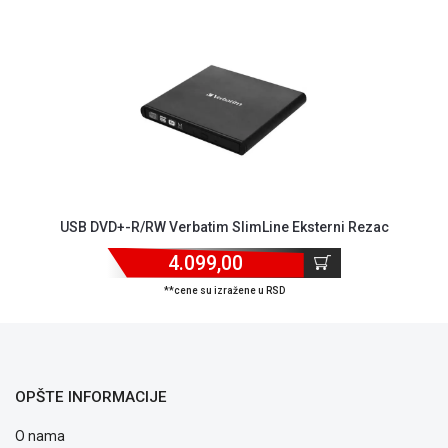
ALAT I
BAŠTA
OUTLET
KRIPTO
IGRAČKE
USB DVD+-R/RW Verbatim SlimLine Eksterni Rezac
4.099,00
**cene su izražene u RSD
OPŠTE INFORMACIJE
O nama