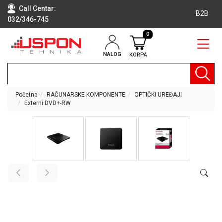
Call Centar:
B2B
032/346-745
0
NALOG
KORPA
RAČUNARI
BELA
TEHNIKA
Početna
RAČUNARSKE KOMPONENTE
OPTIČKI UREĐAJI
Externi DVD+-RW
KLIME I
DODATNA
OPREMA
TV,
AUDIO,
VIDEO
LAPTOP I
TABLET
RAČUNARI