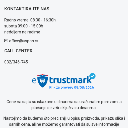
reklamacije
Usluge
KONTAKTIRAJTE NAS
prijava
kvara
Radno vreme: 08:30 - 16:30h,
Politika
subota 09:00 - 15:00h
privatnosti
nedeljom ne radimo
Politika
office@uspon.rs
o
kolačićima
CALL CENTER
Provera
garancije
032/346-745
OUTLET
Kontakt
WEB
KREDIT
Cene na sajtu su iskazane u dinarima sa uračunatim porezom, a
plaćanje se vrši isključivo u dinarima.
Nastojimo da budemo što precizniji u opisu proizvoda, prikazu slika i
samih cena, ali ne možemo garantovati da su sve informacije