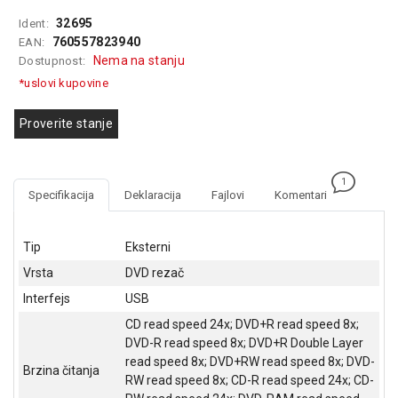
GAMING
32695
Ident:
760557823940
EAN:
EELEKTRO
Nema na stanju
Dostupnost:
ZAŠTITA
*uslovi kupovine
SOLARNI
SISTEMI
Proverite stanje
MREŽNA
OPREMA
1
Specifikacija
Deklaracija
Fajlovi
Komentari
ŠTAMPAČI,
SKENERI I
FOTOKOPIRI
Tip
Eksterni
Vrsta
DVD rezač
FOTOAPARATI
Interfejs
USB
I KAMERE
CD read speed 24x; DVD+R read speed 8x;
GPS
DVD-R read speed 8x; DVD+R Double Layer
NAVIGACIJE
read speed 8x; DVD+RW read speed 8x; DVD-
Brzina čitanja
RW read speed 8x; CD-R read speed 24x; CD-
VIDEO