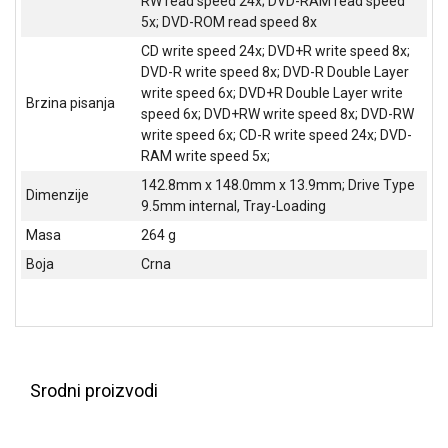
RW read speed 24x; DVD-RAM read speed
NADZOR I
5x; DVD-ROM read speed 8x
SIGURNOSNA
OPREMA
CD write speed 24x; DVD+R write speed 8x;
DVD-R write speed 8x; DVD-R Double Layer
SOFTWARE
write speed 6x; DVD+R Double Layer write
Brzina pisanja
speed 6x; DVD+RW write speed 8x; DVD-RW
KABLOVI I
write speed 6x; CD-R write speed 24x; DVD-
ADAPTERI
RAM write speed 5x;
142.8mm x 148.0mm x 13.9mm; Drive Type
KANCELARIJSKI
Dimenzije
9.5mm internal, Tray-Loading
MATERIJAL
Masa
264 g
SVE
Boja
Crna
ZA
KUĆU
ŠKOLSKI
PRIBOR
Srodni proizvodi
BICIKLE
I
FITNES