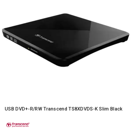
MONITORI
I
DODATNA
OPREMA
MOBILNI I
FIKSNI
TELEFONI
MALI
KUĆNI
APARATI
NEGA
LICA I
TELA
RAČUNARSKE
KOMPONENTE
USB DVD+-R/RW Transcend TS8XDVDS-K Slim Black
RAČUNARSKE
PERIFERIJE