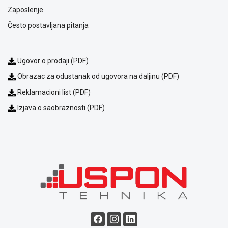
Zaposlenje
Često postavljana pitanja
Ugovor o prodaji (PDF)
Obrazac za odustanak od ugovora na daljinu (PDF)
Reklamacioni list (PDF)
Izjava o saobraznosti (PDF)
Blog
Način
plaćanja
Isporuka
Podrška
Opšti
uslovi
poslovanja
Saobraznost
i