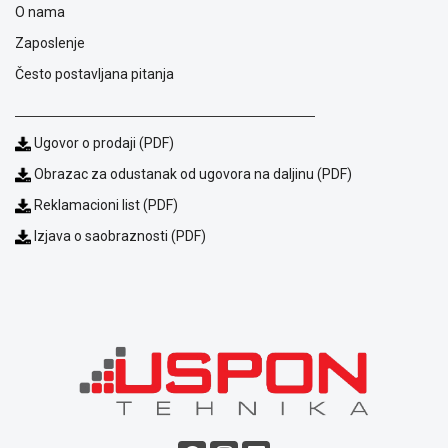
O nama
ALAT I
BAŠTA
Zaposlenje
Često postavljana pitanja
OUTLET
KRIPTO
Ugovor o prodaji (PDF)
IGRAČKE
Obrazac za odustanak od ugovora na daljinu (PDF)
Reklamacioni list (PDF)
Izjava o saobraznosti (PDF)