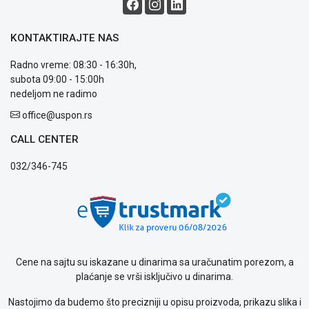
Blog
Način
KONTAKTIRAJTE NAS
plaćanja
Isporuka
Radno vreme: 08:30 - 16:30h,
Podrška
subota 09:00 - 15:00h
Opšti
nedeljom ne radimo
uslovi
office@uspon.rs
poslovanja
Saobraznost
CALL CENTER
i
reklamacije
032/346-745
Usluge
prijava
kvara
Politika
privatnosti
Politika
o
Cene na sajtu su iskazane u dinarima sa uračunatim porezom, a
kolačićima
plaćanje se vrši isključivo u dinarima.
Provera
Nastojimo da budemo što precizniji u opisu proizvoda, prikazu slika i
garancije