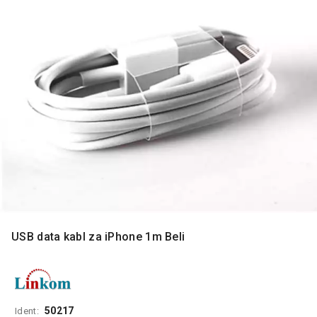
MONITORI
I
DODATNA
OPREMA
MOBILNI I
FIKSNI
TELEFONI
MALI
KUĆNI
APARATI
NEGA
LICA I
TELA
USB data kabl za iPhone 1m Beli
RAČUNARSKE
KOMPONENTE
RAČUNARSKE
PERIFERIJE
50217
Ident: