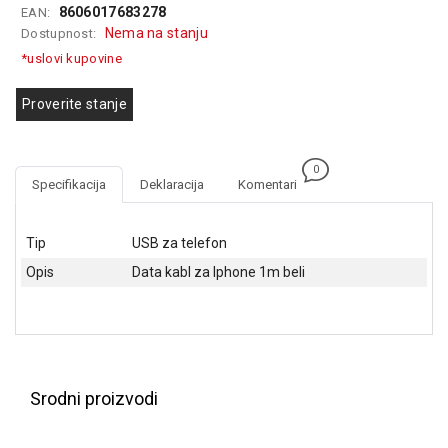
8606017683278
EAN:
GAMING
Nema na stanju
Dostupnost:
EELEKTRO
*uslovi kupovine
ZAŠTITA
Proverite stanje
SOLARNI
SISTEMI
0
MREŽNA
Specifikacija
Deklaracija
Komentari
OPREMA
ŠTAMPAČI,
Tip
USB za telefon
SKENERI I
Opis
Data kabl za Iphone 1m beli
FOTOKOPIRI
FOTOAPARATI
I KAMERE
GPS
Srodni proizvodi
NAVIGACIJE
VIDEO