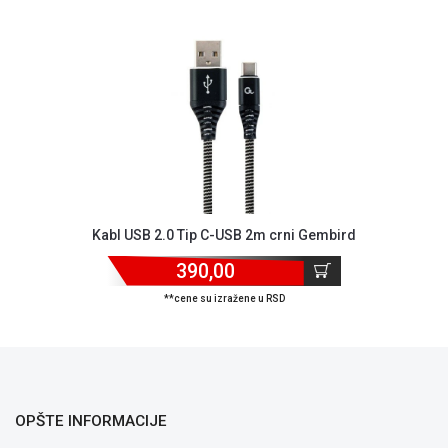
NADZOR I
SIGURNOSNA
OPREMA
SOFTWARE
KABLOVI I
ADAPTERI
KANCELARIJSKI
MATERIJAL
Kabl USB 2.0 Tip C-USB 2m crni Gembird
SVE
390,00
ZA
KUĆU
**cene su izražene u RSD
ŠKOLSKI
PRIBOR
BICIKLE
I
OPŠTE INFORMACIJE
FITNES