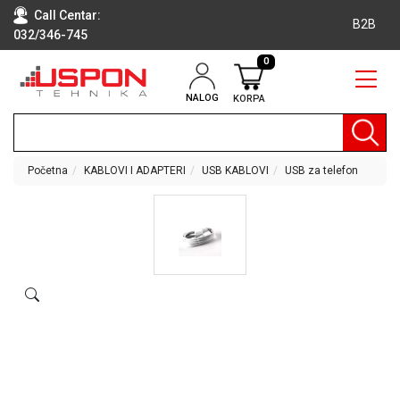
Call Centar:
B2B
032/346-745
0
NALOG
KORPA
RAČUNARI
BELA
TEHNIKA
Početna
KABLOVI I ADAPTERI
USB KABLOVI
USB za telefon
KLIME I
DODATNA
OPREMA
TV,
AUDIO,
VIDEO
LAPTOP I
TABLET
RAČUNARI