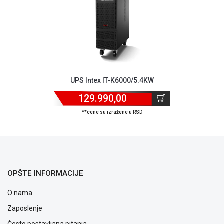
ALAT I
BAŠTA
OUTLET
KRIPTO
IGRAČKE
UPS Intex IT-K6000/5.4KW
129.990,00
**cene su izražene u RSD
OPŠTE INFORMACIJE
O nama
Zaposlenje
Često postavljana pitanja