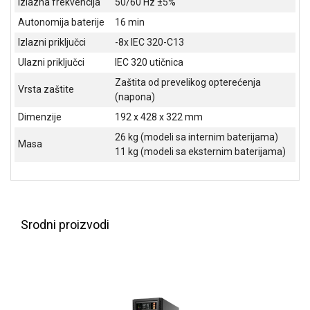
Izlazna frekvencija
50/60 Hz ±5%
NADZOR I
SIGURNOSNA
Autonomija baterije
16 min
OPREMA
Izlazni priključci
-8x IEC 320-C13
SOFTWARE
Ulazni priključci
IEC 320 utičnica
Zaštita od prevelikog opterećenja
KABLOVI I
Vrsta zaštite
(napona)
ADAPTERI
Dimenzije
192 x 428 x 322 mm
KANCELARIJSKI
26 kg (modeli sa internim baterijama)
Masa
MATERIJAL
11 kg (modeli sa eksternim baterijama)
SVE
ZA
KUĆU
Srodni proizvodi
ŠKOLSKI
PRIBOR
BICIKLE
I
FITNES