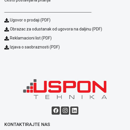
Ugovor o prodaji (PDF)
Obrazac za odustanak od ugovora na daljinu (PDF)
Reklamacioni list (PDF)
Izjava o saobraznosti (PDF)
Blog
Način
plaćanja
Isporuka
Podrška
Opšti
uslovi
poslovanja
Saobraznost
i
reklamacije
KONTAKTIRAJTE NAS
Usluge