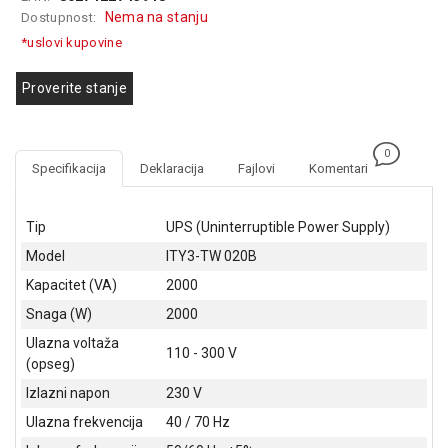
GAMING
Nema na stanju
Dostupnost:
*uslovi kupovine
EELEKTRO
ZAŠTITA
Proverite stanje
SOLARNI
SISTEMI
0
Specifikacija
Deklaracija
Fajlovi
Komentari
MREŽNA
OPREMA
Tip
UPS (Uninterruptible Power Supply)
ŠTAMPAČI,
Model
ITY3-TW 020B
SKENERI I
FOTOKOPIRI
Kapacitet (VA)
2000
Snaga (W)
2000
FOTOAPARATI
I KAMERE
Ulazna voltaža
110 - 300 V
(opseg)
GPS
Izlazni napon
230 V
NAVIGACIJE
Ulazna frekvencija
40 / 70 Hz
VIDEO