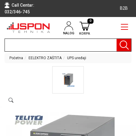
Call Centar:
B2B
032/346-745
0
NALOG
KORPA
RAČUNARI
BELA
TEHNIKA
Početna
EELEKTRO ZAŠTITA
UPS uređaji
KLIME I
DODATNA
OPREMA
TV,
AUDIO,
VIDEO
LAPTOP I
TABLET
RAČUNARI