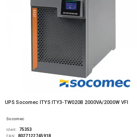
MONITORI
I
DODATNA
OPREMA
MOBILNI I
FIKSNI
TELEFONI
MALI
KUĆNI
APARATI
NEGA
LICA I
TELA
UPS Socomec ITYS ITY3-TW020B 2000VA/2000W VFI
RAČUNARSKE
KOMPONENTE
Socomec
RAČUNARSKE
75353
Ident:
PERIFERIJE
8027122745918
EAN: