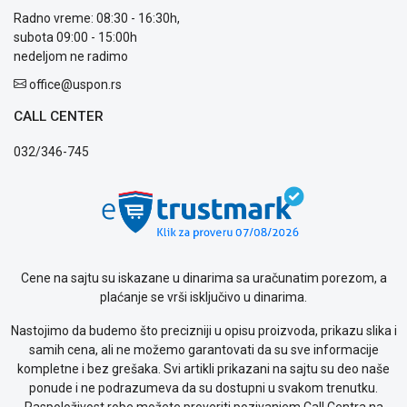
prijava
Radno vreme: 08:30 - 16:30h,
kvara
subota 09:00 - 15:00h
Politika
nedeljom ne radimo
privatnosti
office@uspon.rs
Politika
o
CALL CENTER
kolačićima
Provera
032/346-745
garancije
OUTLET
Kontakt
WEB
KREDIT
Cene na sajtu su iskazane u dinarima sa uračunatim porezom, a
plaćanje se vrši isključivo u dinarima.
Nastojimo da budemo što precizniji u opisu proizvoda, prikazu slika i
samih cena, ali ne možemo garantovati da su sve informacije
kompletne i bez grešaka. Svi artikli prikazani na sajtu su deo naše
ponude i ne podrazumeva da su dostupni u svakom trenutku.
Raspoloživost robe možete proveriti pozivanjem Call Centra na