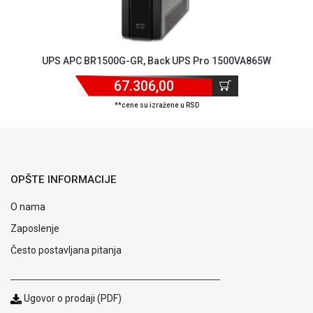
ALAT I
BAŠTA
OUTLET
UPS APC BR1500G-GR, Back UPS Pro 1500VA865W
67.306,00
KRIPTO
**cene su izražene u RSD
IGRAČKE
OPŠTE INFORMACIJE
O nama
Zaposlenje
Često postavljana pitanja
Ugovor o prodaji (PDF)