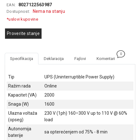
8027122563987
EAN:
GAMING
Nema na stanju
Dostupnost:
EELEKTRO
*uslovi kupovine
ZAŠTITA
Proverite stanje
SOLARNI
SISTEMI
0
MREŽNA
Specifikacija
Deklaracija
Fajlovi
Komentari
OPREMA
ŠTAMPAČI,
Tip
UPS (Uninterruptible Power Supply)
SKENERI I
Ražim rada
Online
FOTOKOPIRI
Kapacitet (VA)
2000
FOTOAPARATI
Snaga (W)
1600
I KAMERE
Ulazna voltaža
230 V (1ph) 160÷300 V up to 110 V @ 60%
GPS
(opseg)
load
NAVIGACIJE
Autonomija
sa opterećenjem od 75% - 8 min
baterije
VIDEO