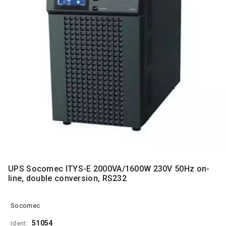
MONITORI
I
DODATNA
OPREMA
MOBILNI I
FIKSNI
TELEFONI
MALI
KUĆNI
APARATI
NEGA
LICA I
TELA
UPS Socomec ITYS-E 2000VA/1600W 230V 50Hz on-
RAČUNARSKE
line, double conversion, RS232
KOMPONENTE
RAČUNARSKE
Socomec
PERIFERIJE
51054
Ident: