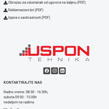
Obrazac za odustanak od ugovora na daljinu (PDF)
Reklamacioni list (PDF)
Izjava o saobraznosti (PDF)
Blog
Način
plaćanja
Isporuka
Podrška
Opšti
uslovi
poslovanja
Saobraznost
KONTAKTIRAJTE NAS
i
reklamacije
Radno vreme: 08:30 - 16:30h,
Usluge
subota 09:00 - 15:00h
prijava
nedeljom ne radimo
kvara