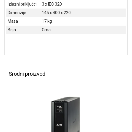
NADZOR I
Izlazni priključci
3 x IEC 320
SIGURNOSNA
Dimenzije
145 x 400 x 220
OPREMA
Masa
17 kg
SOFTWARE
Boja
Crna
KABLOVI I
ADAPTERI
KANCELARIJSKI
MATERIJAL
Srodni proizvodi
SVE
ZA
KUĆU
ŠKOLSKI
PRIBOR
BICIKLE
I
FITNES