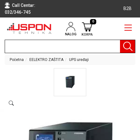
Call Centar:
B2B
032/346-745
0
NALOG
KORPA
RAČUNARI
BELA
TEHNIKA
Početna
EELEKTRO ZAŠTITA
UPS uređaji
KLIME I
DODATNA
OPREMA
TV,
AUDIO,
VIDEO
LAPTOP I
TABLET
RAČUNARI