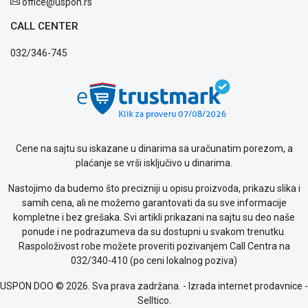
office@uspon.rs
Politika
privatnosti
CALL CENTER
Politika
o
032/346-745
kolačićima
Provera
garancije
OUTLET
Kontakt
WEB
Cene na sajtu su iskazane u dinarima sa uračunatim porezom, a
KREDIT
plaćanje se vrši isključivo u dinarima.
Nastojimo da budemo što precizniji u opisu proizvoda, prikazu slika i
samih cena, ali ne možemo garantovati da su sve informacije
kompletne i bez grešaka. Svi artikli prikazani na sajtu su deo naše
ponude i ne podrazumeva da su dostupni u svakom trenutku.
Raspoloživost robe možete proveriti pozivanjem Call Centra na
032/340-410 (po ceni lokalnog poziva)
USPON DOO © 2026. Sva prava zadržana. -
Izrada internet prodavnice
-
Selltico.