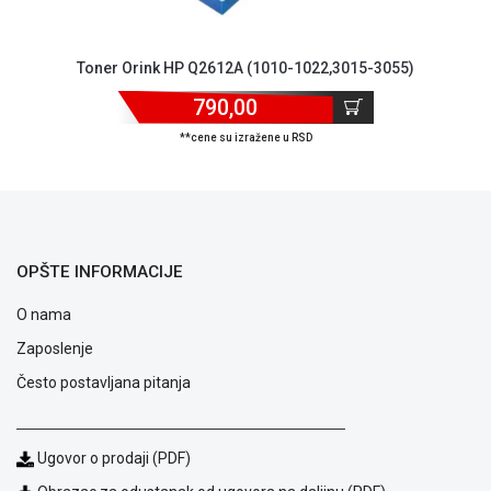
ALAT I
BAŠTA
Toner Orink HP Q2612A (1010-1022,3015-3055)
OUTLET
790,00
KRIPTO
**cene su izražene u RSD
IGRAČKE
OPŠTE INFORMACIJE
O nama
Zaposlenje
Često postavljana pitanja
Ugovor o prodaji (PDF)