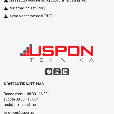
Obrazac za odustanak od ugovora na daljinu (PDF)
Reklamacioni list (PDF)
Izjava o saobraznosti (PDF)
Blog
Način
plaćanja
Isporuka
Podrška
Opšti
uslovi
poslovanja
KONTAKTIRAJTE NAS
Saobraznost
i
Radno vreme: 08:30 - 16:30h,
reklamacije
subota 09:00 - 15:00h
Usluge
nedeljom ne radimo
prijava
kvara
office@uspon.rs