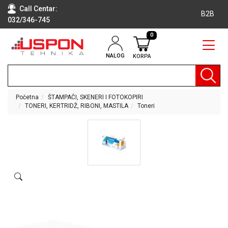
Call Centar:
B2B
032/346-745
0
NALOG
KORPA
RAČUNARI
BELA
TEHNIKA
Početna
ŠTAMPAČI, SKENERI I FOTOKOPIRI
TONERI, KERTRIDŽ, RIBONI, MASTILA
Toneri
KLIME I
DODATNA
OPREMA
TV,
AUDIO,
VIDEO
LAPTOP I
TABLET
RAČUNARI