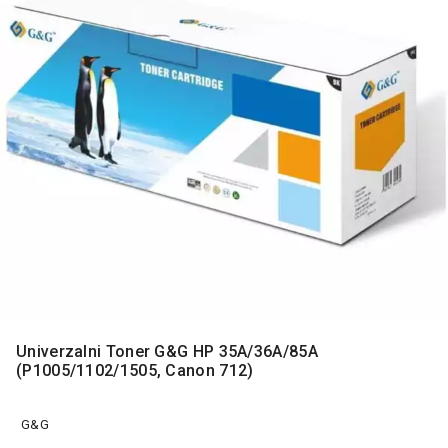
MONITORI
I
DODATNA
OPREMA
MOBILNI I
FIKSNI
TELEFONI
MALI
KUĆNI
APARATI
NEGA
LICA I
TELA
RAČUNARSKE
Univerzalni Toner G&G HP 35A/36A/85A
KOMPONENTE
(P1005/1102/1505, Canon 712)
RAČUNARSKE
PERIFERIJE
G&G