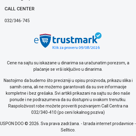
Politika
CALL CENTER
privatnosti
Politika
032/346-745
o
kolačićima
Provera
garancije
OUTLET
Kontakt
WEB
Cene na sajtu su iskazane u dinarima sa uračunatim porezom, a
KREDIT
plaćanje se vrši isključivo u dinarima.
Nastojimo da budemo što precizniji u opisu proizvoda, prikazu slika i
samih cena, ali ne možemo garantovati da su sve informacije
kompletne i bez grešaka. Svi artikli prikazani na sajtu su deo naše
ponude i ne podrazumeva da su dostupni u svakom trenutku.
Raspoloživost robe možete proveriti pozivanjem Call Centra na
032/340-410 (po ceni lokalnog poziva)
USPON DOO © 2026. Sva prava zadržana. -
Izrada internet prodavnice
-
Selltico.