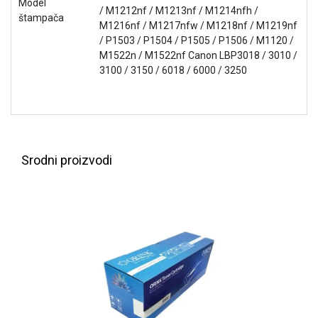
Model
NADZOR I
/ M1212nf / M1213nf / M1214nfh /
štampača
SIGURNOSNA
M1216nf / M1217nfw / M1218nf / M1219nf
OPREMA
/ P1503 / P1504 / P1505 / P1506 / M1120 /
M1522n / M1522nf Canon LBP3018 / 3010 /
SOFTWARE
3100 / 3150 / 6018 / 6000 / 3250
KABLOVI I
ADAPTERI
KANCELARIJSKI
MATERIJAL
Srodni proizvodi
SVE
ZA
KUĆU
ŠKOLSKI
PRIBOR
BICIKLE
I
FITNES