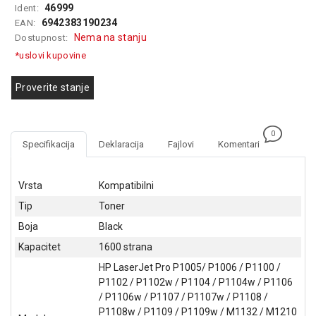
46999
Ident:
GAMING
6942383190234
EAN:
Nema na stanju
Dostupnost:
EELEKTRO
ZAŠTITA
*uslovi kupovine
SOLARNI
Proverite stanje
SISTEMI
MREŽNA
0
OPREMA
Specifikacija
Deklaracija
Fajlovi
Komentari
ŠTAMPAČI,
SKENERI I
Vrsta
Kompatibilni
FOTOKOPIRI
Tip
Toner
FOTOAPARATI
Boja
Black
I KAMERE
Kapacitet
1600 strana
GPS
HP LaserJet Pro P1005/ P1006 / P1100 /
NAVIGACIJE
P1102 / P1102w / P1104 / P1104w / P1106
/ P1106w / P1107 / P1107w / P1108 /
VIDEO
P1108w / P1109 / P1109w / M1132 / M1210