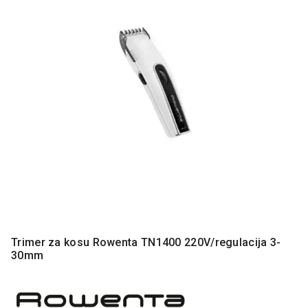
MONITORI
I
DODATNA
OPREMA
MOBILNI I
FIKSNI
TELEFONI
MALI
KUĆNI
APARATI
NEGA
LICA I
TELA
RAČUNARSKE
Trimer za kosu Rowenta TN1400 220V/regulacija 3-
KOMPONENTE
30mm
RAČUNARSKE
PERIFERIJE