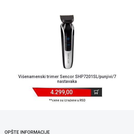
ALAT I
BAŠTA
OUTLET
KRIPTO
IGRAČKE
Višenamenski trimer Sencor SHP7201SL/punjivi/7
nastavaka
4.299,00
**cene su izražene u RSD
OPŠTE INFORMACIJE