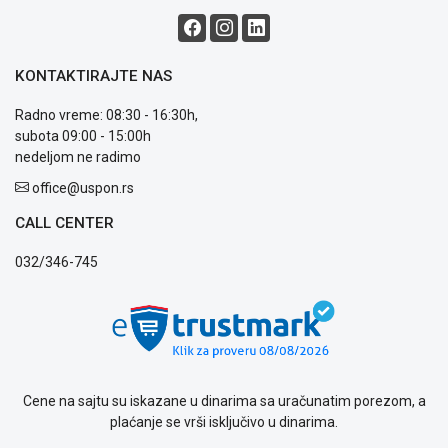
i
reklamacije
Usluge
prijava
KONTAKTIRAJTE NAS
kvara
Politika
Radno vreme: 08:30 - 16:30h,
privatnosti
subota 09:00 - 15:00h
Politika
nedeljom ne radimo
o
office@uspon.rs
kolačićima
Provera
CALL CENTER
garancije
OUTLET
032/346-745
Kontakt
WEB
KREDIT
Cene na sajtu su iskazane u dinarima sa uračunatim porezom, a
plaćanje se vrši isključivo u dinarima.