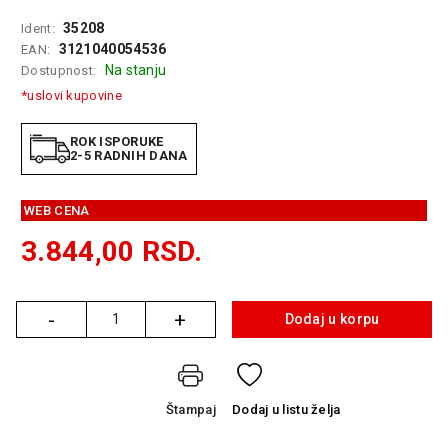
GAMING
35208
Ident:
3121040054536
EAN:
EELEKTRO
Na stanju
Dostupnost:
ZAŠTITA
*uslovi kupovine
SOLARNI
SISTEMI
ROK ISPORUKE
2-5 RADNIH DANA
MREŽNA
OPREMA
WEB CENA
ŠTAMPAČI,
3.844,00
RSD.
SKENERI I
FOTOKOPIRI
-
+
FOTOAPARATI
Dodaj u korpu
Količina
I KAMERE
GPS
NAVIGACIJE
Štampaj
Dodaj
u listu želja
VIDEO