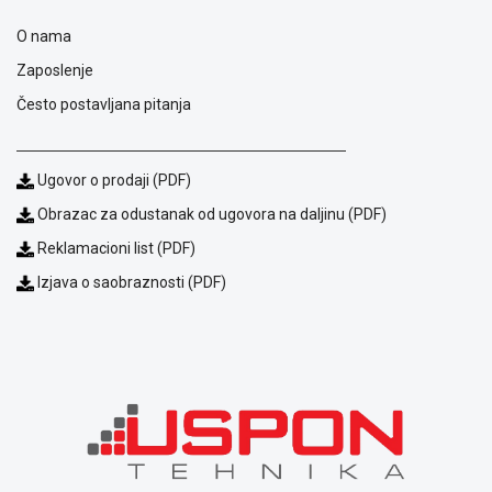
O nama
Zaposlenje
Često postavljana pitanja
Ugovor o prodaji (PDF)
Obrazac za odustanak od ugovora na daljinu (PDF)
Reklamacioni list (PDF)
Izjava o saobraznosti (PDF)
Blog
Način
plaćanja
Isporuka
Podrška
Opšti
uslovi
poslovanja
Saobraznost