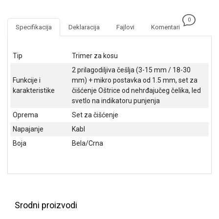
NADZOR I
SIGURNOSNA
0
OPREMA
Specifikacija
Deklaracija
Fajlovi
Komentari
SOFTWARE
Tip
Trimer za kosu
KABLOVI I
2 prilagodiljiva češlja (3-15 mm / 18-30
ADAPTERI
Funkcije i
mm) + mikro postavka od 1.5 mm, set za
karakteristike
čišćenje Oštrice od nehrđajučeg čelika, led
KANCELARIJSKI
svetlo na indikatoru punjenja
MATERIJAL
Oprema
Set za čišćenje
SVE
Napajanje
Kabl
ZA
KUĆU
Boja
Bela/Crna
ŠKOLSKI
PRIBOR
BICIKLE
I
Srodni proizvodi
FITNES