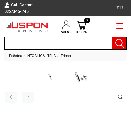
Call Centar:
B2B
032/346-745
0
NALOG
KORPA
RAČUNARI
BELA
TEHNIKA
Početna
NEGA LICA I TELA
Trimer
KLIME I
DODATNA
OPREMA
TV,
AUDIO,
VIDEO
LAPTOP I
TABLET
RAČUNARI