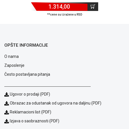
1.314,00
ALAT I
BAŠTA
**cene su izražene u RSD
OUTLET
KRIPTO
OPŠTE INFORMACIJE
IGRAČKE
O nama
Zaposlenje
Često postavljana pitanja
Ugovor o prodaji (PDF)
Obrazac za odustanak od ugovora na daljinu (PDF)
Reklamacioni list (PDF)
Izjava o saobraznosti (PDF)