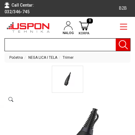
Call Centar:
B2B
032/346-745
0
NALOG
KORPA
RAČUNARI
BELA
TEHNIKA
Početna
NEGA LICA I TELA
Trimer
KLIME I
DODATNA
OPREMA
TV,
AUDIO,
VIDEO
LAPTOP I
TABLET
RAČUNARI