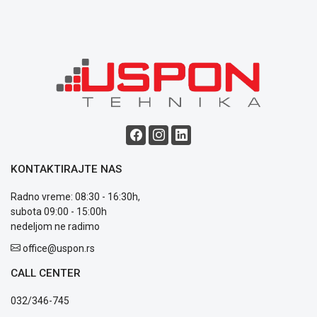
Blog
Način
plaćanja
Isporuka
Podrška
Opšti
uslovi
poslovanja
KONTAKTIRAJTE NAS
Saobraznost
i
Radno vreme: 08:30 - 16:30h,
reklamacije
subota 09:00 - 15:00h
Usluge
nedeljom ne radimo
prijava
office@uspon.rs
kvara
Politika
CALL CENTER
privatnosti
Politika
032/346-745
o