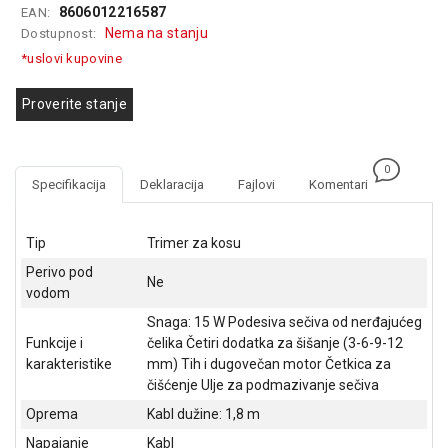
8606012216587
EAN:
GAMING
Nema na stanju
Dostupnost:
EELEKTRO
*uslovi kupovine
ZAŠTITA
Proverite stanje
SOLARNI
SISTEMI
0
MREŽNA
Specifikacija
Deklaracija
Fajlovi
Komentari
OPREMA
ŠTAMPAČI,
Tip
Trimer za kosu
SKENERI I
Perivo pod
FOTOKOPIRI
Ne
vodom
FOTOAPARATI
Snaga: 15 W Podesiva sečiva od nerđajućeg
I KAMERE
Funkcije i
čelika Četiri dodatka za šišanje (3-6-9-12
karakteristike
mm) Tih i dugovečan motor Četkica za
GPS
čišćenje Ulje za podmazivanje sečiva
NAVIGACIJE
Oprema
Kabl dužine: 1,8 m
VIDEO
Napajanje
Kabl