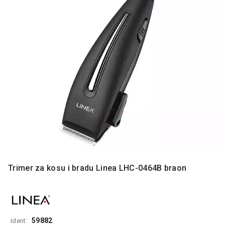
MONITORI
I
DODATNA
OPREMA
MOBILNI I
FIKSNI
TELEFONI
MALI
KUĆNI
APARATI
NEGA
LICA I
TELA
Trimer za kosu i bradu Linea LHC-0464B braon
RAČUNARSKE
KOMPONENTE
RAČUNARSKE
PERIFERIJE
59882
Ident: