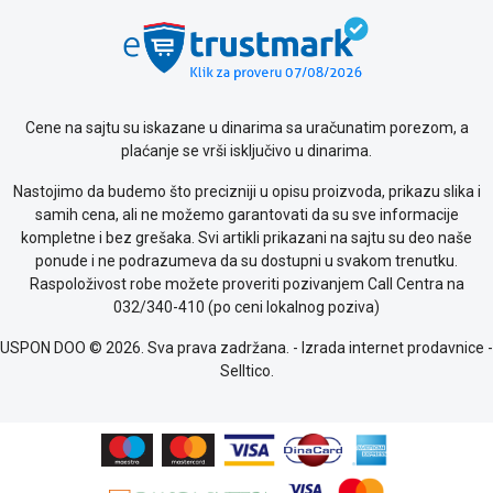
kolačićima
Provera
garancije
OUTLET
Kontakt
WEB
Cene na sajtu su iskazane u dinarima sa uračunatim porezom, a
KREDIT
plaćanje se vrši isključivo u dinarima.
Nastojimo da budemo što precizniji u opisu proizvoda, prikazu slika i
samih cena, ali ne možemo garantovati da su sve informacije
kompletne i bez grešaka. Svi artikli prikazani na sajtu su deo naše
ponude i ne podrazumeva da su dostupni u svakom trenutku.
Raspoloživost robe možete proveriti pozivanjem Call Centra na
032/340-410 (po ceni lokalnog poziva)
USPON DOO © 2026. Sva prava zadržana. -
Izrada internet prodavnice
-
Selltico.