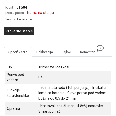
GAMING
61604
Ident:
Nema na stanju
Dostupnost:
EELEKTRO
*uslovi kupovine
ZAŠTITA
SOLARNI
Proverite stanje
SISTEMI
MREŽNA
0
OPREMA
Specifikacija
Deklaracija
Fajlovi
Komentari
ŠTAMPAČI,
SKENERI I
Tip
Trimer za lice i kosu
FOTOKOPIRI
Perivo pod
Da
vodom
FOTOAPARATI
I KAMERE
- 50 minuta rada (10h punjenja) - Indikator
Funkcije i
lampica baterije - Glava periva pod vodom -
karakteristike
GPS
Dužina od 0.5 do 21 mm
NAVIGACIJE
- Nastavak za uši i nos - 4 češlj nastavka -
Oprema
Smart punjač
VIDEO