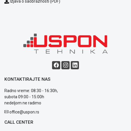
Izjava o saobraznosti (PDF)
Blog
Način
plaćanja
Isporuka
Podrška
Opšti
uslovi
KONTAKTIRAJTE NAS
poslovanja
Saobraznost
Radno vreme: 08:30 - 16:30h,
i
subota 09:00 - 15:00h
reklamacije
nedeljom ne radimo
Usluge
office@uspon.rs
prijava
kvara
CALL CENTER
Politika
privatnosti