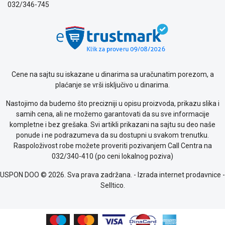
032/346-745
Politika
o
kolačićima
Provera
garancije
OUTLET
Kontakt
Cene na sajtu su iskazane u dinarima sa uračunatim porezom, a
WEB
plaćanje se vrši isključivo u dinarima.
KREDIT
Nastojimo da budemo što precizniji u opisu proizvoda, prikazu slika i
samih cena, ali ne možemo garantovati da su sve informacije
kompletne i bez grešaka. Svi artikli prikazani na sajtu su deo naše
ponude i ne podrazumeva da su dostupni u svakom trenutku.
Raspoloživost robe možete proveriti pozivanjem Call Centra na
032/340-410 (po ceni lokalnog poziva)
USPON DOO © 2026. Sva prava zadržana. -
Izrada internet prodavnice
-
Selltico.