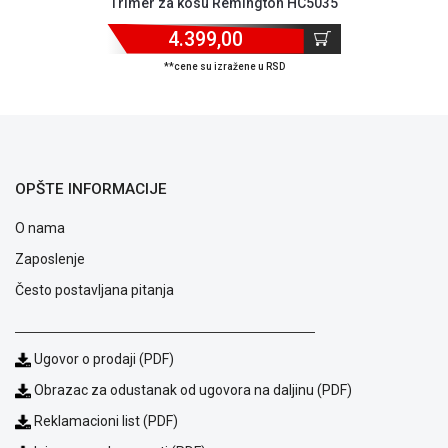
Trimer za kosu Remington HC5035
ALAT I
4.399,00
BAŠTA
**cene su izražene u RSD
OUTLET
KRIPTO
IGRAČKE
OPŠTE INFORMACIJE
O nama
Zaposlenje
Često postavljana pitanja
Ugovor o prodaji (PDF)
Obrazac za odustanak od ugovora na daljinu (PDF)
Reklamacioni list (PDF)