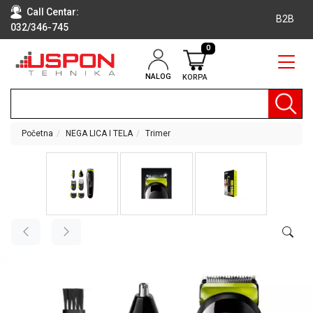
Call Centar:
B2B
032/346-745
0
NALOG
KORPA
RAČUNARI
BELA
TEHNIKA
Početna
NEGA LICA I TELA
Trimer
KLIME I
DODATNA
OPREMA
TV,
AUDIO,
VIDEO
LAPTOP I
TABLET
RAČUNARI