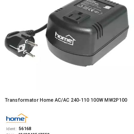
MONITORI
I
DODATNA
OPREMA
MOBILNI I
FIKSNI
TELEFONI
MALI
KUĆNI
APARATI
NEGA
LICA I
TELA
Transformator Home AC/AC 240-110 100W MW2P100
RAČUNARSKE
KOMPONENTE
RAČUNARSKE
PERIFERIJE
56168
Ident: