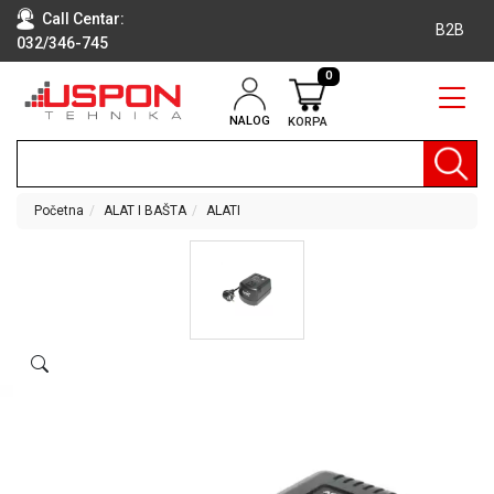
Call Centar:
B2B
032/346-745
0
NALOG
KORPA
RAČUNARI
BELA
TEHNIKA
Početna
ALAT I BAŠTA
ALATI
KLIME I
DODATNA
OPREMA
TV,
AUDIO,
VIDEO
LAPTOP I
TABLET
RAČUNARI