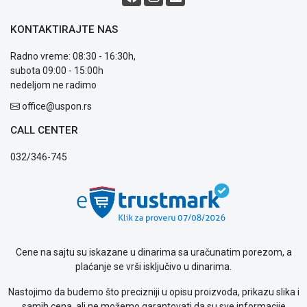
Blog
Način
KONTAKTIRAJTE NAS
plaćanja
Isporuka
Radno vreme: 08:30 - 16:30h,
Podrška
subota 09:00 - 15:00h
Opšti
nedeljom ne radimo
uslovi
office@uspon.rs
poslovanja
Saobraznost
CALL CENTER
i
reklamacije
032/346-745
Usluge
prijava
kvara
Politika
privatnosti
Politika
Cene na sajtu su iskazane u dinarima sa uračunatim porezom, a
o
plaćanje se vrši isključivo u dinarima.
kolačićima
Provera
Nastojimo da budemo što precizniji u opisu proizvoda, prikazu slika i
garancije
samih cena, ali ne možemo garantovati da su sve informacije