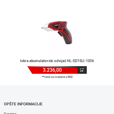
NADZOR I
SIGURNOSNA
OPREMA
SOFTWARE
KABLOVI I
ADAPTERI
KANCELARIJSKI
MATERIJAL
Iskra akumulatorski odvijač HL-SD15LI-1036
SVE
ZA
3.236,00
KUĆU
**cene su izražene u RSD
ŠKOLSKI
PRIBOR
BICIKLE
I
OPŠTE INFORMACIJE
FITNES