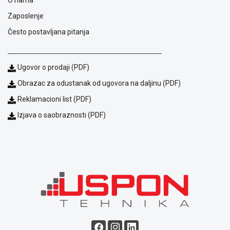
O nama
ALAT I
Zaposlenje
BAŠTA
Često postavljana pitanja
OUTLET
KRIPTO
Ugovor o prodaji (PDF)
IGRAČKE
Obrazac za odustanak od ugovora na daljinu (PDF)
Reklamacioni list (PDF)
Izjava o saobraznosti (PDF)