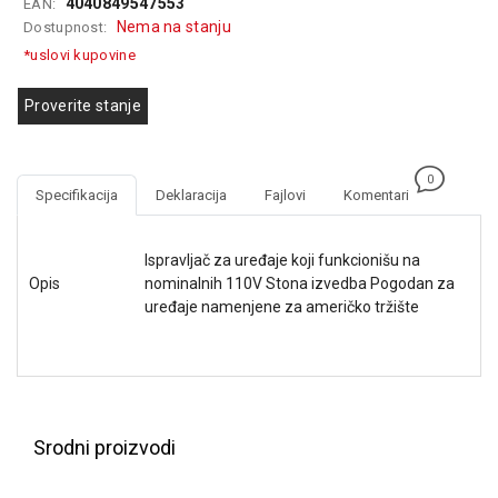
4040849547553
EAN:
GAMING
Nema na stanju
Dostupnost:
*uslovi kupovine
EELEKTRO
ZAŠTITA
Proverite stanje
SOLARNI
SISTEMI
0
MREŽNA
Specifikacija
Deklaracija
Fajlovi
Komentari
OPREMA
Ispravljač za uređaje koji funkcionišu na
ŠTAMPAČI,
Opis
nominalnih 110V Stona izvedba Pogodan za
SKENERI I
FOTOKOPIRI
uređaje namenjene za američko tržište
FOTOAPARATI
I KAMERE
GPS
NAVIGACIJE
Srodni proizvodi
VIDEO