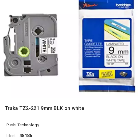
MONITORI
I
DODATNA
OPREMA
MOBILNI I
FIKSNI
TELEFONI
MALI
KUĆNI
APARATI
NEGA
LICA I
TELA
RAČUNARSKE
Traka TZ2-221 9mm BLK on white
KOMPONENTE
RAČUNARSKE
Pushi Technology
PERIFERIJE
48186
Ident: