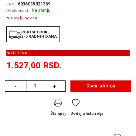
6936035921369
EAN:
GAMING
Na stanju
Dostupnost:
EELEKTRO
*uslovi kupovine
ZAŠTITA
ROK ISPORUKE
SOLARNI
2-5 RADNIH DANA
SISTEMI
WEB CENA
MREŽNA
OPREMA
1.527,00
RSD.
ŠTAMPAČI,
SKENERI I
FOTOKOPIRI
-
+
Dodaj u korpu
Količina
FOTOAPARATI
I KAMERE
Štampaj
Dodaj
u listu želja
GPS
NAVIGACIJE
VIDEO