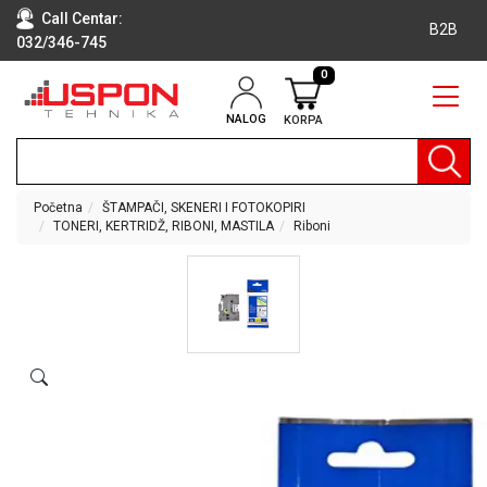
Call Centar:
B2B
032/346-745
0
NALOG
KORPA
RAČUNARI
BELA
TEHNIKA
Početna
ŠTAMPAČI, SKENERI I FOTOKOPIRI
TONERI, KERTRIDŽ, RIBONI, MASTILA
Riboni
KLIME I
DODATNA
OPREMA
TV,
AUDIO,
VIDEO
LAPTOP I
TABLET
RAČUNARI