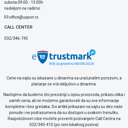
prijava
subota 09:00 - 15:00h
kvara
nedeljom ne radimo
Politika
office@uspon.rs
privatnosti
Politika
CALL CENTER
o
kolačićima
032/346-745
Provera
garancije
OUTLET
Kontakt
WEB
KREDIT
Cene na sajtu su iskazane u dinarima sa uračunatim porezom, a
plaćanje se vrši isključivo u dinarima.
Nastojimo da budemo što precizniji u opisu proizvoda, prikazu slika i
samih cena, ali ne možemo garantovati da su sve informacije
kompletne i bez grešaka. Svi artikli prikazani na sajtu su deo naše
ponude i ne podrazumeva da su dostupni u svakom trenutku.
Raspoloživost robe možete proveriti pozivanjem Call Centra na
032/340-410 (po ceni lokalnog poziva)