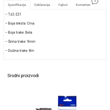
0
NADZOR I
Specifikacija
Deklaracija
Fajlovi
Komentari
SIGURNOSNA
OPREMA
– Tz2-221
SOFTWARE
– Boja teksta: Crna
KABLOVI I
– Boja trake: Bela
ADAPTERI
– Širina trake: 9mm
KANCELARIJSKI
– Dužina trake: 8m
MATERIJAL
SVE
ZA
KUĆU
Srodni proizvodi
ŠKOLSKI
PRIBOR
BICIKLE
I
FITNES