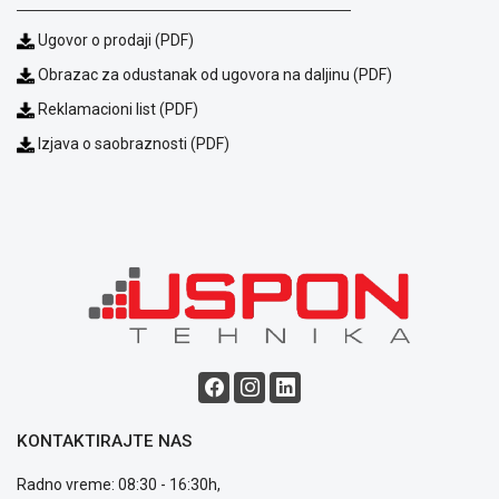
Ugovor o prodaji (PDF)
Obrazac za odustanak od ugovora na daljinu (PDF)
Reklamacioni list (PDF)
Izjava o saobraznosti (PDF)
Blog
Način
plaćanja
Isporuka
Podrška
Opšti
uslovi
poslovanja
Saobraznost
i
KONTAKTIRAJTE NAS
reklamacije
Usluge
Radno vreme: 08:30 - 16:30h,