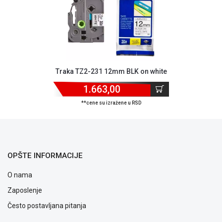
ALAT I
BAŠTA
OUTLET
KRIPTO
Traka TZ2-231 12mm BLK on white
IGRAČKE
1.663,00
**cene su izražene u RSD
OPŠTE INFORMACIJE
O nama
Zaposlenje
Često postavljana pitanja